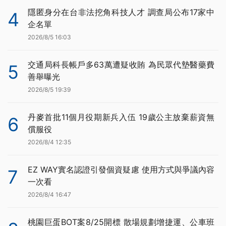
隱匿身分在台非法挖角科技人才 調查局公布17家中
4
企名單
2026/8/5 16:03
交通局科長帳戶多63萬遭疑收賄 為民眾代墊醫藥費
5
善舉曝光
2026/8/5 19:39
丹麥首批11個月役期新兵入伍 19歲公主放棄薪資無
6
償服役
2026/8/4 12:35
EZ WAY實名認證引發個資疑慮 使用方式與爭議內容
7
一次看
2026/8/4 16:47
桃園巨蛋BOT案8/25開標 散場規劃增捷運、公車班