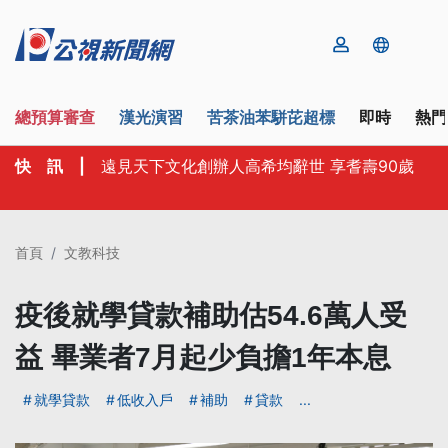
總預算審查
漢光演習
苦茶油苯駢芘超標
即時
熱門
快 訊
|
遠見天下文化創辦人高希均辭世 享耆壽90歲
首頁
文教科技
疫後就學貸款補助估54.6萬人受
益 畢業者7月起少負擔1年本息
就學貸款
低收入戶
補助
貸款
...