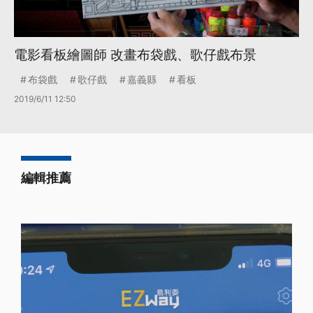
電影看板繪圖師 改畫布袋戲、歌仔戲布景
布袋戲
歌仔戲
嘉義縣
看板
2019/6/11 12:50
編輯推薦