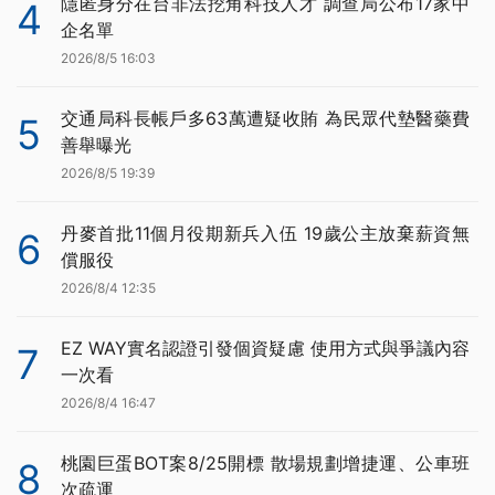
隱匿身分在台非法挖角科技人才 調查局公布17家中
4
企名單
2026/8/5 16:03
交通局科長帳戶多63萬遭疑收賄 為民眾代墊醫藥費
5
善舉曝光
2026/8/5 19:39
丹麥首批11個月役期新兵入伍 19歲公主放棄薪資無
6
償服役
2026/8/4 12:35
EZ WAY實名認證引發個資疑慮 使用方式與爭議內容
7
一次看
2026/8/4 16:47
桃園巨蛋BOT案8/25開標 散場規劃增捷運、公車班
8
次疏運