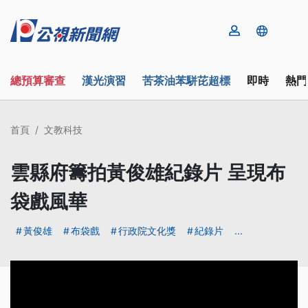
總預算審查
漢光演習
苦茶油苯駢芘超標
即時
熱門
首頁
文教科技
雲縣府籌拍黃俊雄紀錄片 呈現布
袋戲風華
黃俊雄
布袋戲
行政院文化獎
紀錄片
...