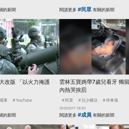
#民眾
關的新聞
閱讀更多
有關的新聞
大改版 「以火力掩護
雲林五寶媽帶7歲兒看牙 獨
內熱哭挨罰
國軍
YouTube
民眾
兒少權法
停車場
2025/5/17 19:30
#成員
關的新聞
閱讀更多
有關的新聞