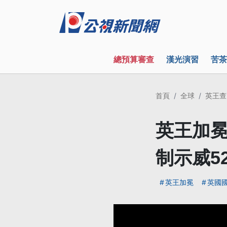
總預算審查
漢光演習
苦茶
首頁
全球
英王查
英王加冕
制示威5
英王加冕
英國