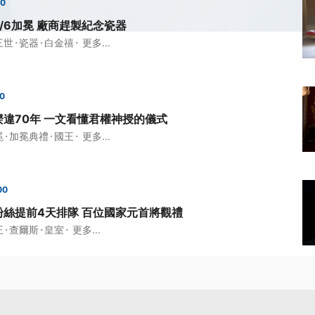
00
/6加冕 廠商趕製紀念瓷器
·
·
·
三世
瓷器
白金禧
更多...
00
違70年 一文看懂君權神授的儀式
·
·
·
冕
加冕典禮
國王
更多...
00
絲提前4天排隊 百位國家元首將觀禮
·
·
·
王
查爾斯
皇室
更多...