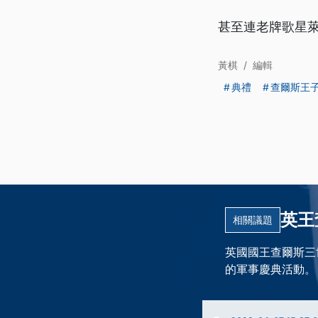
甚至連老牌歌星
黃棋
/
編輯
典禮
查爾斯王
英王
相關議題
英國國王查爾斯三
的軍事慶典活動。