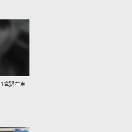
留1歲嬰在車