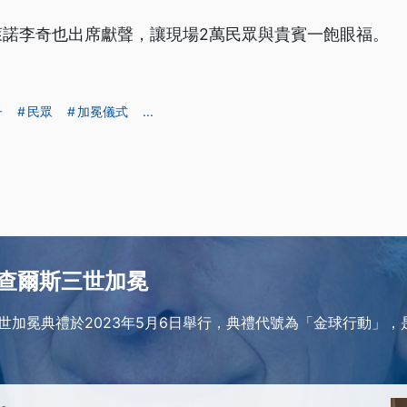
萊諾李奇也出席獻聲，讓現場2萬民眾與貴賓一飽眼福。
子
民眾
加冕儀式
...
查爾斯三世加冕
世加冕典禮於2023年5月6日舉行，典禮代號為「金球行動」，