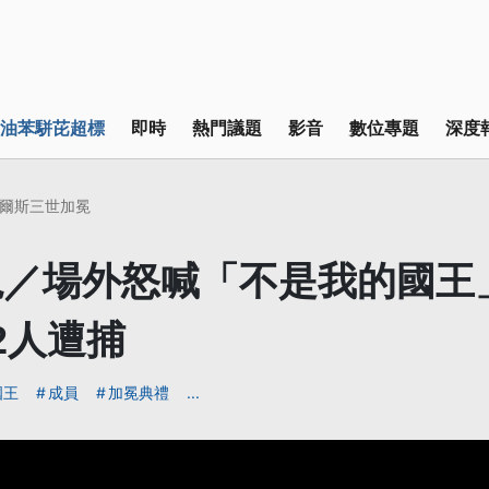
油苯駢芘超標
即時
熱門議題
影音
數位專題
深度
爾斯三世加冕
／場外怒喊「不是我的國王
2人遭捕
國王
成員
加冕典禮
...