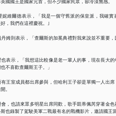
奉英國國王是國家元首，但不少國家民眾，卻冷漠無感。
理妮維爾德表示，「我是一個守舊派的保皇派，我確實
好，我們在這裡慶祝。｣
員丹姆則表示，「查爾斯的加冕典禮對我來說並不重要，
涅也表示，「我想這比較像是老一輩人的事，現在長大的
們也不喜歡查爾斯王子。」
所有王室成員都出席參與，但哈利王子卻是單獨一人出席
離開。
樂會，也請來眾多明星出席同歡，歌手凱蒂佩芮穿著金色
魯斯也錄製了駕駛美軍二戰最有名的戰機影片，邀請國王