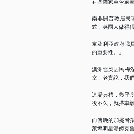
有些國家至今還
南非開普敦居民
式，英國人做得很
奈及利亞政府職
的重要性。」
澳洲雪梨居民梅
室，老實說，我
這場典禮，幾乎
後不久，就搭車
而傍晚的加冕音
萊塢明星湯姆克