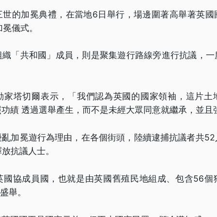
三世的加冕典禮，在當地6日舉行，場邊圍著高舉著英國
加冕儀式。
組織「共和國」成員，則是聚集遊行路線旁進行抗議，一
動家塔切爾表示，「我們認為英國的國家領袖，這片土
照功績 透過選舉產生，而不是未經大眾同意就繼承，並且
擾亂加冕遊行為理由，在各個街頭，陸續逮捕抗議者共52
釋放抗議人士。
英國協成員國，也就是由英國舊殖民地組成、包含56個
襄盛舉。