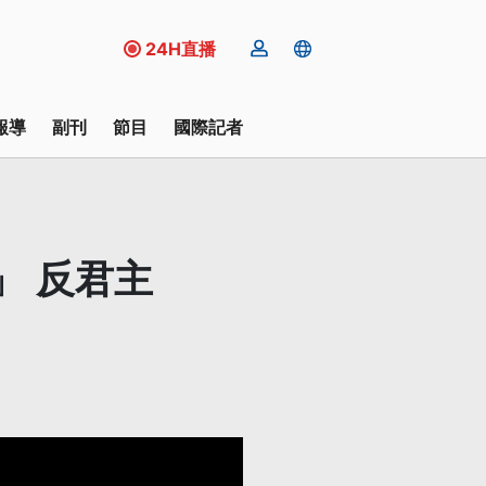
24H直播
報導
副刊
節目
國際記者
」 反君主