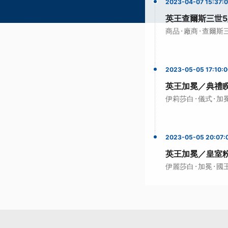
2023-04-07 15:37:
英王查爾斯三世5
·
·
商品
廠商
查爾斯
2023-05-05 17:10:
英王加冕／典禮睽
·
·
伊莉莎白
儀式
加
2023-05-05 20:07:
英王加冕／皇室粉
·
·
伊麗莎白
加冕
國