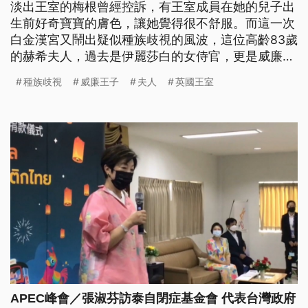
淡出王室的梅根曾經控訴，有王室成員在她的兒子出
生前好奇寶寶的膚色，讓她覺得很不舒服。而這一次
白金漢宮又鬧出疑似種族歧視的風波，這位高齡83歲
的赫希夫人，過去是伊麗莎白的女侍官，更是威廉王
子的教母。前幾天在卡蜜拉王后主持的慈善酒會上，
種族歧視
威廉王子
夫人
英國王室
她碰到一位黑人慈善機構的創辦人富拉尼，開口就問
對方哪裡來，富拉尼不斷強調自己在英國出生，赫希
夫人卻一直追問她的非洲血統。
APEC峰會／張淑芬訪泰自閉症基金會 代表台灣政府