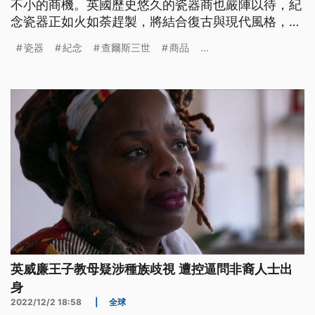
不小的商機。英國歷史悠久的瓷器商也嚴陣以待，紀
念瓷器正如火如荼趕製，將結合復古與現代風格，呼
應加冕典禮的主軸，就是「展望未來」並「根植於悠
瓷器
紀念
查爾斯三世
商品
...
久的傳統」。
英威廉王子教母疑涉種族歧視 遭控逼問非裔人士出
身
2022/12/2 18:58
|
全球