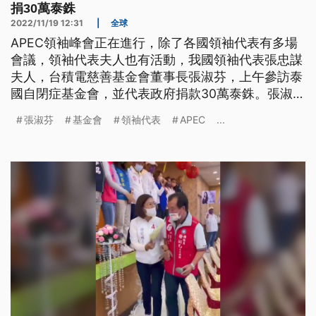
捐30萬泰銖
2022/11/19 12:31
|
全球
APEC領袖峰會正在進行，除了各國領袖代表有多場
會議，領袖代表夫人也有活動，我國領袖代表張忠謀
夫人，台積電慈善基金會董事長張淑芬，上午參訪泰
國自閉症基金會，並代表政府捐款30萬泰銖。張淑芬
代表政府捐贈30萬泰銖，以表達對基金會協助自閉症
張淑芬
基金會
領袖代表
APEC
...
孩童及家庭工作的支持。張淑芬身穿自己畫作的上
衣，並且與現場自閉症孩童一起作畫，鼓勵孩童作畫
該注意的重點，期許大家努力，努力拚夫人柔性外
交。