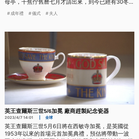
母亭，干焦佇舊曆七月才請出來，到今已經有30冬的
歷史。（此則新聞標題、導言、內文皆為臺語文。）
成年禮
儀式
夫人
英王查爾斯三世5/6加冕 廠商趕製紀念瓷器
2023/4/7 14:01
|
全球
英王查爾斯三世5月6日將在西敏寺加冕，是英國從
1953年以來的首場元首加冕典禮，預估將帶動一波