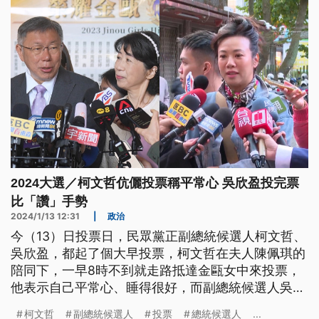
2024大選／柯文哲伉儷投票稱平常心 吳欣盈投完票
比「讚」手勢
2024/1/13 12:31
|
政治
今（13）日投票日，民眾黨正副總統候選人柯文哲、
吳欣盈，都起了個大早投票，柯文哲在夫人陳佩琪的
陪同下，一早8時不到就走路抵達金甌女中來投票，
他表示自己平常心、睡得很好，而副總統候選人吳欣
盈則更早，7時半前往投票所，不過她則在投完票
柯文哲
副總統候選人
投票
總統候選人
...