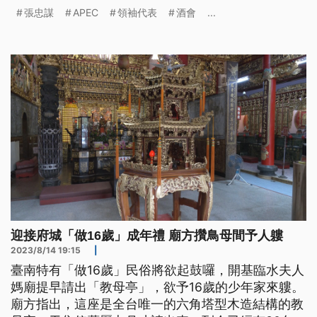
項議題交換意見，氣氛相當熱絡。公視特派記者葉霈
張忠謀
APEC
領袖代表
酒會
...
萱、吳嘉堡來自現場的報導。
迎接府城「做16歲」成年禮 廟方攢鳥母間予人軁
2023/8/14 19:15
|
臺南特有「做16歲」民俗將欲起鼓囉，開基臨水夫人
媽廟提早請出「教母亭」，欲予16歲的少年家來軁。
廟方指出，這座是全台唯一的六角塔型木造結構的教