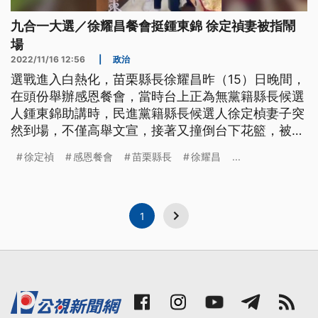
九合一大選／徐耀昌餐會挺鍾東錦 徐定禎妻被指鬧
場
2022/11/16 12:56
|
政治
選戰進入白熱化，苗栗縣長徐耀昌昨（15）日晚間，
在頭份舉辦感恩餐會，當時台上正為無黨籍縣長候選
人鍾東錦助講時，民進黨籍縣長候選人徐定楨妻子突
然到場，不僅高舉文宣，接著又撞倒台下花籃，被質
疑鬧場、請離現場。徐定禎質疑感恩餐會是否有賄選
徐定禎
感恩餐會
苗栗縣長
徐耀昌
...
嫌疑，而縣長徐耀昌也表示，這樣的行為不太好。
1