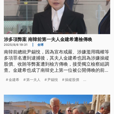
涉多項弊案 南韓前第一夫人金建希遭檢傳喚
2025/8/6 19:31
|
全球
南韓前總統尹錫悅，因為宣布戒嚴、涉嫌濫用職權等
多項罪名遭到逮捕後，其夫人金建希也因為涉嫌操縱
股價、收賄等弊案遭到檢方傳喚，接受獨立檢察組調
查。金建希也成了南韓史上第一位被公開傳喚的前第
一夫人。檢方將對金建希聲請逮捕令，尹錫悅、金建
金建希
第一夫人
尹錫悅
操縱股價
...
希可能將成為南韓史上第一對被逮捕的前總統夫妻。