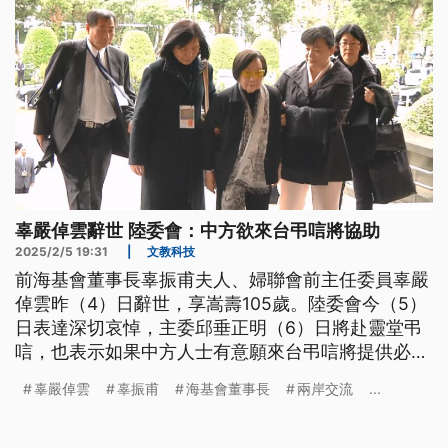
辜嚴倬雲辭世 陸委會：中方欲來台弔唁將協助
2025/2/5 19:31
|
文教科技
前海基會董事長辜振甫夫人、婦聯會前主任委員辜嚴
倬雲昨（4）日辭世，享嵩壽105歲。陸委會今（5）
日表達深切哀悼，主委邱垂正明（6）日將赴靈堂弔
唁，也表示如果中方人士有意願來台弔唁將提供必要
協助。
辜嚴倬雲
辜振甫
海基會董事長
兩岸交流
...