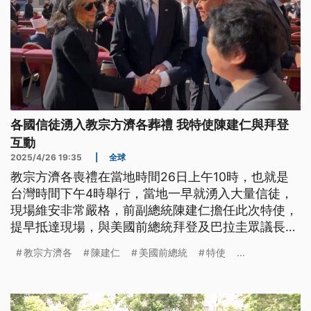
各國信徒湧入教宗方濟各葬禮 我特使陳建仁與拜登
互動
2025/4/26 19:35
|
全球
教宗方濟各喪禮在當地時間26日上午10時，也就是
台灣時間下午4時舉行，當地一早就湧入大量信徒，
現場維安非常嚴格，前副總統陳建仁擔任此次特使，
提早抵達現場，與美國前總統拜登及巴拉圭眾議長等
政要有互動寒暄。
教宗方濟各
陳建仁
美國前總統
特使
...