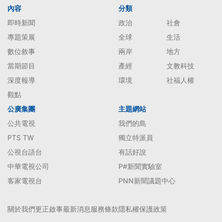
內容
分類
即時新聞
政治
社會
專題策展
全球
生活
數位敘事
兩岸
地方
當期節目
產經
文教科技
深度報導
環境
社福人權
觀點
公廣集團
主題網站
公共電視
我們的島
PTS TW
獨立特派員
公視台語台
有話好說
中華電視公司
P#新聞實驗室
客家電視台
PNN新聞議題中心
關於我們
更正啟事
最新消息
服務條款
隱私權保護政策