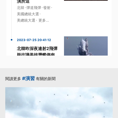
演所迫
·
·
·
北韓
彈道飛彈
發射
·
美國總統大選
·
美總統大選
更多...
2023-07-25 20:41:12
北韓昨深夜連射2飛彈
疑抗議美核潛艦停南
韓
·
·
·
北韓
彈道飛彈
核潛艦
·
·
發射
飛彈
更多...
#演習
閱讀更多
有關的新聞