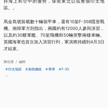
持海上和空中的優勢，保衛東北亞或整個印太地
區。」
馬金島號裝載數十輛裝甲車，還有10架F-35B隱形戰
機。南韓軍方則指出，兩國約有12000人參與演習，
以及約30艘軍艦、70架飛機和50輛突擊兩棲車輛。
英國海軍也首次加入演習行列，軍演將持續到4月3日
才結束。
陳祖傑
/
編輯
印太地區
南韓總統
導彈
F-35
...