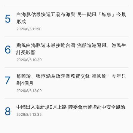
白海豚估最快週五發布海警 另一颱風「鯨魚」今晨
5
形成
2026/8/5 12:50
颱風白海豚週末最接近台灣 漁船進港避風、漁民生
6
計受影響
2026/8/6 19:39
翁曉玲、張惇涵為政院業務費交鋒 韓國瑜：今年只
7
剩4個月
2026/8/6 12:09
中國出入境新規9月上路 陸委會示警增赴中安全風險
8
2026/8/5 12:35