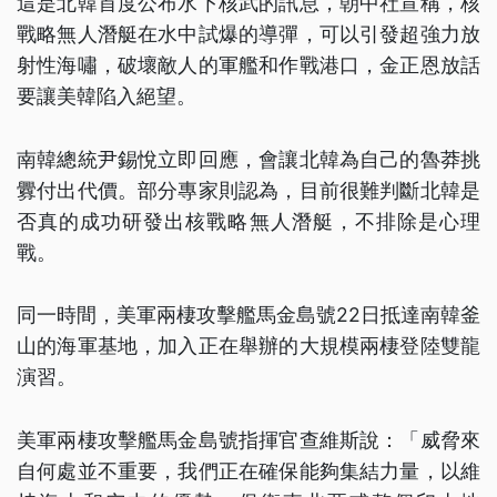
這是北韓首度公布水下核武的訊息，朝中社宣稱，核
戰略無人潛艇在水中試爆的導彈，可以引發超強力放
射性海嘯，破壞敵人的軍艦和作戰港口，金正恩放話
要讓美韓陷入絕望。
南韓總統尹錫悅立即回應，會讓北韓為自己的魯莽挑
釁付出代價。部分專家則認為，目前很難判斷北韓是
否真的成功研發出核戰略無人潛艇，不排除是心理
戰。
同一時間，美軍兩棲攻擊艦馬金島號22日抵達南韓釜
山的海軍基地，加入正在舉辦的大規模兩棲登陸雙龍
演習。
美軍兩棲攻擊艦馬金島號指揮官查維斯說：「威脅來
自何處並不重要，我們正在確保能夠集結力量，以維