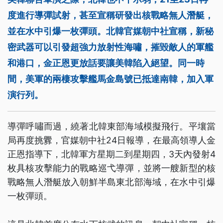
度進行導彈試射，甚至宣稱研發出核戰略無人潛艇，
並在水中引爆一枚彈頭。北韓官媒朝中社宣稱，新秘
密武器可以引發超強力放射性海嘯，摧毀敵人的軍艦
和港口，金正恩更放話要讓美韓陷入絕望。同一時
間，美軍的兩棲攻擊艦馬金島號已抵達南韓，加入軍
演行列。
導彈呼嘯而過，繞著北韓東部海域模擬飛行。平壤當
局再度挑釁，官媒朝中社24日報導，在最高領導人金
正恩指導下，北韓軍方星期二到星期四，3天內發射4
枚具核攻擊能力的戰略巡弋導彈，並將一艘新型的核
戰略無人潛艇放入朝鮮半島東北部海域，在水中引爆
一枚彈頭。