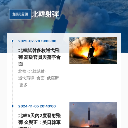
北韓射彈
相關議題
2025-02-28 19:03:00
北韓試射多枚巡弋飛
彈 高級官員與蒲亭會
面
·
·
北韓
北韓試射
·
·
·
巡弋飛彈
會面
俄羅斯
更多...
2024-11-05 20:43:00
北韓5天內2度發射飛
彈 金與正：美日韓軍