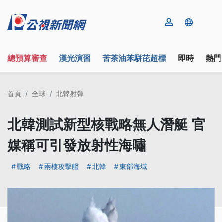
總預算審查
漢光演習
苦茶油苯駢芘超標
即時
熱門
首頁
全球
北韓射彈
北韓測試新型核戰略無人潛艇 官
媒稱可引發放射性海嘯
戰略
兩棲攻擊艦
北韓
東部海域