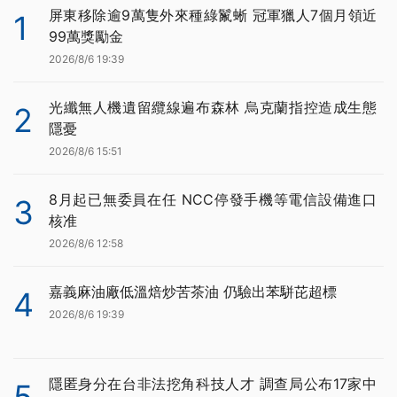
屏東移除逾9萬隻外來種綠鬣蜥 冠軍獵人7個月領近
1
99萬獎勵金
2026/8/6 19:39
光纖無人機遺留纜線遍布森林 烏克蘭指控造成生態
2
隱憂
2026/8/6 15:51
8月起已無委員在任 NCC停發手機等電信設備進口
3
核准
2026/8/6 12:58
嘉義麻油廠低溫焙炒苦茶油 仍驗出苯駢芘超標
4
2026/8/6 19:39
隱匿身分在台非法挖角科技人才 調查局公布17家中
5