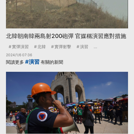
北韓朝南韓兩島射200砲彈 官媒稱演習應對措施
實彈演習
北韓
實彈射擊
演習
...
2024/1/6 07:36
#演習
閱讀更多
有關的新聞