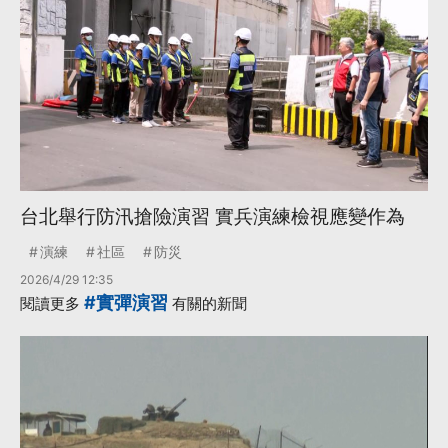
台北舉行防汛搶險演習 實兵演練檢視應變作為
演練
社區
防災
2026/4/29 12:35
#實彈演習
閱讀更多
有關的新聞