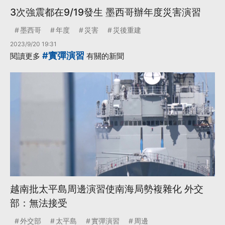
3次強震都在9/19發生 墨西哥辦年度災害演習
墨西哥
年度
災害
災後重建
2023/9/20 19:31
#實彈演習
閱讀更多
有關的新聞
越南批太平島周邊演習使南海局勢複雜化 外交
部：無法接受
外交部
太平島
實彈演習
周邊