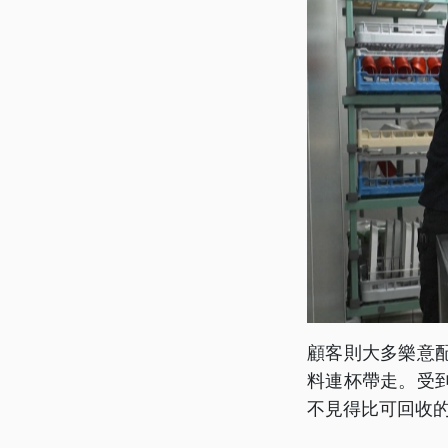
顧客則大多樂意
料連杯帶走。受
不見得比可回收