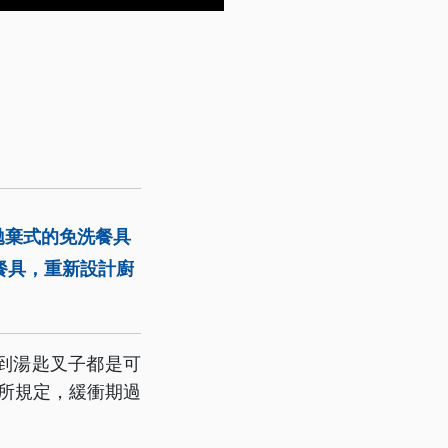
拋棄式的免洗餐具
餐具，重新設計廚
到湯匙叉子都是可
案所規定，緩衝期過