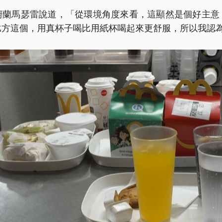
廚蘭馬瑟雷說道，「從環境角度來看，這顯然是個好主意
比方這個，用真杯子喝比用紙杯喝起來更舒服，所以我認