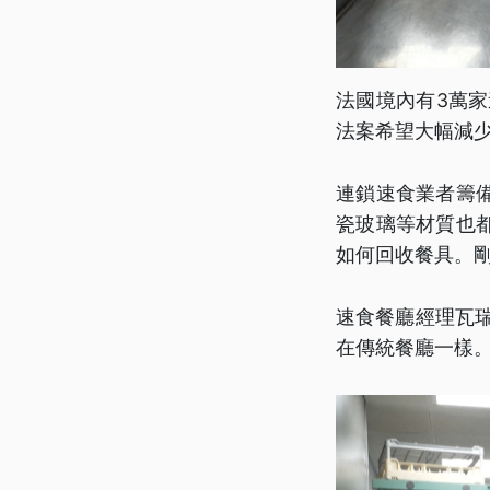
法國境內有3萬家
法案希望大幅減
連鎖速食業者籌
瓷玻璃等材質也
如何回收餐具。
速食餐廳經理瓦
在傳統餐廳一樣