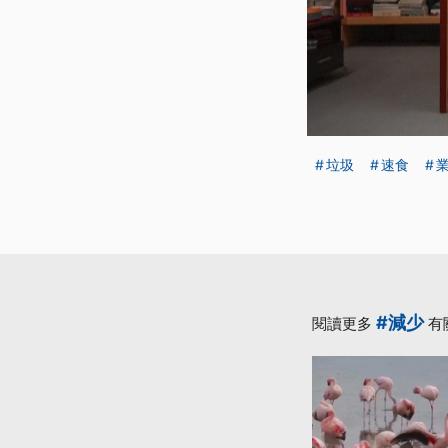
垃圾
速食
#減少
閱讀更多
有