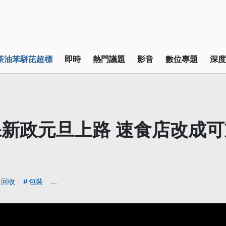
茶油苯駢芘超標
即時
熱門議題
影音
數位專題
深度
新政元旦上路 速食店改成
回收
包裝
...