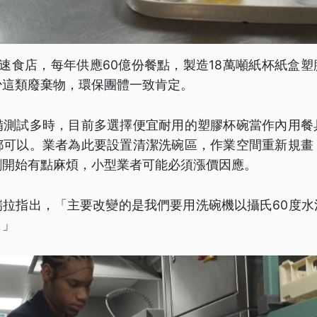
速食店，每年供應60億份餐點，製造18萬噸紙杯紙盒
少這類廢棄物，環保團體一致肯定。
備測試多時，目前多選擇便宜耐用的塑膠杯碗當作內用餐
都可以。業者為此要設置清潔洗碗區，作業空間重新規畫
剛開始有點麻煩，小型業者可能必須漲價因應。
瑞拉指出，「主要改變的是我們要用洗碗機以攝氏60度水
。」