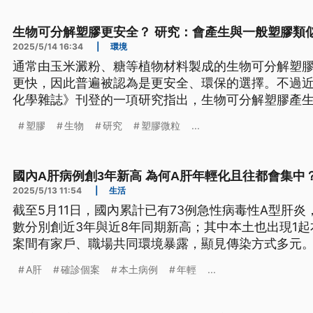
生物可分解塑膠更安全？ 研究：會產生與一般塑膠類
2025/5/14 16:34
|
環境
通常由玉米澱粉、糖等植物材料製成的生物可分解塑
更快，因此普遍被認為是更安全、環保的選擇。不過
化學雜誌》刊登的一項研究指出，生物可分解塑膠產
與石油製塑膠類似的健康問題。
塑膠
生物
研究
塑膠微粒
...
國內A肝病例創3年新高 為何A肝年輕化且往都會集中
2025/5/13 11:54
|
生活
截至5月11日，國內累計已有73例急性病毒性A型肝
數分別創近3年與近8年同期新高；其中本土也出現1起
案間有家戶、職場共同環境暴露，顯見傳染方式多元。
後遺症嗎？為何國內A肝出現年輕化、往都會集中的趨
A肝
確診個案
本土病例
年輕
...