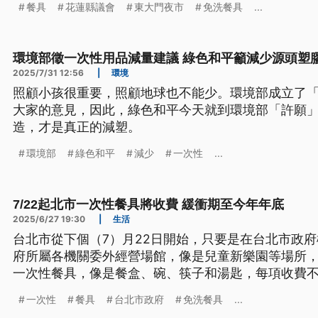
餐具
花蓮縣議會
東大門夜市
免洗餐具
...
環境部徵一次性用品減量建議 綠色和平籲減少源頭塑
2025/7/31 12:56
|
環境
照顧小孩很重要，照顧地球也不能少。環境部成立了
大家的意見，因此，綠色和平今天就到環境部「許願
造，才是真正的減塑。
環境部
綠色和平
減少
一次性
...
7/22起北市一次性餐具將收費 緩衝期至今年年底
2025/6/27 19:30
|
生活
台北市從下個（7）月22日開始，只要是在台北市政
府所屬各機關委外經營場館，像是兒童新樂園等場所
一次性餐具，像是餐盒、碗、筷子和湯匙，每項收費不
約可減少2700萬個一次性餐具。
一次性
餐具
台北市政府
免洗餐具
...