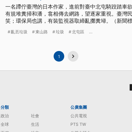
一名蹛佇臺灣的日本作家，進前對臺中北屯騎跤踏車
有規堆糞掃和潘，翕相傳去網路，望逐家重視。臺灣
笑；環保局也講，有裝監視器取締亂擲糞埽。（新聞
亂丟垃圾
東山路
垃圾
北屯區
...
1
分類
公廣集團
政治
社會
公共電視
全球
生活
PTS TW