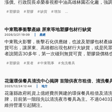
漲價。行政院長卓榮泰視察中油高雄林園石化廠，強
輕提前開爐，將增產短缺的乙烯，並協調通路業者穩
塑膠袋
塑膠
缺貨
增加
...
中東戰事衝擊產線 屏東等地塑膠包材行缺貨
2026/3/21 19:09
|
產經
中東戰火影響，衝擊石化供應鏈，也波及塑膠包材產
貨可出，讓屏東、高雄都出現包材行大缺貨，或是民
者說開店30多年，第一次碰到無貨可賣，塑膠袋價格
成本大增、感到相當無奈。
塑膠袋
業者
中東戰事
免洗餐具
花蓮環保餐具清洗中心揭牌 首階供夜市租借、清洗餐
2025/12/24 12:44
|
地方
花蓮縣政府耗資上億經費所興建的環保餐具租借及清洗
牌，目前第一階段先以清洗夜市餐具為主。不過040
維持營運引起關注。