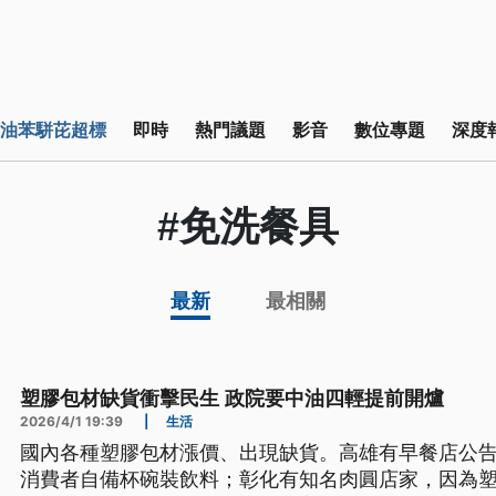
油苯駢芘超標
即時
熱門議題
影音
數位專題
深度
#免洗餐具
最新
最相關
塑膠包材缺貨衝擊民生 政院要中油四輕提前開爐
2026/4/1 19:39
|
生活
國內各種塑膠包材漲價、出現缺貨。高雄有早餐店公
消費者自備杯碗裝飲料；彰化有知名肉圓店家，因為