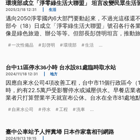
環境部成立「淨零綠生活大聯盟」 坦言改變民眾生活
2025/2/18 12:31
|
生活
邁向2050淨零國內6大部門要動起來，不過光這樣還
部今（18）日成立「淨零綠生活大聯盟」號召各行各
像是綠色旅遊、辦公等等。但部長彭啓明坦言，推動
是被罵翻了，改變民眾的生活習慣確實有阻力。
一次性備品
彭啓明
環境部
生活
...
台中11區停水36小時 台水設81處臨時取水站
2024/11/18 12:31
|
地方
因應自來水公司4項改善工程，台中市11個行政區今（1
時，約有22.5萬戶受影響停水或減壓供水。早餐店業
業者只打算營業半天就宣布公休。台水在全市81處地
（19）日晚間10時恢復供水。
自來水公司
停水
工程
洗車
...
臺中公車站予人抨糞埽 日本作家翕相刊網路
2024/9/13 19:15
|