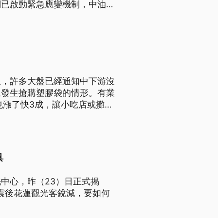
調已啟動緊急應變機制，中油四
定供應。
線，許多大盤已經通知中下游沒
眾發生搶購塑膠袋的情形。有業
也漲了快3成，讓小吃店或攤販
具
中心，昨（23）日正式揭
3震後花蓮觀光客銳減，要如何