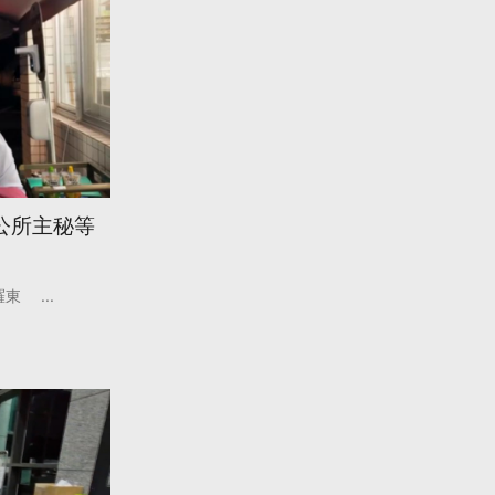
公所主秘等
羅東
...