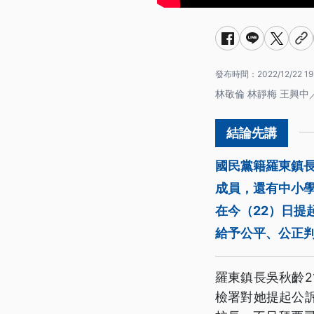
發布時間：
2022/12/22 19
林敬倫 林靜梅 王興中
國民黨籍羅東鎮
成員，還有中小學
在今（22）日
給予公平、公正
羅東鎮長吳秋齡
檢署對她提起公訴