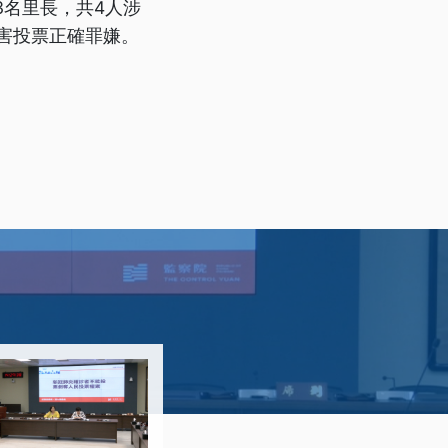
3名里長，共4人涉
害投票正確罪嫌。