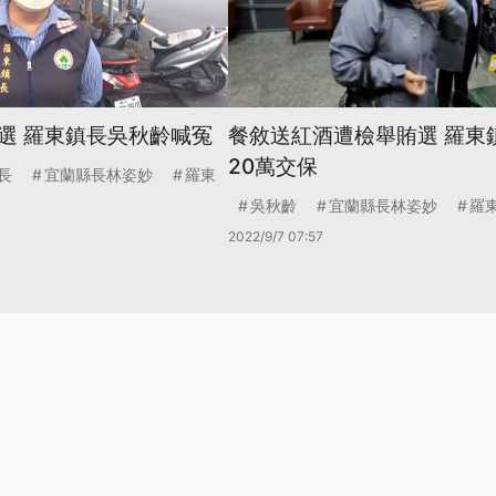
選 羅東鎮長吳秋齡喊冤
餐敘送紅酒遭檢舉賄選 羅東
20萬交保
長
宜蘭縣長林姿妙
羅東
吳秋齡
宜蘭縣長林姿妙
羅
2022/9/7 07:57