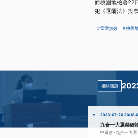
而桃園地檢署22
犯《選罷法》投
當選無效
桃園
20
相關議題
2023-07-26 20:18:
九合一大選禁確
·
中選會
九合一大選