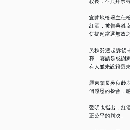
校長，不只拜票
宜蘭地檢署主任檢
紅酒，被告吳姓
併提起當選無效
吳秋齡遭起訴後
釋，宴請是感謝
有人並未設籍羅
羅東鎮長吳秋齡
個感恩的餐會，
聲明也指出，紅
正公平的判決。