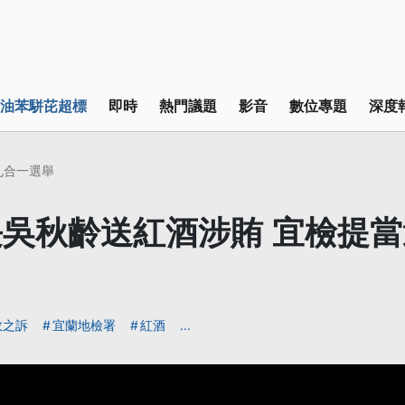
油苯駢芘超標
即時
熱門議題
影音
數位專題
深度
2九合一選舉
吳秋齡送紅酒涉賄 宜檢提
效之訴
宜蘭地檢署
紅酒
...