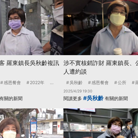
客 羅東鎮長吳秋齡複訊
涉不實核銷詐財 羅東鎮長、
人遭約談
感恩餐會
2022年
...
吳秋齡
感恩餐會
公所
2025/4/29 19:30
#吳秋齡
有關的新聞
閱讀更多
有關的新聞