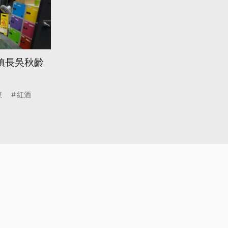
鎮長吳秋齡
東
紅酒