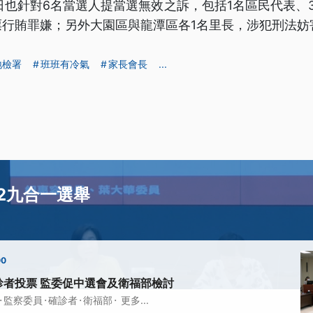
日也針對6名當選人提當選無效之訴，包括1名區民代表、
票行賄罪嫌；另外大園區與龍潭區各1名里長，涉犯刑法妨
地檢署
班班有冷氣
家長會長
...
22九合一選舉
00
診者投票 監委促中選會及衛福部檢討
·
·
·
·
監察委員
確診者
衛福部
更多...