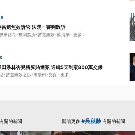
36
長當選無效訴訟 法院一審判敗訴
·
·
·
·
屏東縣長
投開票所
當選無效
蘇清泉
更多...
10
田涉林杏兒樁腳賄選案 通緝5天到案800萬交保
·
·
·
·
兒
當選無效之訴
蕭景田
交保
更多...
#吳秋齡
有關的新聞
閱讀更多
有關的新聞