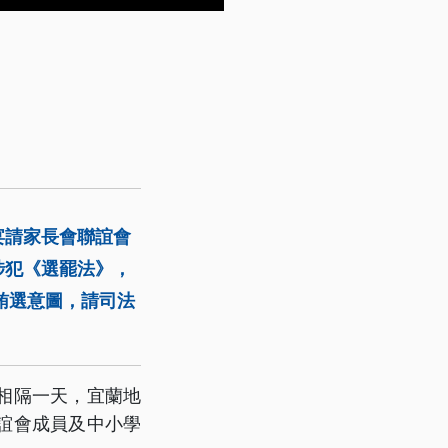
宴請家長會聯誼會
涉犯《選罷法》，
賄選意圖，請司法
相隔一天，宜蘭地
聯誼會成員及中小學