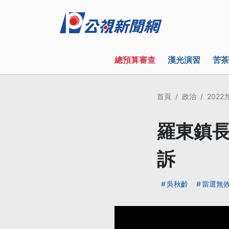
總預算審查
漢光演習
苦茶
首頁
政治
202
羅東鎮長
訴
吳秋齡
當選無