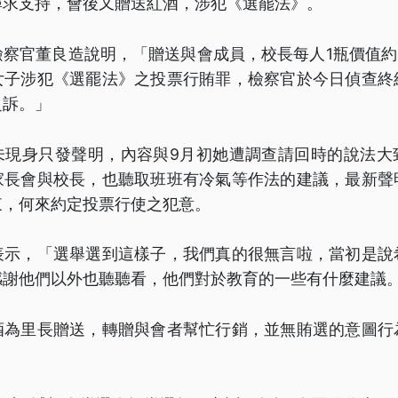
尋求支持，會後又贈送紅酒，涉犯《選罷法》。
察官董良造說明，「贈送與會成員，校長每人1瓶價值約
女子涉犯《選罷法》之投票行賄罪，檢察官於今日偵查終
之訴。」
未現身只發聲明，內容與9月初她遭調查請回時的說法大
家長會與校長，也聽取班班有冷氣等作法的建議，最新聲
東，何來約定投票行使之犯意。
表示，「選舉選到這樣子，我們真的很無言啦，當初是說
感謝他們以外也聽聽看，他們對於教育的一些有什麼建議
酒為里長贈送，轉贈與會者幫忙行銷，並無賄選的意圖行