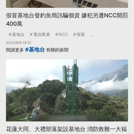
假冒基地台發釣魚簡訊騙個資 嫌犯另遭NCC開罰
400萬
基地台
電信業者
NCC
假冒
...
2023/8/9 19:31
#基地台
閱讀更多
有關的新聞
花蓮大同、大禮部落架設基地台 消防救難一大福