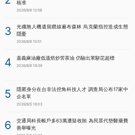
核准
2026/8/6 12:58
光纖無人機遺留纜線遍布森林 烏克蘭指控造成生態
3
隱憂
2026/8/6 15:51
嘉義麻油廠低溫焙炒苦茶油 仍驗出苯駢芘超標
4
2026/8/6 19:39
隱匿身分在台非法挖角科技人才 調查局公布17家中
5
企名單
2026/8/5 16:03
交通局科長帳戶多63萬遭疑收賄 為民眾代墊醫藥費
6
善舉曝光