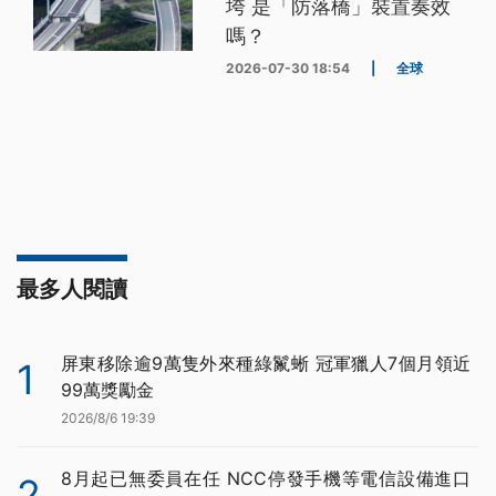
垮 是「防落橋」裝置奏效
嗎？
2026-07-30 18:54
|
全球
最多人閱讀
屏東移除逾9萬隻外來種綠鬣蜥 冠軍獵人7個月領近
1
99萬獎勵金
2026/8/6 19:39
8月起已無委員在任 NCC停發手機等電信設備進口
2