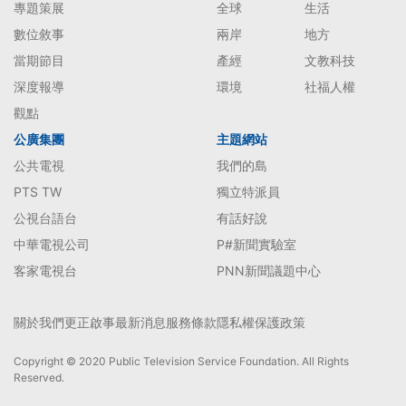
專題策展
全球
生活
數位敘事
兩岸
地方
當期節目
產經
文教科技
深度報導
環境
社福人權
觀點
公廣集團
主題網站
公共電視
我們的島
PTS TW
獨立特派員
公視台語台
有話好說
中華電視公司
P#新聞實驗室
客家電視台
PNN新聞議題中心
關於我們
更正啟事
最新消息
服務條款
隱私權保護政策
Copyright © 2020 Public Television Service Foundation. All Rights
Reserved.