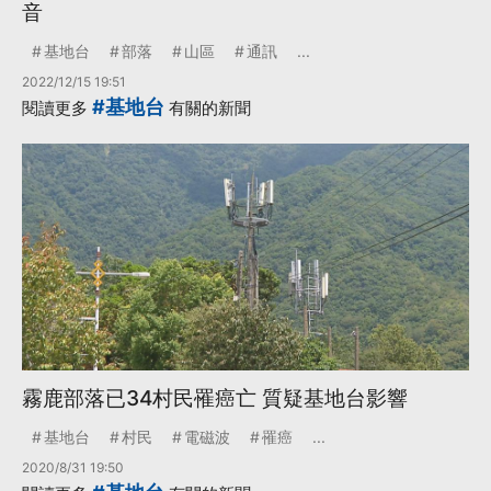
音
基地台
部落
山區
通訊
...
2022/12/15 19:51
#基地台
閱讀更多
有關的新聞
霧鹿部落已34村民罹癌亡 質疑基地台影響
基地台
村民
電磁波
罹癌
...
2020/8/31 19:50