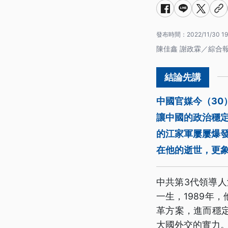
發布時間：
2022/11/30 19
陳佳鑫 謝政霖／綜合
中國官媒今（30
讓中國的政治穩
的江家軍屢屢爆
在他的逝世，更
中共第3代領導人
一生，1989年
革方案，進而穩
大國外交的實力