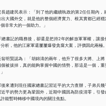
院長趙建民表示：「到了他的繼續執政的第2任任期內，就
推出大國外交，就是他的整個經濟實力、根其實都已經穩
一個非常大的一個助力。」
下總書記的職務後，卻還是把持2年的解放軍軍權，讓接
者分析，他的江家軍還屢屢爆發貪腐大案，評價因此兩極
長翁明賢認為：「胡錦濤的兩年，他升了很多大將、上將
個個被拔掉，真的能夠掌握中國的情勢，那這是一個，重
。」
軍後來遭到現任國家總書記習近平的大力查辦，子弟兵幾
習近平的勢力更為鞏固外，近期中國因為防疫清零，引發
也許能暫時轉移中國境內的關注焦點。