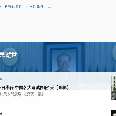
長
白紙運動
六四事件
...
民逝世
25
日舉行 中國各大遊戲停服1天【圖輯】
·
·
·
席
天安門廣場
江澤民
更多...
39