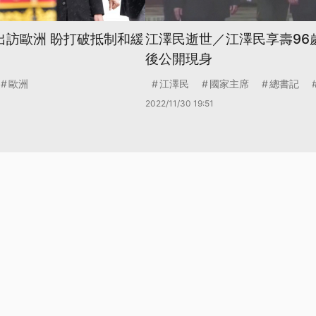
出訪歐洲 盼打破抵制和緩
江澤民逝世／江澤民享壽96歲
後公開現身
歐洲
江澤民
國家主席
總書記
2022/11/30 19:51