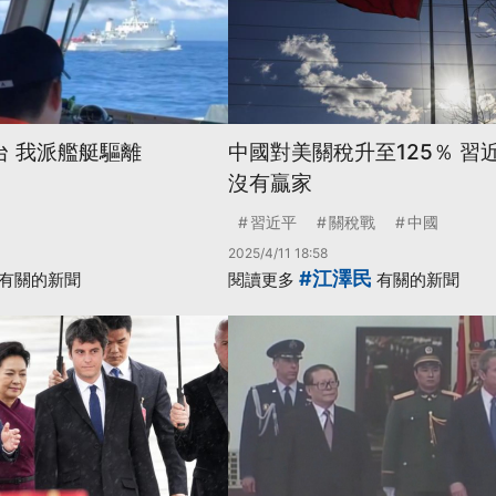
台 我派艦艇驅離
中國對美關稅升至125％ 習
沒有贏家
習近平
關稅戰
中國
2025/4/11 18:58
#江澤民
有關的新聞
閱讀更多
有關的新聞