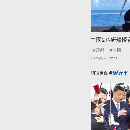
中國2科研船擾
驅離
中國
2025/9/28 19:23
#習近平
閱讀更多