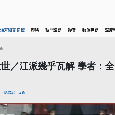
油苯駢芘超標
即時
熱門議題
影音
數位專題
深度
逝世
世／江派幾乎瓦解 學者：
總書記
逝世