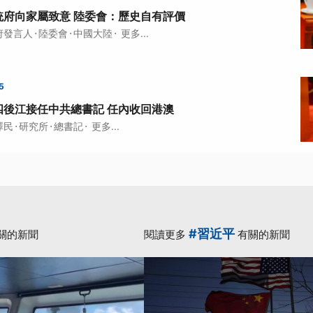
統府向家屬致意 陸委會：歷史自有評價
·
·
·
府發言人
陸委會
中國大陸
更多...
5
四後江接任中共總書記 任內收回港澳
·
·
·
澤民
研究所
總書記
更多...
#習近平
關的新聞
閱讀更多
有關的新聞