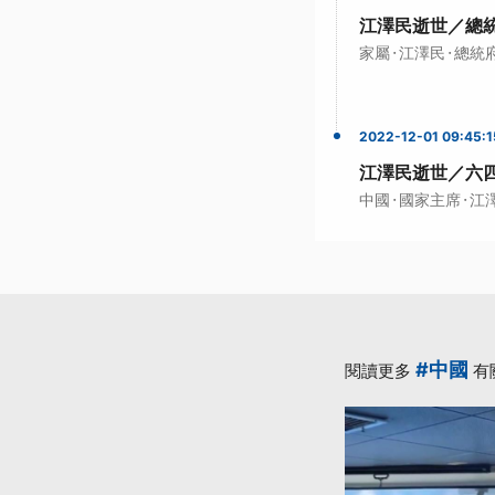
江澤民逝世／總
·
·
家屬
江澤民
總統
2022-12-01 09:45:1
江澤民逝世／六
·
·
中國
國家主席
江
#中國
閱讀更多
有