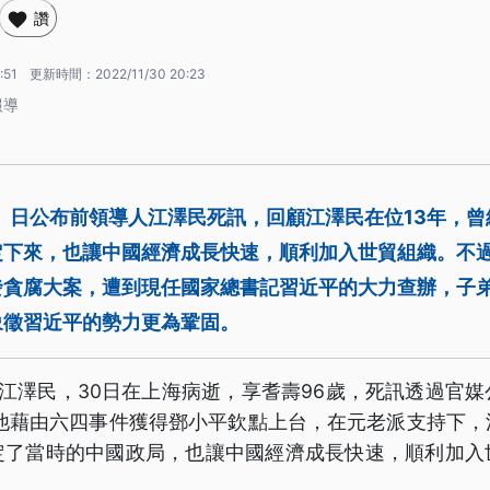
讚
:51
更新時間：
2022/11/30 20:23
報導
）日公布前領導人江澤民死訊，回顧江澤民在位13年，
定下來，也讓中國經濟成長快速，順利加入世貿組織。不
發貪腐大案，遭到現任國家總書記習近平的大力查辦，子
象徵習近平的勢力更為鞏固。
江澤民，30日在上海病逝，享耆壽96歲，死訊透過官
，他藉由六四事件獲得鄧小平欽點上台，在元老派支持下
定了當時的中國政局，也讓中國經濟成長快速，順利加入
。