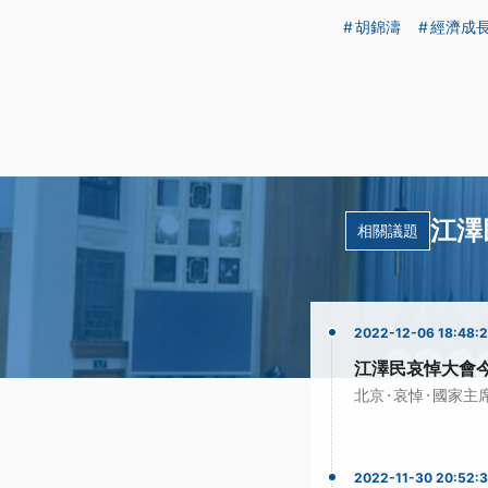
胡錦濤
經濟成
江澤
相關議題
2022-12-06 18:48:
江澤民哀悼大會今
·
·
北京
哀悼
國家主
2022-11-30 20:52: