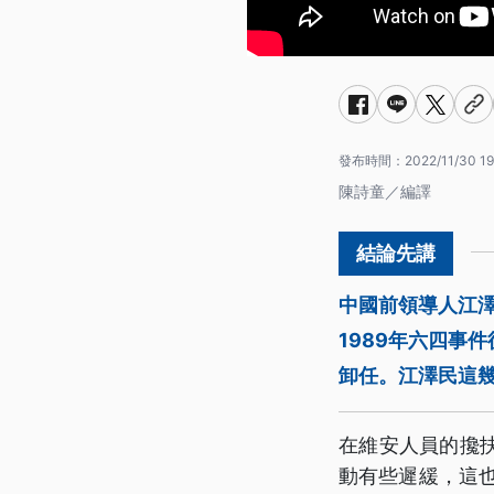
發布時間：
2022/11/30 19
陳詩童／編譯
中國前領導人江
1989年六四事
卸任。江澤民這
在維安人員的攙
動有些遲緩，這也