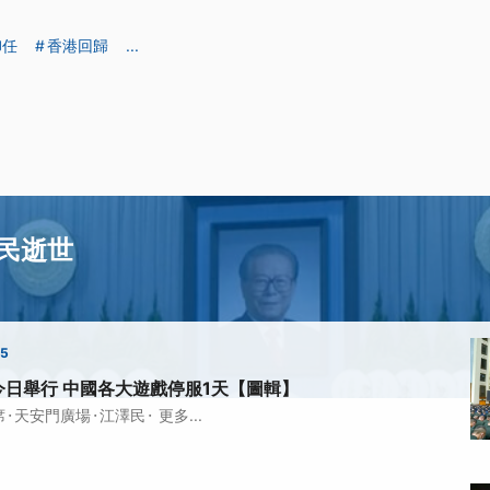
卸任
香港回歸
...
民逝世
25
日舉行 中國各大遊戲停服1天【圖輯】
·
·
·
席
天安門廣場
江澤民
更多...