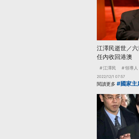
江澤民逝世／六
任內收回港澳
江澤民
領導人
2022/12/1 07:57
#國家主
閱讀更多