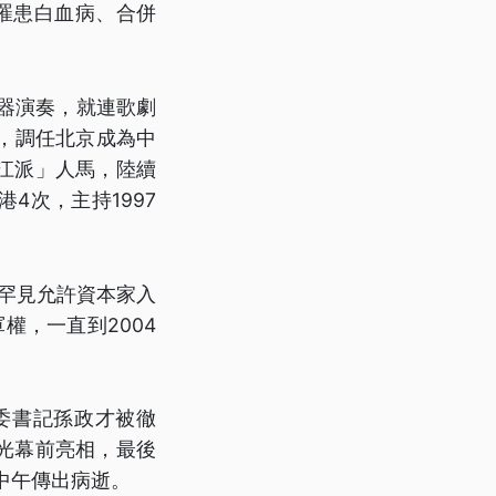
為罹患白血病、合併
樂器演奏，就連歌劇
月，調任北京成為中
江派」人馬，陸續
4次，主持1997
，罕見允許資本家入
權，一直到2004
委書記孫政才被徹
光幕前亮相，最後
日中午傳出病逝。