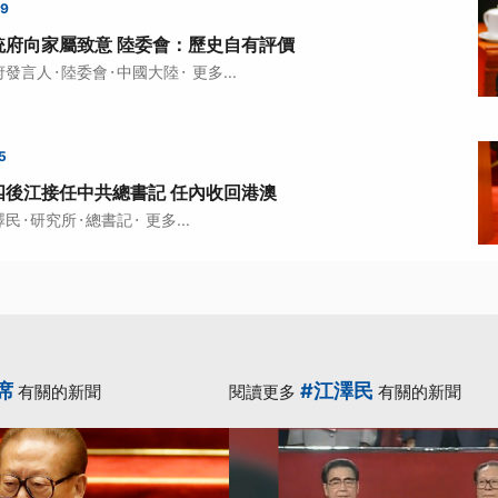
39
統府向家屬致意 陸委會：歷史自有評價
·
·
·
府發言人
陸委會
中國大陸
更多...
5
四後江接任中共總書記 任內收回港澳
·
·
·
澤民
研究所
總書記
更多...
席
#江澤民
有關的新聞
閱讀更多
有關的新聞