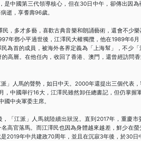
任，是中國第三代領導核心，但在30日中午，卻傳出因
病逝，享耆壽96歲。
江澤民，多才多藝，喜歡古典音樂和朗誦藝術，還會不少
997年鄧小平過世後，江澤民大權獨攬，他在1989年6
澤民為首的成員，被海外各界定義為「上海幫」，不少「
的高層。在他任內，收回了香港、澳門，還曾經訪問香港
。
派」人馬的聲勢，如日中天。2000年還提出三個代表
10月，中國舉行16大，江澤民雖然卸任總書記，但仍掌握軍
中國中央軍委主席。
後，「江派」人馬就陸續出狀況。直到2017年，重慶市
一名高官落馬。而江澤民也因為身體越來越差，鮮少在螢
是2019年中共建政70周年，並且在沉寂3年後，於30