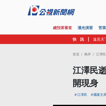
總預算審查
漢光演習
苦茶
快 訊
|
遠見天
首頁
兩岸
江澤民
江澤民逝
開現身
江澤民
國家主