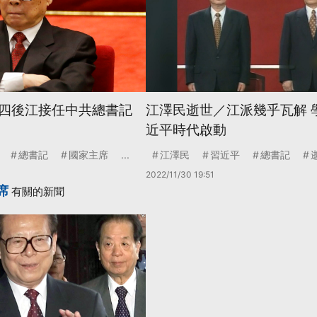
四後江接任中共總書記
江澤民逝世／江派幾乎瓦解 
近平時代啟動
總書記
國家主席
...
江澤民
習近平
總書記
2022/11/30 19:51
席
有關的新聞