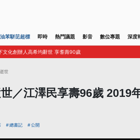
油苯駢芘超標
即時
熱門議題
影音
數位專題
深度
下文化創辦人高希均辭世 享耆壽90歲
逝世
世／江澤民享壽96歲 2019
席
總書記
公開