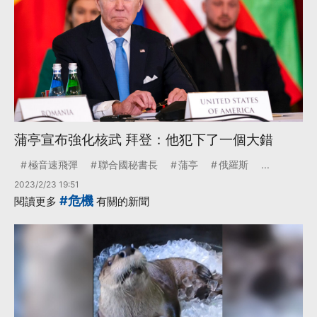
蒲亭宣布強化核武 拜登：他犯下了一個大錯
極音速飛彈
聯合國秘書長
蒲亭
俄羅斯
...
2023/2/23 19:51
#危機
閱讀更多
有關的新聞