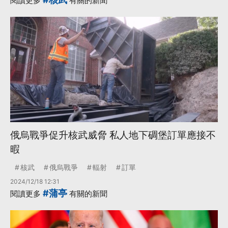
閱讀更多
有關的新聞
·
·
澤倫斯基
澤倫斯基
·
烏克蘭
更多...
俄烏戰爭促升核武威脅 私人地下碉堡訂單應接不
暇
核武
俄烏戰爭
輻射
訂單
2024/12/18 12:31
#蒲亭
閱讀更多
有關的新聞