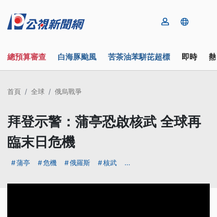
總預算審查
白海豚颱風
苦茶油苯駢芘超標
即時
熱
首頁
全球
俄烏戰爭
拜登示警：蒲亭恐啟核武 全球再
臨末日危機
蒲亭
危機
俄羅斯
核武
...