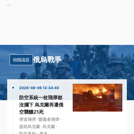
...
俄烏戰爭
相關議題
2026-08-06 12:34:40
防空系統一枚飛彈都
沒攔下 烏克蘭再遭俄
空襲釀21死
·
·
彈道飛彈
愛國者飛彈
·
·
援助烏克蘭
烏克蘭
·
防空系統
更多...