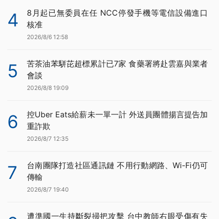
8月起已無委員在任 NCC停發手機等電信設備進口
4
核准
2026/8/6 12:58
苦茶油苯駢芘超標累計已7家 食藥署將赴雲嘉與業者
5
會談
2026/8/8 19:09
控Uber Eats給薪未一單一計 外送員團體揚言提告加
6
重詐欺
2026/8/7 12:35
台南團隊打造社區通訊鏈 不用行動網路、Wi-Fi仍可
7
傳輸
2026/8/7 19:40
遭準國一生持斷裂掃把攻擊 台中教師右眼受傷有失