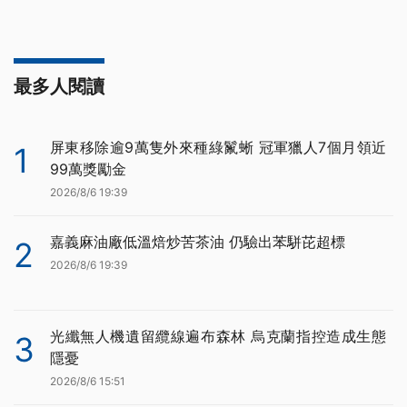
最多人閱讀
屏東移除逾9萬隻外來種綠鬣蜥 冠軍獵人7個月領近
1
99萬獎勵金
2026/8/6 19:39
嘉義麻油廠低溫焙炒苦茶油 仍驗出苯駢芘超標
2
2026/8/6 19:39
光纖無人機遺留纜線遍布森林 烏克蘭指控造成生態
3
隱憂
2026/8/6 15:51