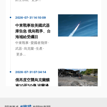
2026-07-31 14:10:09
中東戰事致美國武器
庫告急 俄烏戰爭、台
海補給受矚目
·
·
中東戰事
愛國者飛彈
·
·
·
武器
烏克蘭
生產
更多...
2026-07-31 07:34:14
俄再度空襲烏克蘭釀
逾10死50傷 波蘭邊
境遭波及炸出10米大
洞
·
·
俄軍
巡弋飛彈
#核武