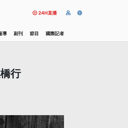
24H直播
報導
副刊
節目
國際記者
敦橋行