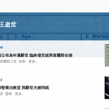
王逝世
00
因公布為年邁辭世 臨終僅安妮與查爾斯在側
·
·
查爾斯三世
皇家
更多...
32
葬聖喬治教堂 與辭世夫婿同眠
·
·
堂
靈柩
更多...