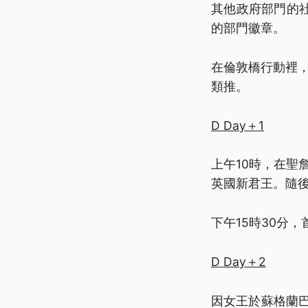
其他政府部門的
的部門徽章。
在倫敦橋行動裡，女
類推。
D Day＋1
上午10時，在聖詹
英國新君王。隨
下午15時30分
D Day＋2
因女王於蘇格蘭巴爾