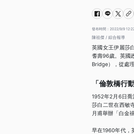
發布時間：
2022/9/9 12:2
陳祖傑 / 綜合報導
英國女王伊麗莎白二
耆壽96歲。英國政
Bridge），
「倫敦橋行
1952年2月6
莎白二世在西敏寺
月甫舉辦「白金
早在1960年代