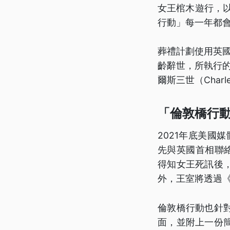
女王棺木遊行，
行動」每一年都
葬禮計劃使用英國
齡辭世，所執行的葬禮
爾斯三世（Charle
「倫敦橋行
2021年底美國
先與英國首相聯絡，
得知女王死訊後
外，王室將透過《
倫敦橋行動也針
面，並附上一份