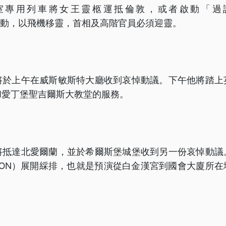
專用列車將女王靈柩運抵倫敦，或者啟動「過讀」（O
Y）行動，以飛機移靈，首相及高階官員必須迎靈。
將於上午在威斯敏斯特大廳收到哀悼動議。下午他將踏上
和愛丁堡聖吉爾斯大教堂的服務。
將抵達北愛爾蘭，並於希爾斯堡城堡收到另一份哀悼動議
ON LION）展開綵排，也就是預演從白金漢宮到國會大廈所