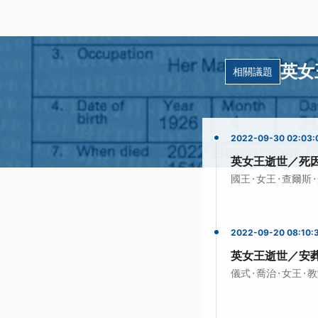
英女
相關議題
2022-09-30 02:03:
英女王逝世／死
·
·
·
國王
女王
查爾斯
2022-09-20 08:10:
英女王逝世／安
·
·
·
儀式
喬治
女王
教