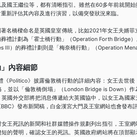
以及國王繼位等，都有清晰指引。雖然在60多年前就開始
會重新評估其內容及進行演習，以備突發狀況來臨。
著名橋樑命名是英國皇室傳統，比如2021年女王夫婿菲
計劃為「霍士橋行動」（Operation Forth Brid
s III）的葬禮計劃則是「梅奈橋行動」（Operation Menai
動」內容細節
媒體《Politico》披露倫敦橋行動的詳細內容：女王去世
並以「倫敦橋倒塌」（London Bridge is Down
，英國外交部將把消息傳遞給大英國協中，以女王為國家
BBC》發布新聞稿，白金漢宮大門及王室網站也會發布
對女王死訊的新聞和社群媒體操作規劃列出指引，王室網
簡短的聲明，確認女王的死訊。英國政府網站將在頂部顯