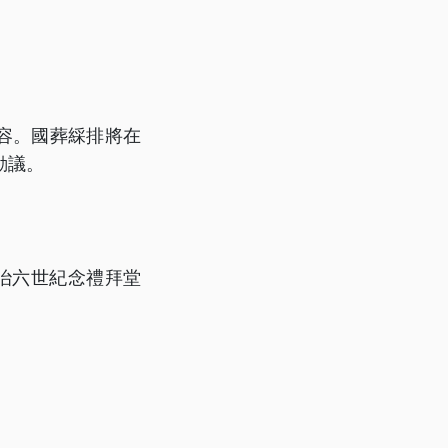
容。國葬綵排將在
動議。
治六世紀念禮拜堂