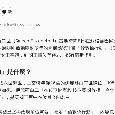
讚
2
更新時間：
2022/9/9 12:22
世（Queen Elizabeth II）當地時間8日在蘇格蘭
府隨即啟動塵封多年的駕崩應變計畫「倫敦橋行動」（Operat
從處理女王喪禮，到國王繼位等儀式，都有清晰指引。
動」是什麼？
日喬治六世辭世，由當時年僅26歲的伊麗莎白二世繼位，195
加冕。伊麗莎白二世在位期間歷經15位英國首相，今年
禧」，是英國王室中在位最久的君主。
，英國皇室與政府單位就著手擬定「倫敦橋行動」，內容