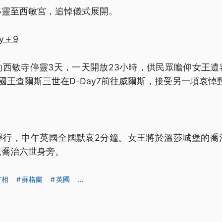
移靈至西敏宮，追悼儀式展開。
ay＋9
的西敏寺停靈3天，一天開放23小時，供民眾瞻仰女王遺
行，國王查爾斯三世在D-Day7前往威爾斯，接受另一項哀悼
舉行，中午英國全國默哀2分鐘。女王將於溫莎城堡的喬
親喬治六世身旁。
首相
蘇格蘭
英國
...