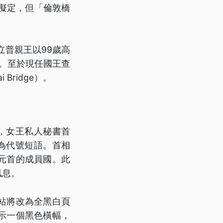
擬定，但「倫敦橋
立普親王以99歲高
ge）。至於現任國王查
 Bridge）。
後，女王私人秘書首
）作為代號短語。首相
元首的成員國。此
訊息。
站將改為全黑白頁
示一個黑色橫幅，