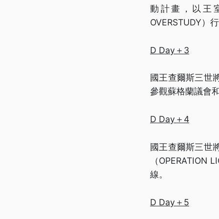
動計畫，以王室
OVERSTUD
D Day＋3
國王查爾斯三世
參觀蘇格蘭議會
D Day＋4
國王查爾斯三世
（OPERATI
線。
D Day＋5