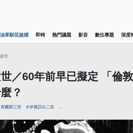
油苯駢芘超標
即時
熱門議題
影音
數位專題
深度
逝世
世／60年前早已擬定 「倫
什麼？
查爾斯三世
伊麗莎白二世
...