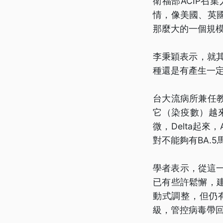
衛福部ACIP召
情，像美國、英
那麼大的一個規
李秉穎表示，就其
種還是有產生一
台大流病所兼任
它（染疫數）越來
微，Delta起
對不能夠有BA.
學者表示，從這一
已有些許鬆懈，
動式調整，但仍
級，管控病毒帶