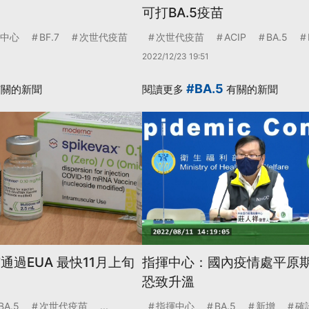
可打BA.5疫苗
中心
BF.7
次世代疫苗
次世代疫苗
ACIP
BA.5
2022/12/23 19:51
#BA.5
關的新聞
閱讀更多
有關的新聞
通過EUA 最快11月上旬
指揮中心：國內疫情處平原期 
恐致升溫
BA.5
次世代疫苗
...
指揮中心
BA.5
新增
確