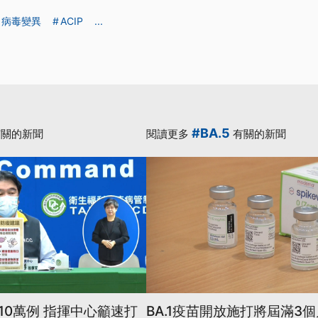
病毒變異
ACIP
...
#BA.5
關的新聞
閱讀更多
有關的新聞
10萬例 指揮中心籲速打
BA.1疫苗開放施打將屆滿3