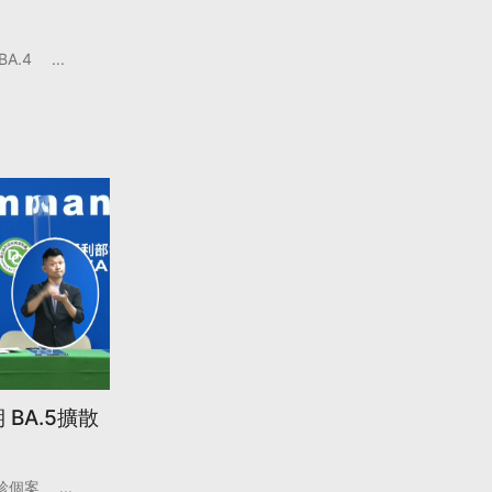
BA.4
...
BA.5擴散
診個案
...