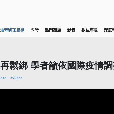
油苯駢芘超標
即時
熱門議題
影音
數位專題
深度
邊境再鬆綁 學者籲依國際疫情
elta
Alpha