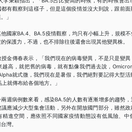
集人李秉穎指出，「BA.5占比變高的時候，有的時候會
國都有觀察到這樣子，但是這個疫情並沒大到說，跟前面
模。」
他國家BA.4、BA.5疫情觀察，均只有小幅上升，規模
定的保護力，不過，也不排除往後還會出現其他變異株。
教授金傳春表示，「我們現在的病毒變異，不是只是變異
越高，就把舊的病毒，就有點像我們過去說，Omicron起
來，Alpha就式微，我們現在是暑假，我們絕對要記得大型
5馬上就傳布給各個地方。」
兩週病例數來看，感染BA.5的人數有逐漸增多的趨勢
建議應減少大型集會活動，另外在開放國門部分，雖然政
有精進空間，應依照不同國家疫情動態設有低風險、中
回台灣。