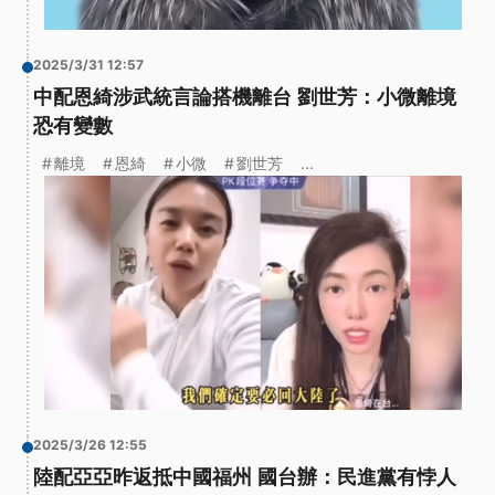
2025/3/31 12:57
中配恩綺涉武統言論搭機離台 劉世芳：小微離境
恐有變數
離境
恩綺
小微
劉世芳
...
2025/3/26 12:55
陸配亞亞昨返抵中國福州 國台辦：民進黨有悖人