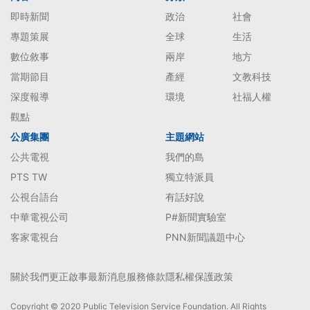
即時新聞
政治
社會
專題策展
全球
生活
數位敘事
兩岸
地方
當期節目
產經
文教科技
深度報導
環境
社福人權
觀點
公廣集團
主題網站
公共電視
我們的島
PTS TW
獨立特派員
公視台語台
有話好說
中華電視公司
P#新聞實驗室
客家電視台
PNN新聞議題中心
關於我們
更正啟事
最新消息
服務條款
隱私權保護政策
Copyright © 2020 Public Television Service Foundation. All Rights