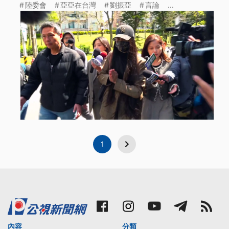
陸委會
亞亞在台灣
劉振亞
言論
...
1
內容
分類