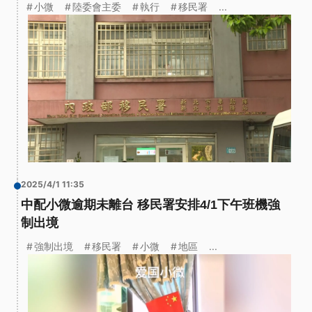
小微
陸委會主委
執行
移民署
...
2025/4/1 11:35
中配小微逾期未離台 移民署安排4/1下午班機強
制出境
強制出境
移民署
小微
地區
...