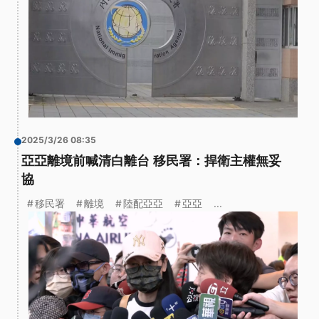
2025/3/26 08:35
亞亞離境前喊清白離台 移民署：捍衛主權無妥
協
移民署
離境
陸配亞亞
亞亞
...