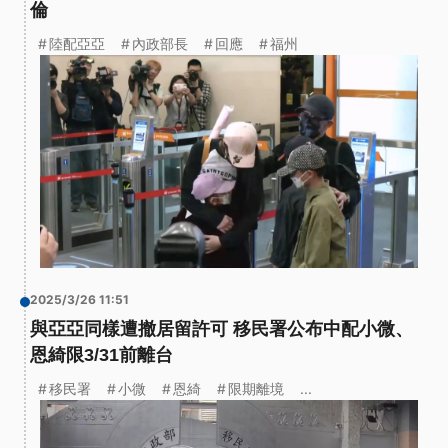
倫
陸配亞亞
內政部長
回應
福州
2025/3/26 11:51
與亞亞同樣遭撤居留許可 移民署公布中配小微、
恩綺限3/31前離台
移民署
小微
恩綺
限期離境
...