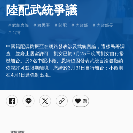
陸配武統爭議
武統言論
移民署
陸配
內政部
內政部長
台灣
中國籍配偶劉振亞在網路發表涉及武統言論，遭移民署調
查，並廢止居留許可，劉女已於3月25日晚間劉女自行搭
機離台。另2名中配小微、恩綺也因發表武統言論遭撤銷
依親許可並限期離境，恩綺於3月31日自行離台；小微則
在4月1日遭強制出境。
讚