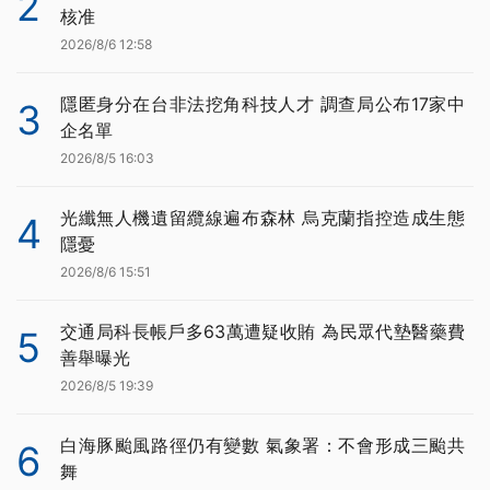
2
核准
2026/8/6 12:58
隱匿身分在台非法挖角科技人才 調查局公布17家中
3
企名單
2026/8/5 16:03
光纖無人機遺留纜線遍布森林 烏克蘭指控造成生態
4
隱憂
2026/8/6 15:51
交通局科長帳戶多63萬遭疑收賄 為民眾代墊醫藥費
5
善舉曝光
2026/8/5 19:39
白海豚颱風路徑仍有變數 氣象署：不會形成三颱共
6
舞