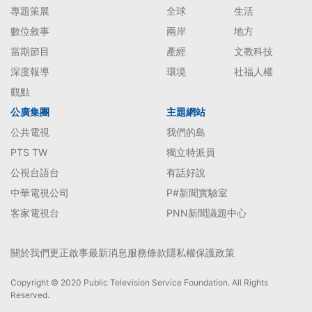
專題策展
全球
生活
數位敘事
兩岸
地方
當期節目
產經
文教科技
深度報導
環境
社福人權
觀點
公廣集團
主題網站
公共電視
我們的島
PTS TW
獨立特派員
公視台語台
有話好說
中華電視公司
P#新聞實驗室
客家電視台
PNN新聞議題中心
關於我們
更正啟事
最新消息
服務條款
隱私權保護政策
Copyright © 2020 Public Television Service Foundation. All Rights
Reserved.