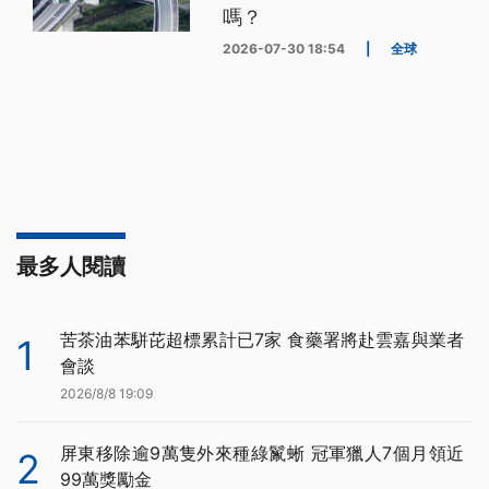
嗎？
2026-07-30 18:54
|
全球
最多人閱讀
苦茶油苯駢芘超標累計已7家 食藥署將赴雲嘉與業者
1
會談
2026/8/8 19:09
屏東移除逾9萬隻外來種綠鬣蜥 冠軍獵人7個月領近
2
99萬獎勵金