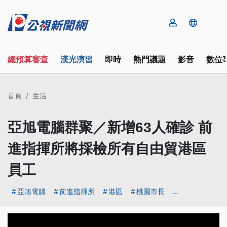
總預算審查
漢光演習
即時
熱門議題
影音
數位
首頁
生活
亞旭電腦群聚／新增63人確診 前
進指揮所將採檢所有自由貿港區
員工
亞旭電腦
前進指揮所
港區
桃園市長
...