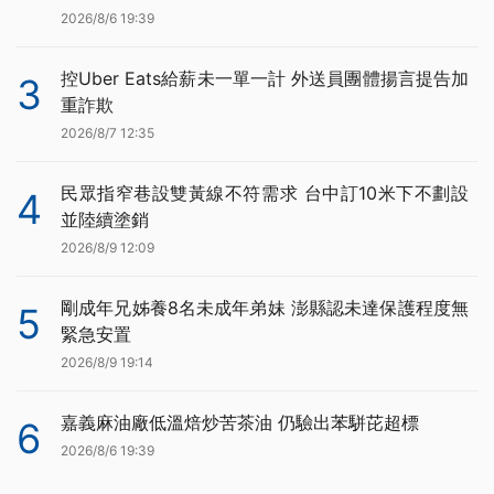
2026/8/6 19:39
控Uber Eats給薪未一單一計 外送員團體揚言提告加
3
重詐欺
2026/8/7 12:35
民眾指窄巷設雙黃線不符需求 台中訂10米下不劃設
4
並陸續塗銷
2026/8/9 12:09
剛成年兄姊養8名未成年弟妹 澎縣認未達保護程度無
5
緊急安置
2026/8/9 19:14
嘉義麻油廠低溫焙炒苦茶油 仍驗出苯駢芘超標
6
2026/8/6 19:39