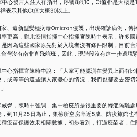
中心發言人莊人祥指出，序號8跟10，Ct值都是大概是
人祥表示其他Ct值大概30以上。
家、遭新型變種病毒Omicron侵襲，出現確診病例，傳播力
機率更高，對此疫情指揮中心指揮官陳時中表示，許多國
，是因為這些國家原先對於入境者沒有條件限制，目前台
且台灣沒有南非直飛航班，因此，現階段沒有進一步邊境
揮中心指揮官陳時中說：「大家可能臆測在變異上面有比
脫，或等等的這些讓人家憂心的情況，我們也都要去密切
。」
毒威脅，陳時中強調，集中檢疫所是很重要的輕症隔離處
，到11月25日為止，集檢所空房率近5成、防疫旅館也
接種疫苗保護效果相關數據，初步看到，打過疫苗者，住院