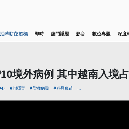
油苯駢芘超標
即時
熱門議題
影音
數位專題
深度
10境外病例 其中越南入境占
中心
指揮官
變種病毒
科興疫苗
...