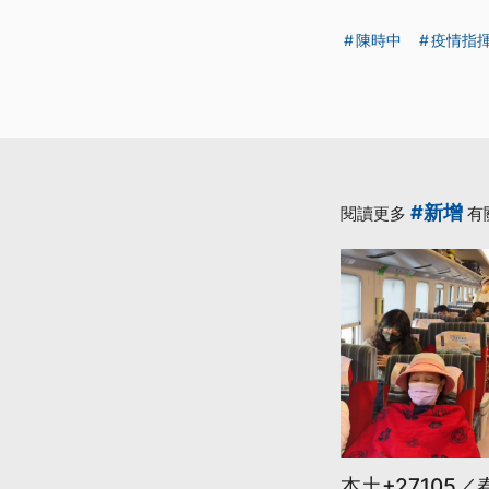
陳時中
疫情指
#新增
閱讀更多
有
本土+27105