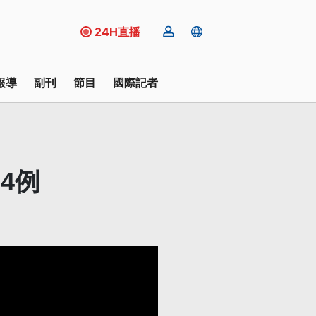
24H直播
報導
副刊
節目
國際記者
4例