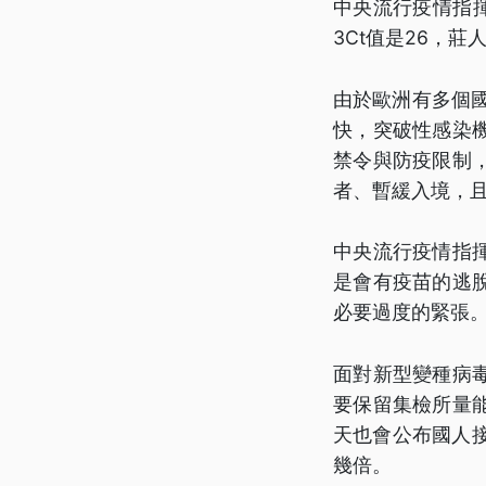
中央流行疫情指揮
3Ct值是26，莊
由於歐洲有多個國
快，突破性感染
禁令與防疫限制
者、暫緩入境，
中央流行疫情指
是會有疫苗的逃
必要過度的緊張
面對新型變種病
要保留集檢所量能
天也會公布國人
幾倍。