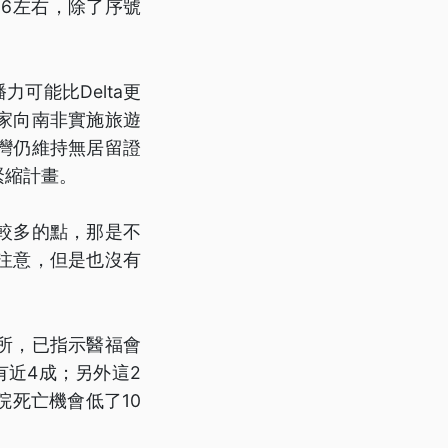
16左右，除了序號
可能比Delta更
家向南非實施旅遊
灣仍維持無居留證
緊縮計畫。
較多的點，那是不
注意，但是也沒有
所，已指示醫福會
有近4成；另外這2
死亡機會低了10