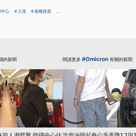
揮中心
入境
接種疫苗
...
#Omicron
關的新聞
閱讀更多
有關的新聞
／春節人潮群聚 指揮中心估
汽柴油明起每公升再降1.2與1