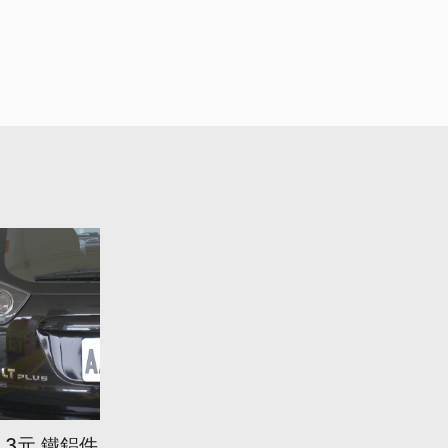
.3元 鐵鋁件