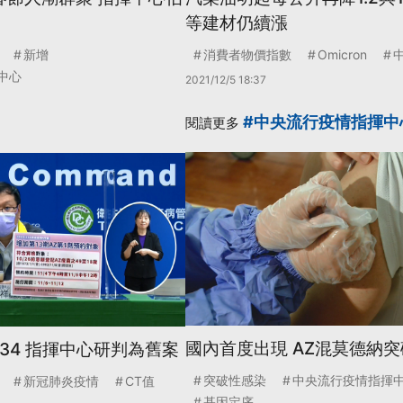
等建材仍續漲
新增
消費者物價指數
Omicron
中心
2021/12/5 18:37
#中央流行疫情指揮中
閱讀更多
國內首度出現 AZ混莫德納
34 指揮中心研判為舊案
突破性感染
中央流行疫情指揮
新冠肺炎疫情
CT值
基因定序
...