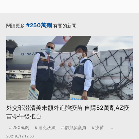
#250萬劑
閱讀更多
有關的新聞
外交部澄清美未額外追贈疫苗 自購52萬劑AZ疫
苗今午後抵台
250萬劑
達克沃絲
聯邦參議員
疫苗
...
2021/8/12 12:56