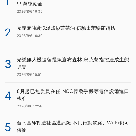
1
99萬獎勵金
2026/8/6 19:39
嘉義麻油廠低溫焙炒苦茶油 仍驗出苯駢芘超標
2
2026/8/6 19:39
光纖無人機遺留纜線遍布森林 烏克蘭指控造成生態
3
隱憂
2026/8/6 15:51
8月起已無委員在任 NCC停發手機等電信設備進口
4
核准
2026/8/6 12:58
台南團隊打造社區通訊鏈 不用行動網路、Wi-Fi仍可
5
傳輸