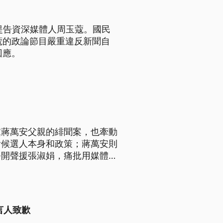
提告資深媒體人周玉蔻。國民
蔻的政論節目嚴重違反新聞自
回應。
黨蔣萬安父親的緋聞案，也牽動
看候選人本身和政策；蔣萬安則
公開聲援張淑娟，痛批用媒體公
言人致歉