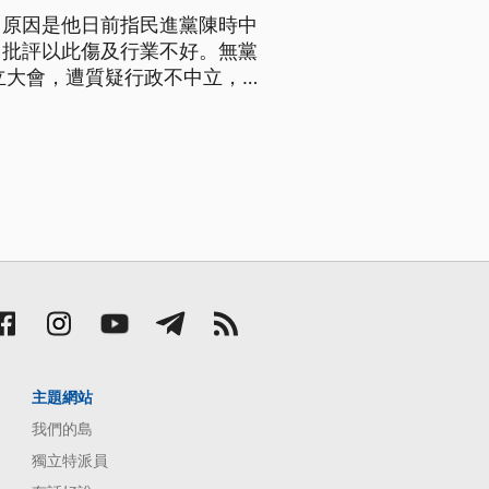
，原因是他日前指民進黨陳時中
，批評以此傷及行業不好。無黨
立大會，遭質疑行政不中立，
爆料，涉入蔣萬安父親蔣孝嚴緋
張淑娟道歉，蔣萬安說選舉要有
主題網站
我們的島
獨立特派員