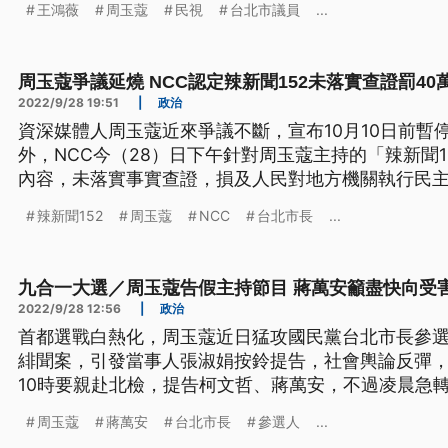
王鴻薇
周玉蔻
民視
台北市議員
...
周玉蔻爭議延燒 NCC認定辣新聞152未落實查證罰40
2022/9/28 19:51
|
政治
資深媒體人周玉蔻近來爭議不斷，宣布10月10日前暫
外，NCC今（28）日下午針對周玉蔻主持的「辣新聞
內容，未落實事實查證，損及人民對地方機關執行民主
辣新聞152
周玉蔻
NCC
台北市長
...
九合一大選／周玉蔻告假主持節目 蔣萬安籲盡快向受
2022/9/28 12:56
|
政治
首都選戰白熱化，周玉蔻近日猛攻國民黨台北市長參
緋聞案，引發當事人張淑娟按鈴提告，社會輿論反彈，
10時要親赴北檢，提告柯文哲、蔣萬安，不過凌晨急
送訴狀，同時請假主持的廣播節目以及《辣新聞》，
周玉蔻
蔣萬安
台北市長
參選人
...
害人道歉。