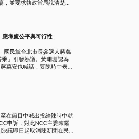
蕩，並要求執政當局說清楚，
證人身分到案說明。檢方表示，
經過廉政署偵訊後，預計在晚
：應考慮公平與可行性
。國民黨台北市長參選人蔣萬
搭乘」引發熱議。黃珊珊認為
，蔣萬安也喊話，要陳時中表
牽拖不好，成年人都是個體，要
甚至在節目中喊出投給陳時中就
CC申訴，對此NCC主委陳耀
則決議即日起取消辣新聞在民