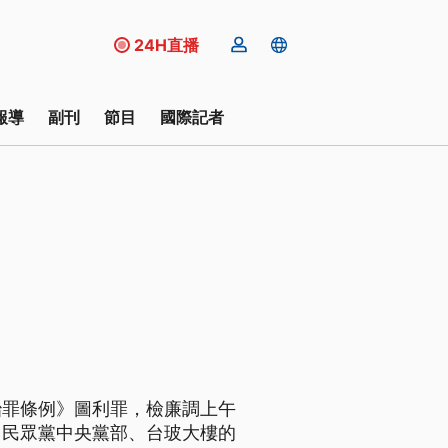
24H直播
報導
副刊
節目
國際記者
治罪條例》圖利罪，檢廉調上午
、民眾黨中央黨部、台玻大樓的