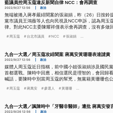
藍議員控周玉蔻違反新聞自律 NCC：會再調查
2022/9/27 12:56
|
政治
無端被捲入蔣孝嚴緋聞案的張淑娟，昨（26）日按鈴
黨市議員王鴻薇等人也向民視及NCC申訴，認為周玉
律。對此NCC主委陳耀祥僅表示會再調查，沒有多做
周玉蔻
台北市議員
NCC
張淑娟
...
九合一大選／周玉蔻攻緋聞案 蔣萬安黃珊珊表達譴責
2022/9/27 12:56
|
政治
媒體人周玉蔻近日指稱，前中國小姐張淑娟涉及國民
首都選戰。陳時中回應，相信選民是理智的，會回歸
喊話，要陳時中別當周玉蔻的幫兇，無黨籍黃珊珊也
器打壓平民百姓令人髮指，比謀財害命更嚴重。
周玉蔻
蔣萬安
參選人
黃珊珊
...
九合一大選／諷陳時中「牙醫非醫師」遭批 蔣萬安發
2022/9/26 12:56
|
政治