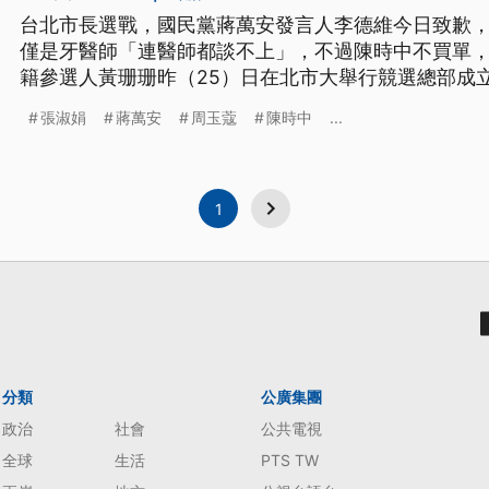
台北市長選戰，國民黨蔣萬安發言人李德維今日致歉
僅是牙醫師「連醫師都談不上」，不過陳時中不買單
籍參選人黃珊珊昨（25）日在北市大舉行競選總部成
黃珊珊強調一切合法合規。至於遭資深媒體人周玉蔻
張淑娟
蔣萬安
周玉蔻
陳時中
...
聞案的張淑娟，今天向北檢提告，周玉蔻也到北檢向
底線，不該牽連無辜。
1
分類
公廣集團
政治
社會
公共電視
全球
生活
PTS TW