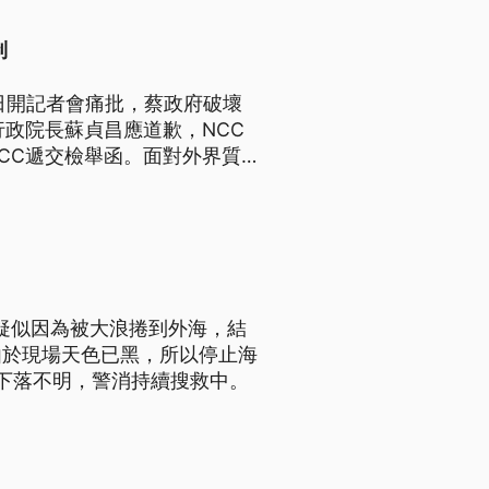
制
日開記者會痛批，蔡政府破壞
行政院長蘇貞昌應道歉，NCC
CC遞交檢舉函。面對外界質
。
，疑似因為被大浪捲到外海，結
由於現場天色已黑，所以停止海
下落不明，警消持續搜救中。