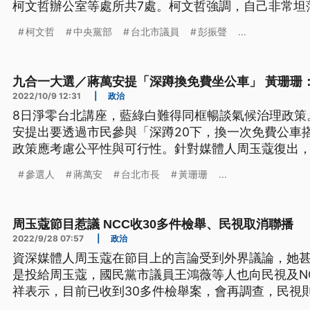
柯文哲辦公室等處所共7處。柯文哲強調，自己非常坦
有何證據和合理理由進行搜索；至於妻子陳佩琪也以
柯文哲
中央黨部
台北市議員
彭振聲
...
柯文哲沒有抗拒且願意配合，而柯文哲與彭振聲等4人
間移送北檢複訊。
九合一大選／蔣萬安提「深蹲換免費坐公車」 黃珊珊
2022/10/9 12:31
|
政治
8日淨零台北講座，藍綠白難得同框暢談氣候治理政策
安提出要透過市民參與「深蹲20下，換一次免費公車
政策應考慮公平性與可行性。針對媒體人周玉蔻復出
態，是否認同周玉蔻的抹黑做法？陳時中回應，這樣
參選人
蔣萬安
台北市長
黃珊珊
...
為自己言論負責。
周玉蔻節目惹議 NCC收30多件檢舉、民視取消聯播
2022/9/28 07:57
|
政治
資深媒體人周玉蔻在節目上的言論受到外界議論，她
是投給周玉蔻，國民黨市議員王鴻薇等人也向民視及N
祥表示，目前已收到30多件檢舉案，會再調查，民視
視新聞台的聯播。