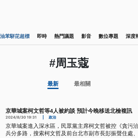
油苯駢芘超標
即時
熱門議題
影音
數位專題
深度
#周玉蔻
最新
最相關
京華城案柯文哲等4人被約談 預計今晚移送北檢複訊
2024/8/30 19:31
|
政治
京華城案進入深水區，民眾黨主席柯文哲被控《貪污
兵分多路，搜索柯文哲及前台北市副市長彭振聲住處