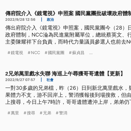
傳府院介入《鏡電視》申照案 國民黨團批破壞政府體
2022/9/28 12:56
|
政治
傳出府院介入《鏡電視》申照案，國民黨團今（28）
政府體制，NCC淪為民進黨附屬單位，總統蔡英文、
主委陳耀祥下台負責，而時代力量議員參選人也前去N
疑，蘇貞昌說，尊重NCC獨立運作，政府絕不會干預
鏡電視
NCC
國民黨團
蘇貞昌
...
2兄弟萬里戲水失聯 海巡上午尋獲哥哥遺體【更新】
2022/9/27 07:57
|
社會
一對30多歲的兄弟檔，昨（26）日到新北萬里戲水
果體力不支，游不回岸上，警消獲報後到場搜救，但
上搜尋，今日上午7時許，哥哥遺體遭沖上岸，弟弟仍
萬里
搜尋
兄弟
警消