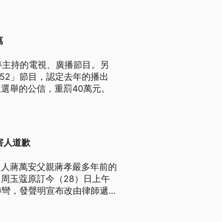
萬
停主持的電視、廣播節目。另
152」節目，認定去年的播出
選舉的公信，重罰40萬元。
害人道歉
選人蔣萬安父親蔣孝嚴多年前的
周玉蔻原訂今（28）日上午
轉彎，發聲明宣布改由律師遞
蔣萬安則呼籲周玉蔻應盡快向受