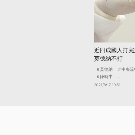
近四成國人打完
莫德納不打
莫德納
中央流
陳時中
...
2021/8/17 19:51