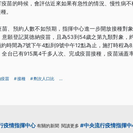
打疫苗的時候，會評估近來如果有急性的情況、慢性病不
接種。
疫苗、預約人數不如預期，指揮中心進一步開放接種對象
前，意願登記莫德納疫苗，且為53到54歲之第九類對象，約
約時間為7號下午4點到9號中午12點為止，施打時程為8月
全台已有915萬4千多人次、完成疫苗接種，疫苗涵蓋率為
納疫苗
接種
劑次人口比
...
行疫情指揮中心
#中央流行疫情指揮中
有關的新聞
閱讀更多