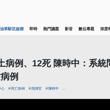
油苯駢芘超標
即時
熱門議題
影音
數位專題
深度
土病例、12死 陳時中：系統
亡病例
中心
死亡病例
指揮官
陳時中
...