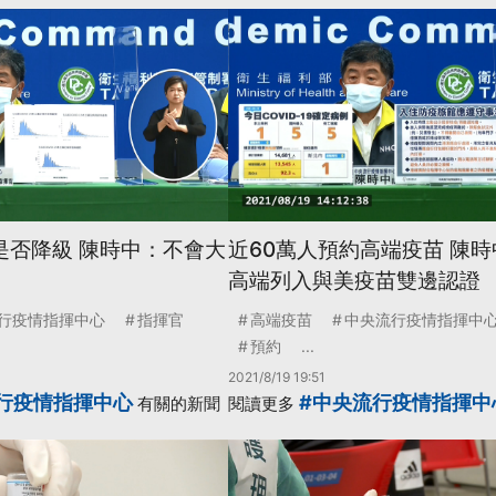
是否降級 陳時中：不會大
近60萬人預約高端疫苗 陳
高端列入與美疫苗雙邊認證
行疫情指揮中心
指揮官
高端疫苗
中央流行疫情指揮中
預約
...
2021/8/19 19:51
行疫情指揮中心
#中央流行疫情指揮中
有關的新聞
閱讀更多