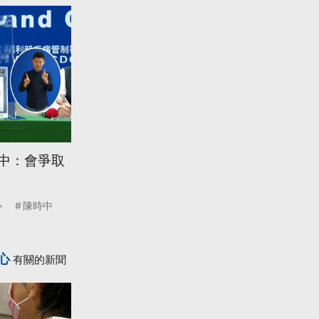
時中：會爭取
心
陳時中
心
有關的新聞