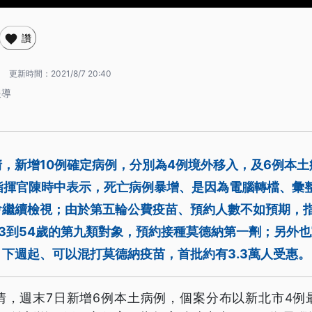
讚
1
更新時間：
2021/8/7 20:40
報導
，新增10例確定病例，分別為4例境外移入，及6例本
指揮官陳時中表示，死亡病例暴增、是因為電腦轉檔、彙
會繼續檢視；由於第五輪公費疫苗、預約人數不如預期，
3到54歲的第九類對象，預約接種莫德納第一劑；另外
下週起、可以混打莫德納疫苗，首批約有3.3萬人受惠。
情，週末7日新增6例本土病例，個案分布以新北市4例