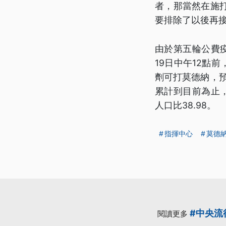
者，那當然在施
要排除了以後再
由於第五輪公費
19日中午12點
劑可打莫德納，預
累計到目前為止，
人口比38.98。
指揮中心
莫德
#中央流
閱讀更多