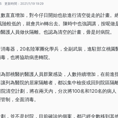
15
更新時間：
2021/1/19 19:29
人數直直增加，對今仔日開始也欲進行清空徙走的計畫。
風險較低的，就會共in轉出去。陳時中也強調講，按呢做
的醫護人員做伙隔離。也認為清空的計畫，毋是封病院。
著消毒器，20名陸軍團化學兵，全副武裝，進駐部立桃園
消毒，也將協助病患轉院。
因為部桃醫的醫護人員群聚感染，人數持續增加，在前進
將讓列為醫院的居家隔離者，都以集中檢疫或回到院區隔
醫院清空計劃，將在兩天內，分次將100名和120名的病
層管制，全面消毒。
計劃，並不是封院，目前確診的個案，都已經全數移到其