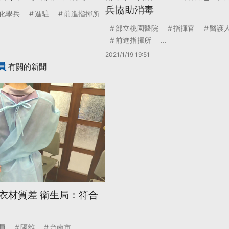
兵協助消毒
化學兵
進駐
前進指揮所
部立桃園醫院
指揮官
醫護
前進指揮所
...
2021/1/19 19:51
員
有關的新聞
衣材質差 衛生局：符合
員
隔離
台南市
...