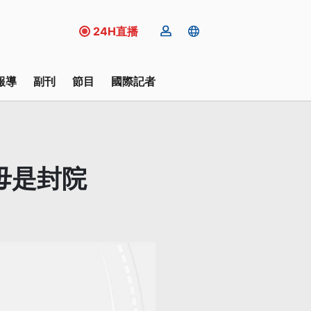
24H直播
報導
副刊
節目
國際記者
:毋是封院