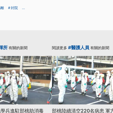
隔離
封院
...
揮所
#醫護人員
有關的新聞
閱讀更多
有關的新聞
化學兵進駐部桃助消毒
部桃陸續清空220名病患 軍