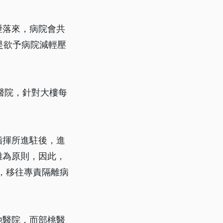
紲落來，病院會共
是欲予病院減輕壓
醫院，針對大樓每
指揮所進駐後，進
離為原則，因此，
人，移往專責隔離病
他醫院，而部桃醫