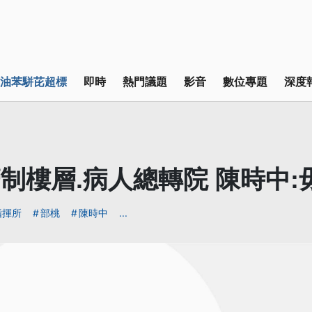
油苯駢芘超標
即時
熱門議題
影音
數位專題
深度
管制樓層.病人總轉院 陳時中
指揮所
部桃
陳時中
...