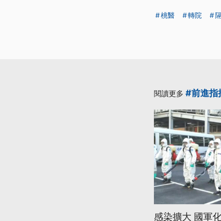
桃醫
轉院
#前進指
閱讀更多
感染擴大 國軍