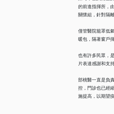
的前進指揮所，
關懷組，針對隔
僅管醫院籠罩低
暖包，隔著窗戶
也有許多民眾，
片表達感謝和支
部桃醫一直是負
控，門診也已經
施提高，以期望