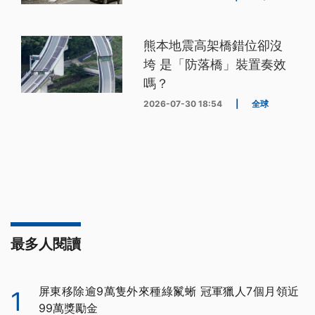
熊本地震高架橋錯位卻沒
垮 是「防落橋」裝置奏效
嗎？
2026-07-30 18:54
|
全球
最多人閱讀
屏東移除逾9萬隻外來種綠鬣蜥 冠軍獵人7個月領近
1
99萬獎勵金