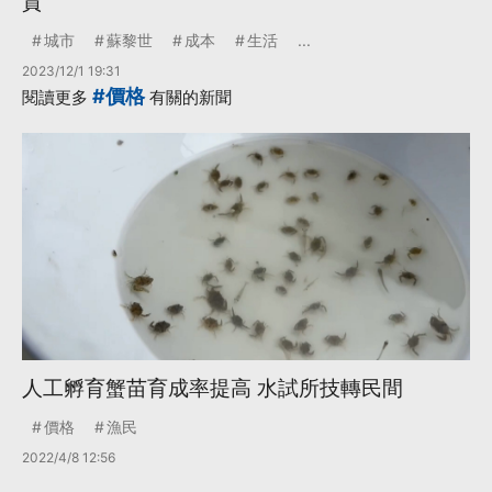
貴
城市
蘇黎世
成本
生活
...
2023/12/1 19:31
#價格
閱讀更多
有關的新聞
人工孵育蟹苗育成率提高 水試所技轉民間
價格
漁民
2022/4/8 12:56