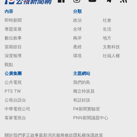
內容
分類
即時新聞
政治
社會
專題策展
全球
生活
數位敘事
兩岸
地方
當期節目
產經
文教科技
深度報導
環境
社福人權
觀點
公廣集團
主題網站
公共電視
我們的島
PTS TW
獨立特派員
公視台語台
有話好說
中華電視公司
P#新聞實驗室
客家電視台
PNN新聞議題中心
關於我們
更正啟事
最新消息
服務條款
隱私權保護政策