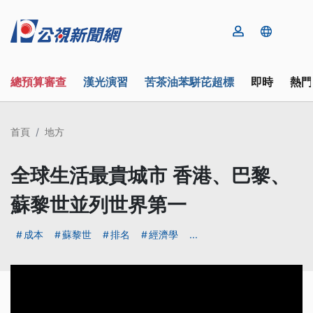
總預算審查
漢光演習
苦茶油苯駢芘超標
即時
熱門
首頁
地方
全球生活最貴城市 香港、巴黎、
蘇黎世並列世界第一
成本
蘇黎世
排名
經濟學
...