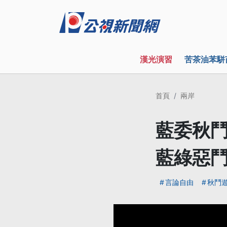
漢光演習
苦茶油苯駢
首頁
兩岸
藍委秋鬥
藍綠惡
言論自由
秋鬥