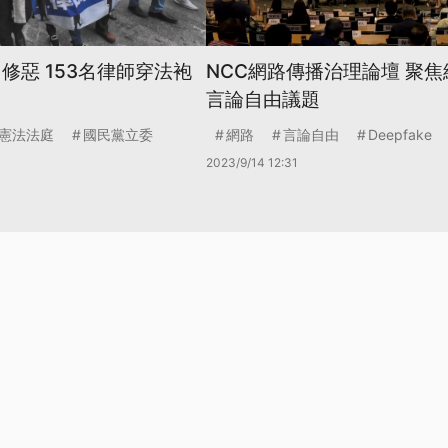
修惡 153名律師穿法袍
NCC網路傳播治理論壇 聚
言論自由議題
憲法法庭
國民黨立委
網路
言論自由
Deepfake
2023/9/14 12:31