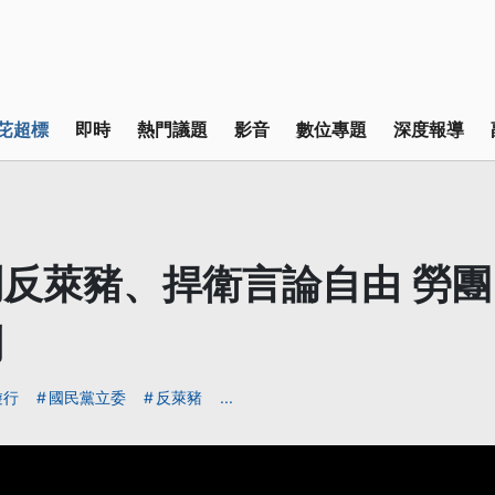
芘超標
即時
熱門議題
影音
數位專題
深度報導
反萊豬、捍衛言論自由 勞
鬥
遊行
國民黨立委
反萊豬
...