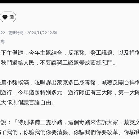
讚
:22
更新時間：
2020/11/22 12:59
報導
天下午舉辦，今年主題結合，反萊豬、勞工議題、以及捍
將秋鬥還給人民，不要讓勞工議題變成藍綠惡鬥。
踩扁小豬撲滿，吆喝趕出萊克多巴胺毒豬，喊著反關台捍
鬥遊行，今年議題特別多元。遊行隊伍有三大隊，第一大
三大隊則倡議言論自由。
珍說：「特別準備三隻小豬，這個毒豬來告訴大家，蔡英
騙了我們，你騙我們你要清廉、你騙我們你要改革、你騙