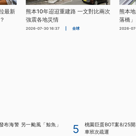
拉最新
熊本10年迢迢重建路 一文對比兩次
熊本地
？
強震各地災情
落橋」
2026-07-30 16:37
|
全球
2026-07
發布海警 另一颱風「鯨魚」
桃園巨蛋BOT案8/25
5
車班次疏運