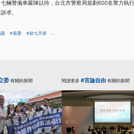
七輛警備車嚴陣以待，台北市警察局規劃600名警力執
達訴求。
議題
藍委
砍七天假
...
立委
#言論自由
有關的新聞
閱讀更多
有關的新聞