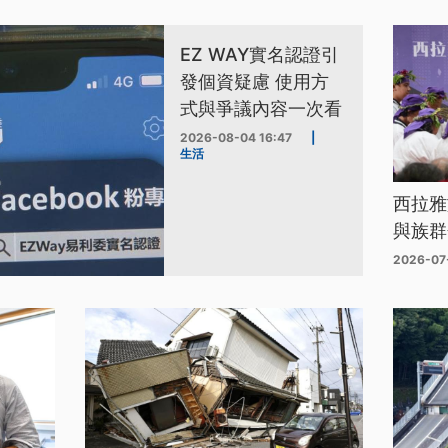
EZ WAY實名認證引
發個資疑慮 使用方
式與爭議內容一次看
2026-08-04 16:47
|
生活
西拉雅
與族群
2026-07