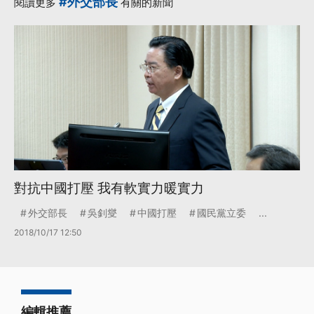
#外交部長
閱讀更多
有關的新聞
對抗中國打壓 我有軟實力暖實力
外交部長
吳釗燮
中國打壓
國民黨立委
...
2018/10/17 12:50
編輯推薦