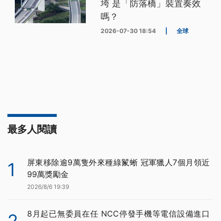
垮 是「防落橋」裝置奏效
嗎？
2026-07-30 18:54
|
全球
最多人閱讀
屏東移除逾9萬隻外來種綠鬣蜥 冠軍獵人7個月領近
1
99萬獎勵金
2026/8/6 19:39
8月起已無委員在任 NCC停發手機等電信設備進口