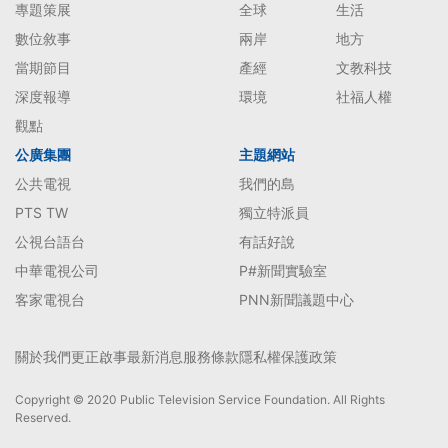
專題策展
全球
生活
數位敘事
兩岸
地方
當期節目
產經
文教科技
深度報導
環境
社福人權
觀點
公廣集團
主題網站
公共電視
我們的島
PTS TW
獨立特派員
公視台語台
有話好說
中華電視公司
P#新聞實驗室
客家電視台
PNN新聞議題中心
關於我們
更正啟事
最新消息
服務條款
隱私權保護政策
Copyright © 2020 Public Television Service Foundation. All Rights
Reserved.