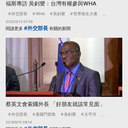
福斯專訪 吳釗燮：台灣有權參與WHA
外交部長
WHA
吳釗燮
世界衛生大會
...
2020/5/13 07:59
#外交部長
閱讀更多
有關的新聞
蔡英文會索國外長 「好朋友就該常見面」
外交部長
索羅門群島
吳釗燮
太平洋
...
2019/9/10 08:14