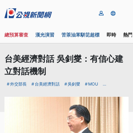
總預算審查
漢光演習
苦茶油苯駢芘超標
即時
熱門
台美經濟對話 吳釗燮：有信心建
立對話機制
外交部長
台美經濟對話
吳釗燮
MOU
...