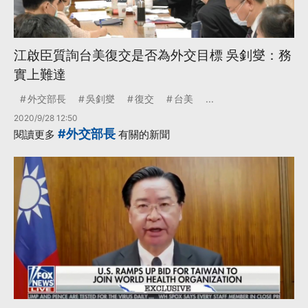
江啟臣質詢台美復交是否為外交目標 吳釗燮：務
實上難達
外交部長
吳釗燮
復交
台美
...
2020/9/28 12:50
#外交部長
閱讀更多
有關的新聞