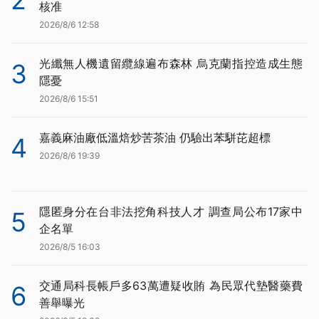
2
核准
2026/8/6 12:58
光纖無人機遺留纜線遍布森林 烏克蘭指控造成生態
3
隱憂
2026/8/6 15:51
嘉義麻油廠低溫焙炒苦茶油 仍驗出苯駢芘超標
4
2026/8/6 19:39
隱匿身分在台非法挖角科技人才 調查局公布17家中
5
企名單
2026/8/5 16:03
交通局科長帳戶多63萬遭疑收賄 為民眾代墊醫藥費
6
善舉曝光