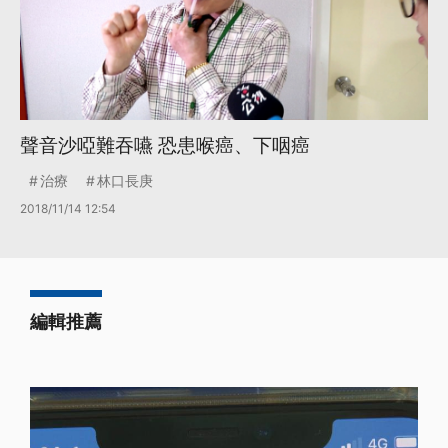
聲音沙啞難吞嚥 恐患喉癌、下咽癌
治療
林口長庚
2018/11/14 12:54
編輯推薦