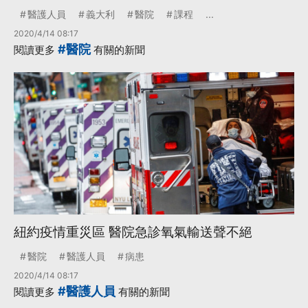
醫護人員
義大利
醫院
課程
...
2020/4/14 08:17
#醫院
閱讀更多
有關的新聞
紐約疫情重災區 醫院急診氧氣輸送聲不絕
醫院
醫護人員
病患
2020/4/14 08:17
#醫護人員
閱讀更多
有關的新聞