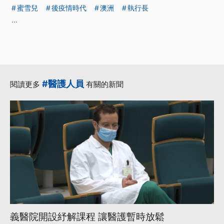
蜜雪兒
後疫情時代
澳洲
執行長
...
#醫護人員
閱讀更多
有關的新聞
義醫院開設紓解課程 讓醫護暫時放鬆