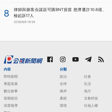
律師與掮客合謀誆可購BNT疫苗 慈濟遭詐10.6億、
8
檢起訴17人
2026/8/6 19:39
內容
分類
即時新聞
政治
社會
專題策展
全球
生活
數位敘事
兩岸
地方
當期節目
產經
文教科技
深度報導
環境
社福人權