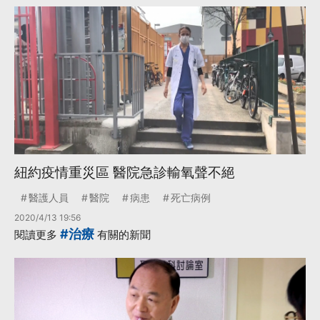
紐約疫情重災區 醫院急診輸氧聲不絕
醫護人員
醫院
病患
死亡病例
2020/4/13 19:56
#治療
閱讀更多
有關的新聞