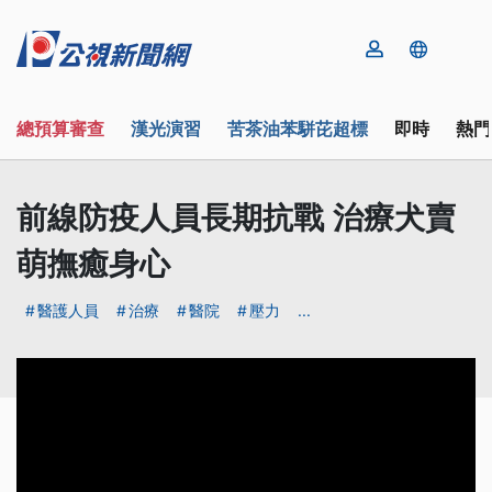
總預算審查
漢光演習
苦茶油苯駢芘超標
即時
熱門
前線防疫人員長期抗戰 治療犬賣
萌撫癒身心
醫護人員
治療
醫院
壓力
...