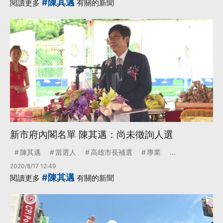
#陳其邁
閱讀更多
有關的新聞
新市府內閣名單 陳其邁：尚未徵詢人選
陳其邁
當選人
高雄市長補選
專業
...
2020/8/17 12:49
#陳其邁
閱讀更多
有關的新聞