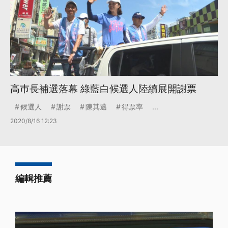
高巿長補選落幕 綠藍白候選人陸續展開謝票
候選人
謝票
陳其邁
得票率
...
2020/8/16 12:23
編輯推薦