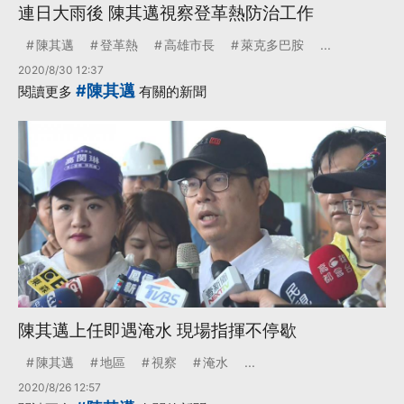
連日大雨後 陳其邁視察登革熱防治工作
陳其邁
登革熱
高雄市長
萊克多巴胺
...
2020/8/30 12:37
#陳其邁
閱讀更多
有關的新聞
陳其邁上任即遇淹水 現場指揮不停歇
陳其邁
地區
視察
淹水
...
2020/8/26 12:57