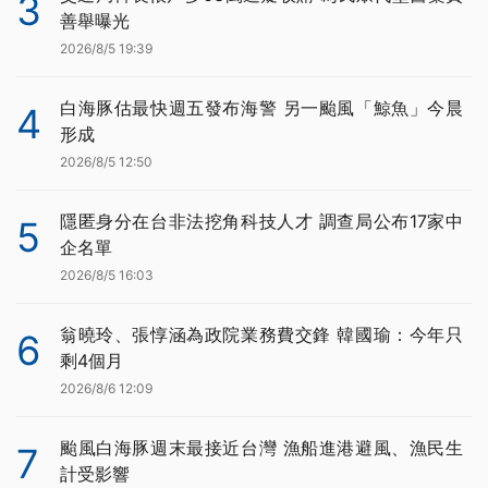
3
善舉曝光
2026/8/5 19:39
白海豚估最快週五發布海警 另一颱風「鯨魚」今晨
4
形成
2026/8/5 12:50
隱匿身分在台非法挖角科技人才 調查局公布17家中
5
企名單
2026/8/5 16:03
翁曉玲、張惇涵為政院業務費交鋒 韓國瑜：今年只
6
剩4個月
2026/8/6 12:09
颱風白海豚週末最接近台灣 漁船進港避風、漁民生
7
計受影響