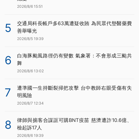
2026/8/6 15:51
交通局科長帳戶多63萬遭疑收賄 為民眾代墊醫藥費
5
善舉曝光
2026/8/5 19:39
白海豚颱風路徑仍有變數 氣象署：不會形成三颱共
6
舞
2026/8/6 13:02
遭準國一生持斷裂掃把攻擊 台中教師右眼受傷有失
7
明風險
2026/8/7 12:34
律師與掮客合謀誆可購BNT疫苗 慈濟遭詐10.6億、
8
檢起訴17人
2026/8/6 19:39