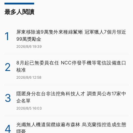
最多人閱讀
屏東移除逾9萬隻外來種綠鬣蜥 冠軍獵人7個月領近
1
99萬獎勵金
2026/8/6 19:39
8月起已無委員在任 NCC停發手機等電信設備進口
2
核准
2026/8/6 12:58
隱匿身分在台非法挖角科技人才 調查局公布17家中
3
企名單
2026/8/5 16:03
光纖無人機遺留纜線遍布森林 烏克蘭指控造成生態
4
隱憂