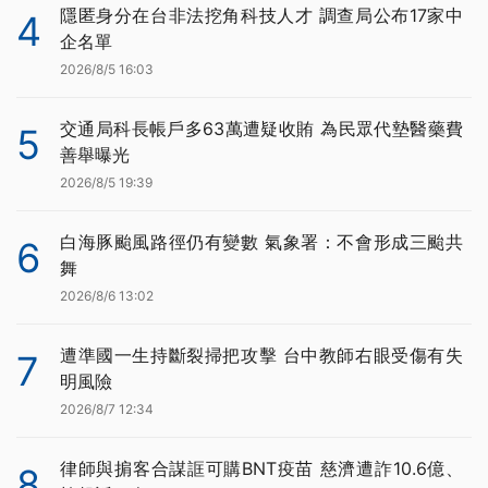
隱匿身分在台非法挖角科技人才 調查局公布17家中
4
企名單
2026/8/5 16:03
交通局科長帳戶多63萬遭疑收賄 為民眾代墊醫藥費
5
善舉曝光
2026/8/5 19:39
白海豚颱風路徑仍有變數 氣象署：不會形成三颱共
6
舞
2026/8/6 13:02
遭準國一生持斷裂掃把攻擊 台中教師右眼受傷有失
7
明風險
2026/8/7 12:34
律師與掮客合謀誆可購BNT疫苗 慈濟遭詐10.6億、
8