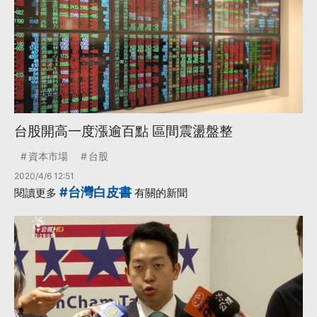
台股開高一度漲逾百點 區間震盪盤整
資本市場
台股
2020/4/6 12:51
#台灣白皮書
閱讀更多
有關的新聞