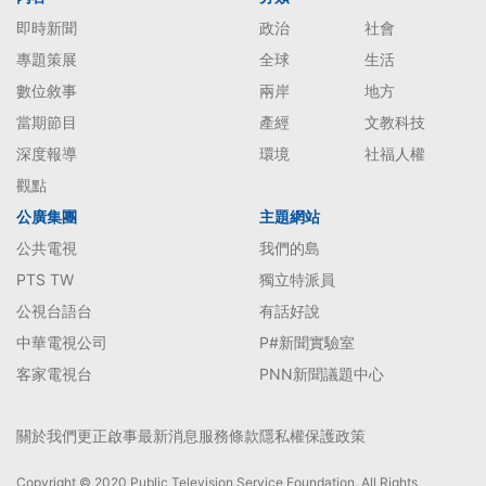
即時新聞
政治
社會
專題策展
全球
生活
數位敘事
兩岸
地方
當期節目
產經
文教科技
深度報導
環境
社福人權
觀點
公廣集團
主題網站
公共電視
我們的島
PTS TW
獨立特派員
公視台語台
有話好說
中華電視公司
P#新聞實驗室
客家電視台
PNN新聞議題中心
關於我們
更正啟事
最新消息
服務條款
隱私權保護政策
Copyright © 2020 Public Television Service Foundation. All Rights