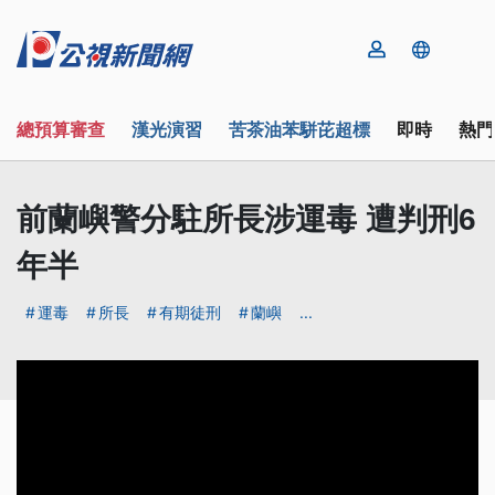
總預算審查
漢光演習
苦茶油苯駢芘超標
即時
熱門
前蘭嶼警分駐所長涉運毒 遭判刑6
年半
運毒
所長
有期徒刑
蘭嶼
...