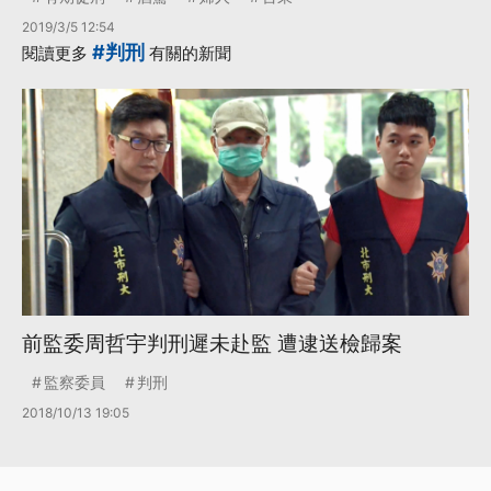
2019/3/5 12:54
#判刑
閱讀更多
有關的新聞
前監委周哲宇判刑遲未赴監 遭逮送檢歸案
監察委員
判刑
2018/10/13 19:05