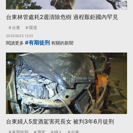
台東林管處耗2週清除危樹 過程艱鉅國內罕見
台東
環境
2020/9/23 12:51
#有期徒刑
閱讀更多
有關的新聞
台東婦人5度酒駕害死長女 被判3年6月徒刑
有期徒刑
酒駕
婦人
台東