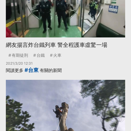
網友揚言炸台鐵列車 警全程護車虛驚一場
有期徒刑
台鐵
火車
2021/3/20 12:31
#台東
閱讀更多
有關的新聞