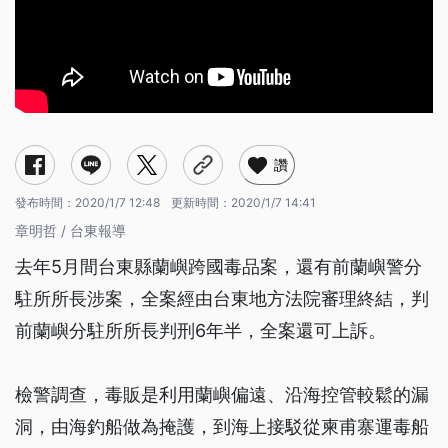
讚
發布時間：
2020/1/7 12:48
更新時間：
2020/1/7 14:41
章明哲 / 台東報導
去年5月間台東縣蘭嶼跨國毒品案，還有前蘭嶼警分
駐所所長涉案，全案經由台東地方法院審理終結，判
前蘭嶼分駐所所長判刑6年半，全案還可上訴。
檢警調查，毒販是利用蘭嶼偏遠、沿海控管較鬆的漏
洞，由海釣船做為掩護，到海上接駁從柬甫寨運毒船