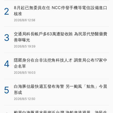
8月起已無委員在任 NCC停發手機等電信設備進口
2
核准
2026/8/6 12:58
交通局科長帳戶多63萬遭疑收賄 為民眾代墊醫藥費
3
善舉曝光
2026/8/5 19:39
隱匿身分在台非法挖角科技人才 調查局公布17家中
4
企名單
2026/8/5 16:03
白海豚估最快週五發布海警 另一颱風「鯨魚」今晨
5
形成
2026/8/5 12:50
颱風白海豚週末最接近台灣 漁船進港避風、漁民生