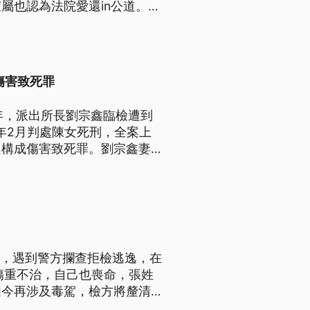
屬也認為法院愛還in公道。
傷害致死罪
）年，派出所長劉宗鑫臨檢遭到
年2月判處陳女死刑，全案上
只構成傷害致死罪。劉宗鑫妻子
問爸爸在哪？令人難過；老父親
車，遇到警方攔查拒檢逃逸，在
傷重不治，自己也喪命，張姓
如今再涉及毒駕，檢方將釐清案
同樣是毒駕案件，日前彰化埔鹽