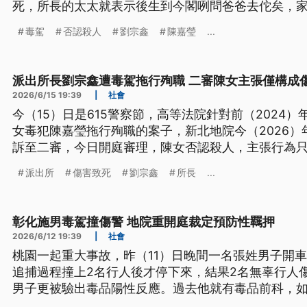
死，所長的太太就表示後生到今閣咧問爸爸去佗矣，家
（新聞標題、導言為台語文）
毒駕
否認殺人
劉宗鑫
陳嘉瑩
...
派出所長劉宗鑫遭毒駕拖行殉職 二審陳女主張僅構成
2026/6/15 19:39
|
社會
今（15）日是615警察節，高等法院針對前（2024
女毒犯陳嘉瑩拖行殉職的案子，新北地院今（2026）
訴至二審，今日開庭審理，陳女否認殺人，主張行為
也現身高院參與庭審，她傷心表示，孩子至今還一直
派出所
傷害致死
劉宗鑫
所長
...
則請審判長為他們伸冤。
彰化施男毒駕撞傷警 地院重開庭裁定預防性羈押
2026/6/12 19:39
|
社會
桃園一起重大事故，昨（11）日晚間一名張姓男子開
追捕過程撞上2名行人後才停下來，結果2名無辜行人
男子更被驗出毒品陽性反應。過去他就有毒品前科，
情，犯保協會也偕同律師，協助扣押被告財產。另外