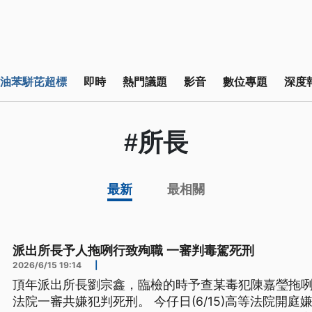
油苯駢芘超標
即時
熱門議題
影音
數位專題
深度
#所長
最新
最相關
派出所長予人拖咧行致殉職 一審判毒駕死刑
2026/6/15 19:14
|
頂年派出所長劉宗鑫，臨檢的時予查某毒犯陳嘉瑩拖
法院一審共嫌犯判死刑。 今仔日(6/15)高等法院開