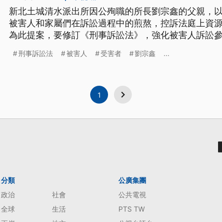
新北土城清水派出所因公殉職的所長劉宗鑫的父親，
被害人和家屬們在訴訟過程中的煎熬，控訴法庭上資
為此提案，要修訂《刑事訴訟法》，強化被害人訴訟
司法程序中的局外人。
刑事訴訟法
被害人
受害者
劉宗鑫
...
1
分類
公廣集團
政治
社會
公共電視
全球
生活
PTS TW