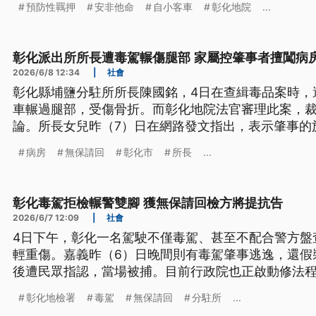
預防性羈押
安非他命
自小客車
彰化地院
...
分駐所的陳姓所長，遭施姓男子毒駕衝撞，原本施姓
化地院今（12）日重開羈押庭，最後裁准預防性羈押
彰化派出所所長遭毒駕輾傷腿部 家屬控肇事者擅闖病
2026/6/8 12:34
|
社會
彰化縣埔鹽分駐所所長陳國銘，4日在查緝毒品案時，
車輾過腿部，受傷骨折。而彰化地院法官審理此案，
論。所長女兒昨（7）日在網路發文指出，表示肇事的
拎兩盒水果直闖所長病房求諒解，讓全家感受極大壓
病房
無保請回
彰化市
所長
...
彰化毒駕拒檢輾警雙腳 獲無保請回檢方將提抗告
2026/6/7 12:09
|
社會
4日下午，彰化一名駕駛不僅毒駕、甚至不配合警方盤
輕重傷。嘉義昨（6）日晚間則有毒駕肇事逃逸，還假
後遭民眾指認，當場被捕。目前行政院也正啟動修法
駕行為。
彰化地檢署
毒駕
無保請回
分駐所
...