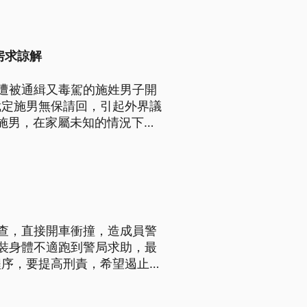
男子獲得法院裁定無保請回，彰
。
房求諒解
遭被通緝又毒駕的施姓男子開
裁定施男無保請回，引起外界議
施男，在家屬未知的情況下，
力。
查，直接開車衝撞，造成員警
裝身體不適跑到警局求助，最
程序，要提高刑責，希望遏止毒