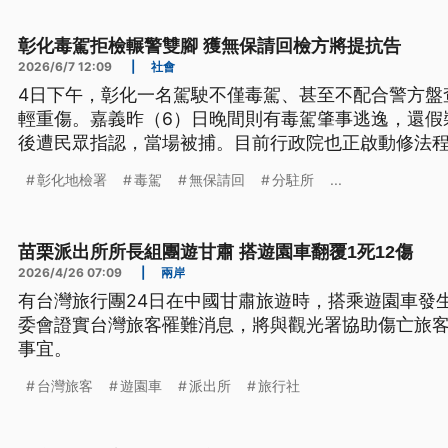
彰化毒駕拒檢輾警雙腳 獲無保請回檢方將提抗告
2026/6/7 12:09
|
社會
4日下午，彰化一名駕駛不僅毒駕、甚至不配合警方盤
輕重傷。嘉義昨（6）日晚間則有毒駕肇事逃逸，還假
後遭民眾指認，當場被捕。目前行政院也正啟動修法
駕行為。
彰化地檢署
毒駕
無保請回
分駐所
...
苗栗派出所所長組團遊甘肅 搭遊園車翻覆1死12傷
2026/4/26 07:09
|
兩岸
有台灣旅行團24日在中國甘肅旅遊時，搭乘遊園車發生
委會證實台灣旅客罹難消息，將與觀光署協助傷亡旅
事宜。
台灣旅客
遊園車
派出所
旅行社