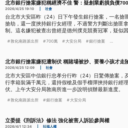
北市銀行搶案嫌犯稱經濟不佳 警：疑創業虧損負債70
2026/4/25 19:10
|
社會
台北市大安區昨（24）日下午發生銀行搶案，一名搶
搶劫，還一度挾持銀行女經理，不過警方判斷出搶匪
制。這名嫌犯被查出曾經是德州撲克競賽冠軍，疑似
今日被依強盜等罪嫌移送法辦。
敦化南路派出所
700萬
大安分局
銀行搶案
...
北市銀行搶案嫌犯遭制伏 稱賭場被抄、要養小孩才走
2026/4/25 12:09
|
社會
北市大安區中信銀行忠孝分行昨（24）日驚傳搶案，
行李箱裝滿千萬元，還持假槍及假手榴彈挾持銀行經
伏。上午大安分局敦南所進一步說明偵辦最新進度。
敦化南路派出所
銀行搶案
大安分局
立委提《刑訴法》修法 強化被害人訴訟參與權
2026/4/1 12:34
|
社福人權