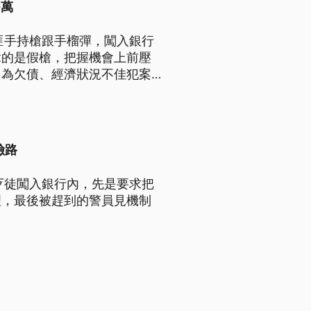
0萬
匪手持槍跟手榴彈，闖入銀行
拿的是假槍，把握機會上前壓
因為欠債、經濟狀況不佳犯案，
險路
歹徒闖入銀行內，先是要求把
理，最後被趕到的警員見機制