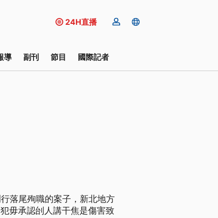
24H直播
報導
副刊
節目
國際記者
咧行落尾殉職的案子，新北地方
庭嫌犯毋承認刣人講干焦是傷害致