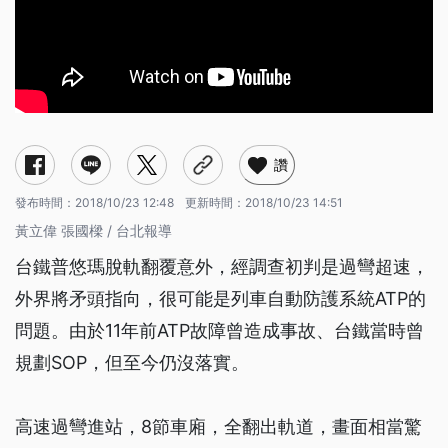
讚
發布時間：
2018/10/23 12:48
更新時間：
2018/10/23 14:51
黃立偉 張國樑 / 台北報導
台鐵普悠瑪脫軌翻覆意外，經調查初判是過彎超速，
外界將矛頭指向，很可能是列車自動防護系統ATP的
問題。由於11年前ATP故障曾造成事故、台鐵當時曾
規劃SOP，但至今仍沒落實。
高速過彎進站，8節車廂，全翻出軌道，畫面相當驚