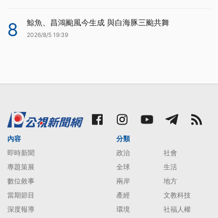
鯨魚、昌鴻颱風今生成 與白海豚三颱共舞
8
2026/8/5 19:39
內容
分類
即時新聞
政治
社會
專題策展
全球
生活
數位敘事
兩岸
地方
當期節目
產經
文教科技
深度報導
環境
社福人權