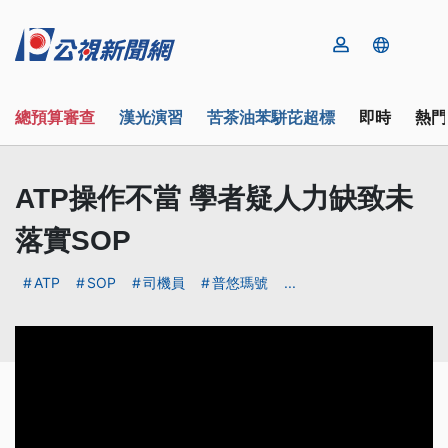
總預算審查
漢光演習
苦茶油苯駢芘超標
即時
熱門
ATP操作不當 學者疑人力缺致未
落實SOP
ATP
SOP
司機員
普悠瑪號
...