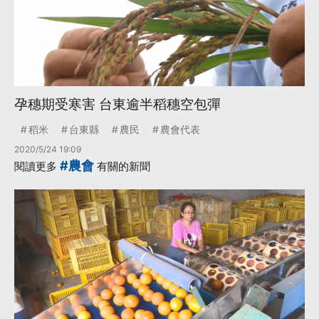
孕穗期受寒害 台東逾半稻穗空包彈
稻米
台東縣
農民
農會代表
2020/5/24 19:09
#農會
閱讀更多
有關的新聞