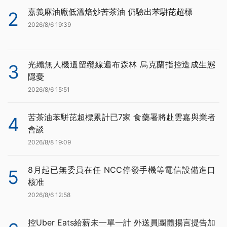
嘉義麻油廠低溫焙炒苦茶油 仍驗出苯駢芘超標
2
2026/8/6 19:39
光纖無人機遺留纜線遍布森林 烏克蘭指控造成生態
3
隱憂
2026/8/6 15:51
苦茶油苯駢芘超標累計已7家 食藥署將赴雲嘉與業者
4
會談
2026/8/8 19:09
8月起已無委員在任 NCC停發手機等電信設備進口
5
核准
2026/8/6 12:58
控Uber Eats給薪未一單一計 外送員團體揚言提告加