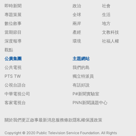
即時新聞
政治
社會
專題策展
全球
生活
數位敘事
兩岸
地方
當期節目
產經
文教科技
深度報導
環境
社福人權
觀點
公廣集團
主題網站
公共電視
我們的島
PTS TW
獨立特派員
公視台語台
有話好說
中華電視公司
P#新聞實驗室
客家電視台
PNN新聞議題中心
關於我們
更正啟事
最新消息
服務條款
隱私權保護政策
Copyright © 2020 Public Television Service Foundation. All Rights