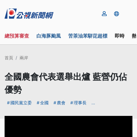
總預算審查
白海豚颱風
苦茶油苯駢芘超標
即時
熱
首頁
兩岸
全國農會代表選舉出爐 藍營仍佔
優勢
國民黨立委
全國
農會
理事長
...