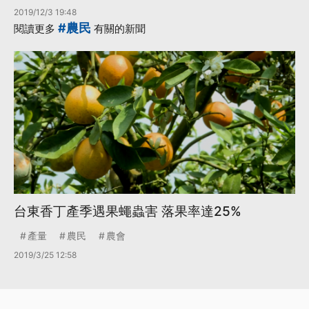
2019/12/3 19:48
#農民
閱讀更多
有關的新聞
台東香丁產季遇果蠅蟲害 落果率達25%
產量
農民
農會
2019/3/25 12:58