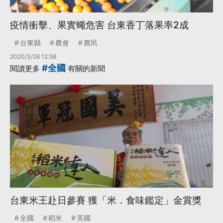
疫情衝擊、果實蠅危害 台東香丁落果率2成
台東縣
農會
農民
2020/3/26 12:58
#全國
閱讀更多
有關的新聞
台東米王赴日參賽 獲「米．食味鑑定」金賞獎
全國
稻米
美國