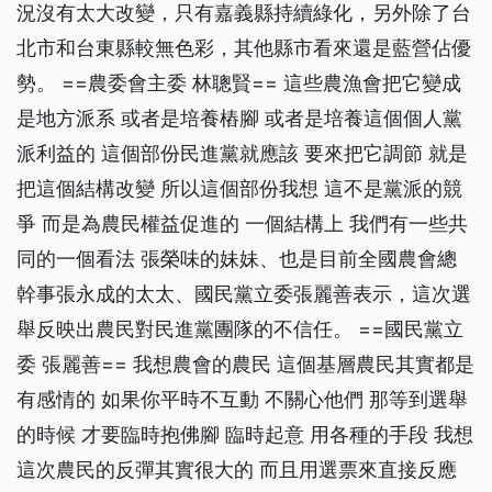
況沒有太大改變，只有嘉義縣持續綠化，另外除了台
北市和台東縣較無色彩，其他縣市看來還是藍營佔優
勢。 ==農委會主委 林聰賢== 這些農漁會把它變成
是地方派系 或者是培養樁腳 或者是培養這個個人黨
派利益的 這個部份民進黨就應該 要來把它調節 就是
把這個結構改變 所以這個部份我想 這不是黨派的競
爭 而是為農民權益促進的 一個結構上 我們有一些共
同的一個看法 張榮味的妹妹、也是目前全國農會總
幹事張永成的太太、國民黨立委張麗善表示，這次選
舉反映出農民對民進黨團隊的不信任。 ==國民黨立
委 張麗善== 我想農會的農民 這個基層農民其實都是
有感情的 如果你平時不互動 不關心他們 那等到選舉
的時候 才要臨時抱佛腳 臨時起意 用各種的手段 我想
這次農民的反彈其實很大的 而且用選票來直接反應