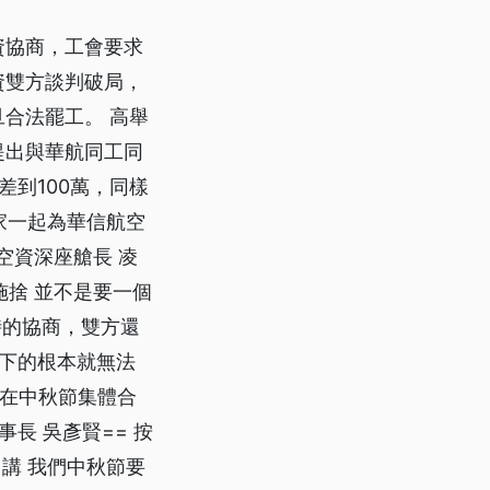
資協商，工會要求
資雙方談判破局，
合法罷工。 高舉
提出與華航同工同
到100萬，同樣
大家一起為華信航空
空資深座艙長 凌
施捨 並不是要一個
時的協商，雙方還
下的根本就無法
將在中秋節集體合
長 吳彥賢== 按
講 我們中秋節要