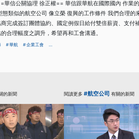
==華信公關協理 徐正權== 華信跟華航在國際國內 作業
型態類似的航空公司 像立榮 復興的工作條件 我們合理的
協商完成簽訂團體協約、國定例假日給付雙倍薪資、支付
貼的合理幅度之調升，希望再和工會溝通。
節
華航
企業工會
...
#航空公司
關的新聞
閱讀更多
有關的新聞