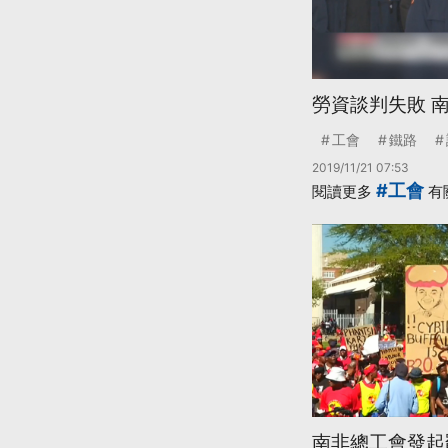
勞資談判失敗 
工會
鐵路
2019/11/21 07:53
#工會
閱讀更多
有
南非總工會發起