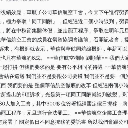
發後續效應，華航子公司華信航空工會，今天下午進行勞
遇，極力爭取「同工同酬」，但經過近二個小時談判，勞
定，將在中秋節集體休假，並走罷工程序，爭取在明年元旦
批華信航空工會的成員在勞資協調會議前，召開記者會，
訴求，有機師就表示，華信與華航同航線機師，年薪可以差
也只有華航的6成。 ==華信航空機師 劉順華== 我們
一起打拚 但我們要求的是 要有公平相同的待遇 ==華信航
們會站在這邊 我們並不是要跟公司要錢 我們並不是要一個
西 我們要的是 整個華信航空徹底的改革 但經過兩個小
會所提出的6項訴求，光是第一項同工同酬就談判破裂，剩
80人加入工會，其中300多位簽署拒絕國定假日挪移，
罷工程序，元旦進行合法罷工。 ==華信航空企業工會理事
有簽署了 國定假日不同意挪移的委託書 所以我們會跟公司