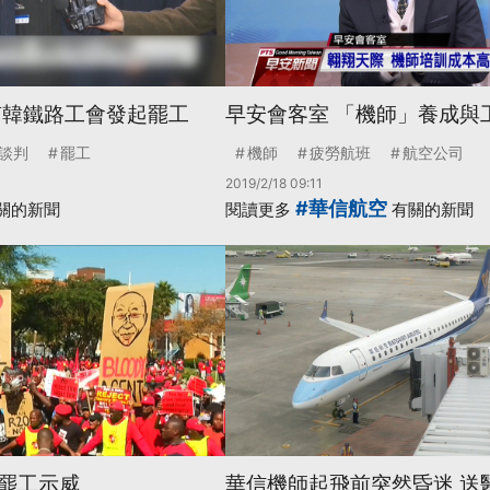
南韓鐵路工會發起罷工
早安會客室 「機師」養成與
談判
罷工
機師
疲勞航班
航空公司
2019/2/18 09:11
#華信航空
關的新聞
閱讀更多
有關的新聞
罷工示威
華信機師起飛前突然昏迷 送