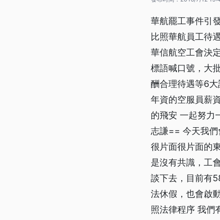
華航罷工事件引
比照華航員工待
華信航空工會決
標語喊口號，大
酬合理待遇等6大
年資的空服員薪資
的飛安 一起努力
志謙== 今天我
很片面很片面的東
是沒有共識，工
談下去，目前有5
法休假，也會啟動
照法律程序 我們