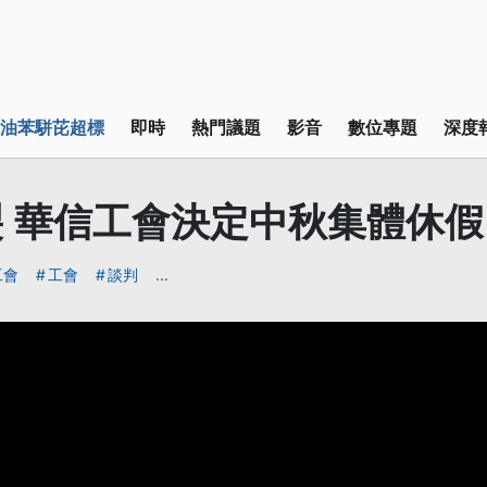
油苯駢芘超標
即時
熱門議題
影音
數位專題
深度
 華信工會決定中秋集體休假
工會
工會
談判
...