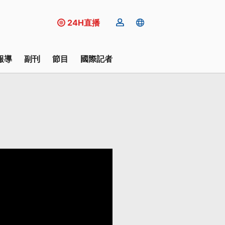
24H直播
報導
副刊
節目
國際記者