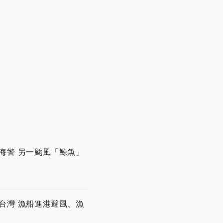
海警 另一颱風「鯨魚」
台灣 漁船進港避風、漁