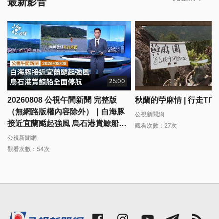
最新影音
25:00
20260808 公視午間新聞 完整版
秋蘭的苧麻情 | 行走TIT
（無網路版權內容除外）｜白海豚
公視新聞網
接近宜蘭颳起強風 烏石港賞鯨船全
觀看次數：27次
面停航
公視新聞網
觀看次數：54次