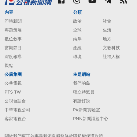
內容
分類
即時新聞
政治
社會
專題策展
全球
生活
數位敘事
兩岸
地方
當期節目
產經
文教科技
深度報導
環境
社福人權
觀點
公廣集團
主題網站
公共電視
我們的島
PTS TW
獨立特派員
公視台語台
有話好說
中華電視公司
P#新聞實驗室
客家電視台
PNN新聞議題中心
關於我們
更正啟事
最新消息
服務條款
隱私權保護政策