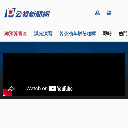
總預算審查
漢光演習
苦茶油苯駢芘超標
即時
熱門