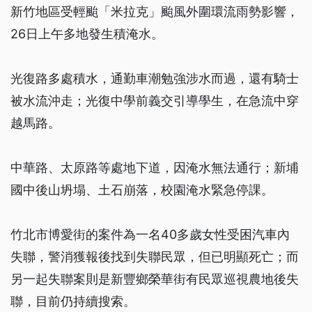
新竹地區受輕颱「米拉克」颱風外圍環流雨勢影響，
26日上午多地發生積淹水。
光復路多處積水，通勤車潮勉強涉水而過，還有騎士
被水流沖走；光復中學前義交引導學生，在急流中穿
越馬路。
中華路、太原路等處地下道，因淹水無法通行；新埔
國中後山坍塌、土石崩落，校園淹水緊急停課。
竹北市博愛街的案件為一名40多歲女性受困汽車內
失聯，警消獲報後找到失聯民眾，但已明顯死亡；而
另一起失聯案則是新豐鄉榮華街有民眾巡視農地後失
聯，目前仍持續搜索。