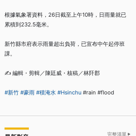
根據氣象署資料，26日截至上午10時，日雨量就已
累積到232.5毫米。
新竹縣市府表示雨量超出負荷，已宣布中午起停班
課。
✍️ 編輯・剪輯／陳廷威・核稿／林阡郡
#新竹
#豪雨
#積淹水
#Hsinchu
#rain #flood
完整清單