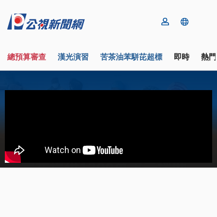
總預算審查
漢光演習
苦茶油苯駢芘超標
即時
熱門