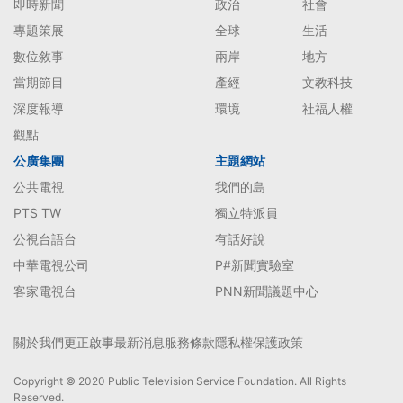
即時新聞
政治
社會
專題策展
全球
生活
數位敘事
兩岸
地方
當期節目
產經
文教科技
深度報導
環境
社福人權
觀點
公廣集團
主題網站
公共電視
我們的島
PTS TW
獨立特派員
公視台語台
有話好說
中華電視公司
P#新聞實驗室
客家電視台
PNN新聞議題中心
關於我們
更正啟事
最新消息
服務條款
隱私權保護政策
Copyright © 2020 Public Television Service Foundation. All Rights
Reserved.