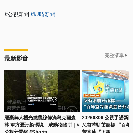
#公視新聞
#即時新聞
完整清單
最新影音
廢棄無人機光纖纜線佈滿烏克蘭森
20260806 公視手語新
林 軍方憂汙染環境、成動物陷阱｜#
又有苯駢芘超標 〝百年
公視新聞網 #Shorts
苦茶油〞下架