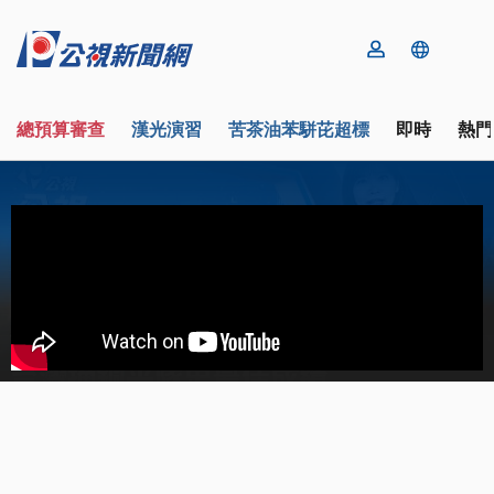
總預算審查
漢光演習
苦茶油苯駢芘超標
即時
熱門