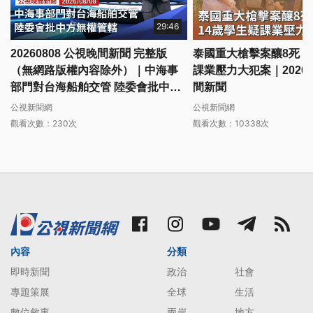
29:46
20260808 公視晚間新聞 完整版
泰國重大槍擊案釀8死 1
（無網路版權內容除外）｜中海事
課業壓力大犯案｜20260
部門對台海船舶交管 陸委會批中方
間新聞
無權管轄
公視新聞網
公視新聞網
觀看次數：230次
觀看次數：10338次
內容
分類
即時新聞
政治
社會
專題策展
全球
生活
數位敘事
兩岸
地方