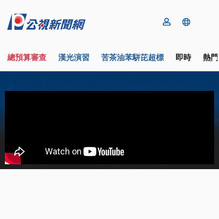
總預算審查
漢光演習
苦茶油苯駢芘超標
即時
熱門