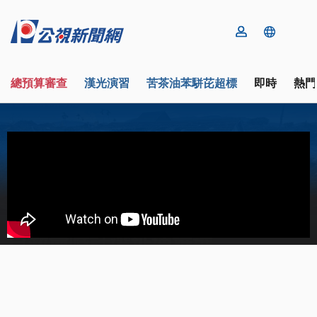
總預算審查
漢光演習
苦茶油苯駢芘超標
即時
熱門