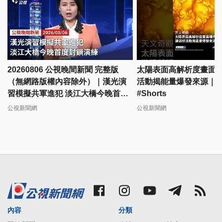
20260806 公視晚間新聞 完整版
太陽表面高解析度畫面曝
（無網路版權內容除外）｜漢光演
活動揭能量爆發來源｜#
習模擬共軍進犯 淡江大橋今晚首度
#Shorts
封鎖演練
公視新聞網
公視新聞網
內容
分類