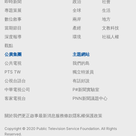
即時新聞
政治
社會
專題策展
全球
生活
數位敘事
兩岸
地方
當期節目
產經
文教科技
深度報導
環境
社福人權
觀點
公廣集團
主題網站
公共電視
我們的島
PTS TW
獨立特派員
公視台語台
有話好說
中華電視公司
P#新聞實驗室
客家電視台
PNN新聞議題中心
關於我們
更正啟事
最新消息
服務條款
隱私權保護政策
Copyright © 2020 Public Television Service Foundation. All Rights
Reserved.