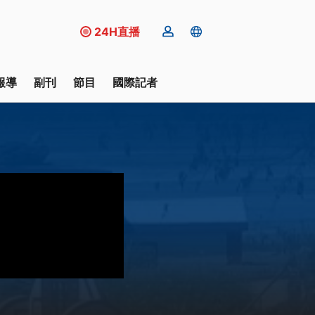
24H直播
報導
副刊
節目
國際記者