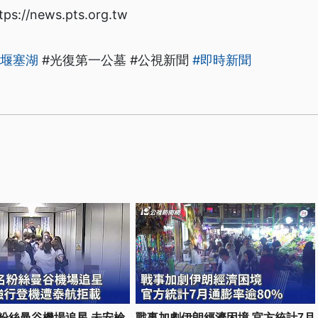
/news.pts.org.tw
#堰塞湖
#光復第一公墓 #公視新聞
#即時新聞
名粉絲曼谷機場追星 未安檢
戰事加劇伊朗經濟困境 官方統計7月