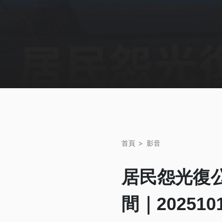
首頁
影音
居民怨光復
間｜20251