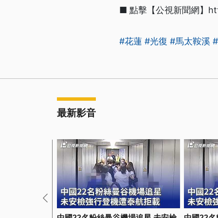
■ 點擊【公視新聞網】https:/
#花蓮
#光復
#馬太鞍溪
最新影音
中國22名粉絲曼谷機場追星 未安檢
中國22