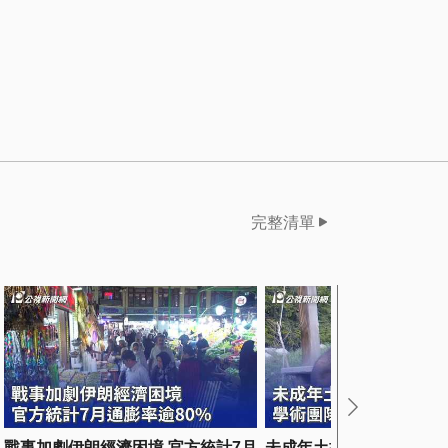
完整清單
戰事加劇伊朗經濟困境 官方統計7月
未成年土撥鼠登成人平台 