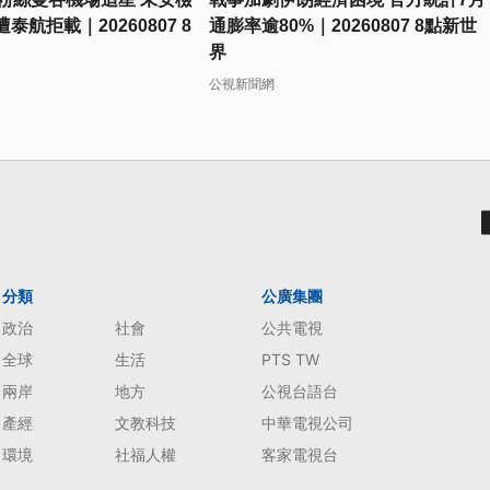
泰航拒載｜20260807 8
通膨率逾80%｜20260807 8點新世
界
公視新聞網
分類
公廣集團
政治
社會
公共電視
全球
生活
PTS TW
兩岸
地方
公視台語台
產經
文教科技
中華電視公司
環境
社福人權
客家電視台