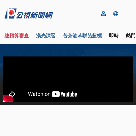
總預算審查
漢光演習
苦茶油苯駢芘超標
即時
熱門