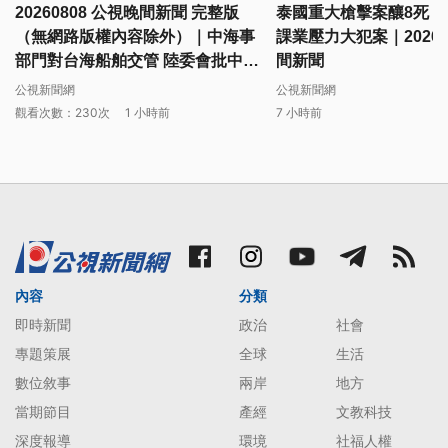
20260808 公視晚間新聞 完整版
泰國重大槍擊案釀8死 1
（無網路版權內容除外）｜中海事
課業壓力大犯案｜20260
部門對台海船舶交管 陸委會批中方
間新聞
無權管轄
公視新聞網
公視新聞網
觀看次數：230次
1 小時前
7 小時前
內容
分類
即時新聞
政治
社會
專題策展
全球
生活
數位敘事
兩岸
地方
當期節目
產經
文教科技
深度報導
環境
社福人權