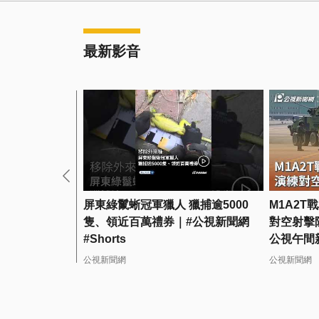
最新影音
屏東綠鬣蜥冠軍獵人 獵捕逾5000
M1A2T
隻、領近百萬禮券｜#公視新聞網
對空射擊阻
#Shorts
公視午間
公視新聞網
公視新聞網