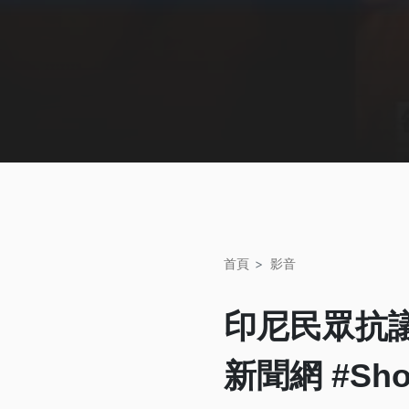
首頁
影音
印尼民眾抗議
新聞網 #Sho