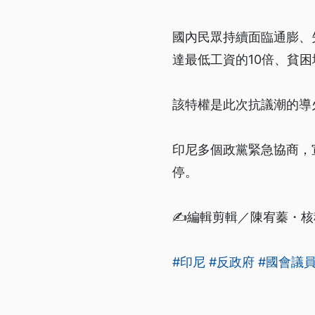
國內民眾持續面臨通膨、
達最低工資的10倍、貧困
該特權是此次抗議潮的導
印尼多個政黨緊急協商，
停。
✍️編輯剪輯／陳宥蓁・
#印尼
#反政府
#國會議