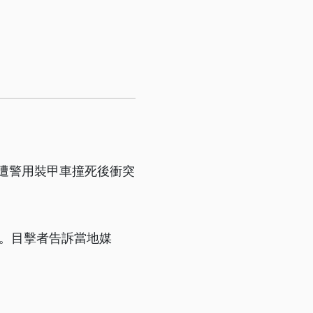
士遭警用裝甲車撞死後衝突
突。目擊者告訴當地媒