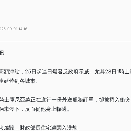
025-09-01 14:16
肥
高額津貼，25日起連日爆發反政府示威。尤其28日1騎
達延燒到各城市。
的騎士庫尼亞萬正在進行一份外送服務訂單，卻被捲入衝
輛未停下，反而從他身上輾過。
火燒毀，財政部長住宅遭闖入洗劫。