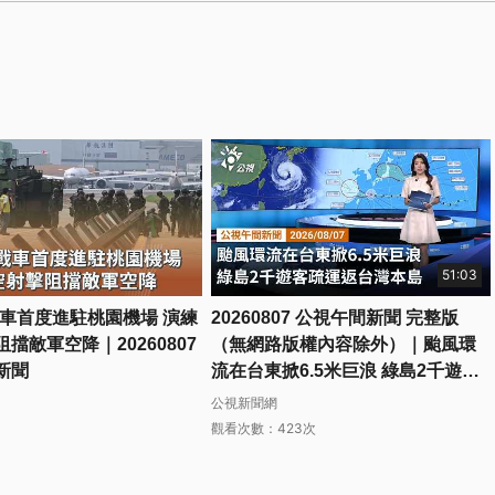
51:03
戰車首度進駐桃園機場 演練
20260807 公視午間新聞 完整版
擋敵軍空降｜20260807
（無網路版權內容除外）｜颱風環
新聞
流在台東掀6.5米巨浪 綠島2千遊客
疏運返台灣本島
公視新聞網
觀看次數：423次