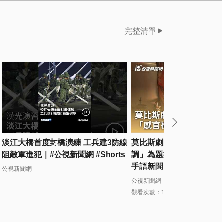
完整清單
淡江大橋首度封橋演練 工兵建3防線
莫比斯劇團推共融劇場 「
阻敵軍進犯｜#公視新聞網 #Shorts
調」為題推兩作品｜20260
手語新聞
公視新聞網
公視新聞網
觀看次數：12次