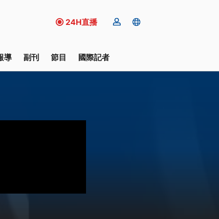
24H直播
報導
副刊
節目
國際記者