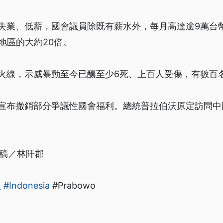
失業、低薪，國會議員除既有薪水外，每月高達逾9萬台
地區的大約20倍。
火線，示威暴動至今已釀至少6死、上百人受傷，有數百
宣布撤銷部分爭議性國會福利。總統普拉伯沃原定訪問中
核稿／林阡郡
員
#Indonesia
#Prabowo