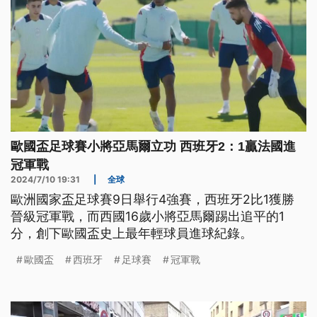
歐國盃足球賽小將亞馬爾立功 西班牙2：1贏法國進
冠軍戰
2024/7/10 19:31
|
全球
歐洲國家盃足球賽9日舉行4強賽，西班牙2比1獲勝
晉級冠軍戰，而西國16歲小將亞馬爾踢出追平的1
分，創下歐國盃史上最年輕球員進球紀錄。
歐國盃
西班牙
足球賽
冠軍戰