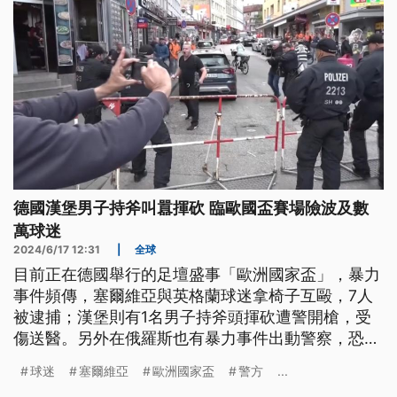
德國漢堡男子持斧叫囂揮砍 臨歐國盃賽場險波及數
萬球迷
2024/6/17 12:31
|
全球
目前正在德國舉行的足壇盛事「歐洲國家盃」，暴力
事件頻傳，塞爾維亞與英格蘭球迷拿椅子互毆，7人
被逮捕；漢堡則有1名男子持斧頭揮砍遭警開槍，受
傷送醫。另外在俄羅斯也有暴力事件出動警察，恐怖
組織伊斯蘭國成員囚犯在獄中劫持2名工作人員當作
球迷
塞爾維亞
歐洲國家盃
警方
...
人質，囚犯最終遭安全部隊擊斃。