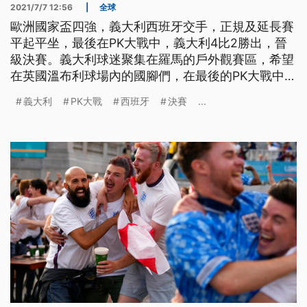
2021/7/7 12:56
|
全球
歐洲國家盃四強，義大利西班牙交手，正規及延長賽
平起平坐，最後在PK大戰中，義大利4比2勝出，晉
級決賽。義大利球迷聚集在羅馬的戶外觀賽區，希望
在英國溫布利球場內的國腳們，在最後的PK大戰中別
漏氣，對手可是2008年2012年封王的西班牙，兩隊
義大利
PK大戰
西班牙
決賽
...
前三球依然沒有分出高下，第4球，義大利成功中
網，西班牙球員莫拉塔沒進，最後一球義大利喬吉尼
諾把球穩穩踢進，也等於告訴西班牙不用再出腳了，
義大利PK四比二勝出，晉