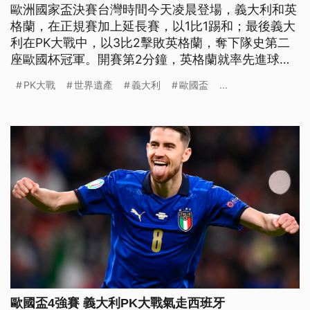
歐洲國家盃決賽台灣時間今天凌晨登場，義大利和英
格蘭，在正規賽加上延長賽，以1比1踢和；最後義大
利在PK大戰中，以3比2擊敗英格蘭，奪下隊史第二
座歐國杯冠軍。開賽第2分鐘，英格蘭就率先進球，
不過義大利在第67分鐘，也靠著頭錘破門，將戰局扳
PK大戰
世界遺產
義大利
歐國盃
...
平；接下來兩隊都沒能在攻破對手球門，以1比1平
手，要在PK大戰中決勝。結果最後義大利以3比2，
在PK大戰中勝出，繼1968年後，再度捧起歐國盃獎
盃，這也是義大利隊史
歐國盃4強賽 義大利PK大戰氣走西班牙