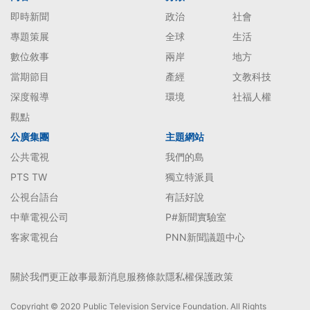
即時新聞
政治
社會
專題策展
全球
生活
數位敘事
兩岸
地方
當期節目
產經
文教科技
深度報導
環境
社福人權
觀點
公廣集團
主題網站
公共電視
我們的島
PTS TW
獨立特派員
公視台語台
有話好說
中華電視公司
P#新聞實驗室
客家電視台
PNN新聞議題中心
關於我們
更正啟事
最新消息
服務條款
隱私權保護政策
Copyright © 2020 Public Television Service Foundation. All Rights