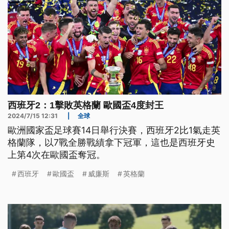
西班牙2：1擊敗英格蘭 歐國盃4度封王
2024/7/15 12:31
|
全球
歐洲國家盃足球賽14日舉行決賽，西班牙2比1氣走英
格蘭隊，以7戰全勝戰績拿下冠軍，這也是西班牙史
上第4次在歐國盃奪冠。
西班牙
歐國盃
威廉斯
英格蘭