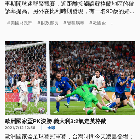
事期間球迷群聚觀賽，近距離接觸讓蘇格蘭地區的確
診率提高。另外在比利時則發現，有一名90歲的婦人
同時染上兩種變種病毒，在短短的五天內快速死亡。
美國財政部
財政部長
變種病毒
歐國盃
...
歐洲國家盃PK決勝 義大利3:2氣走英格蘭
2021/7/12 12:56
|
全球
歐洲國家盃足球賽冠軍賽，台灣時間今天凌晨登場；