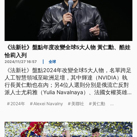
《法新社》盤點年度改變全球5大人物 黃仁勳、酷娃
恰莉入列
2024/11/27 16:57
|
全球
《法新社》盤點2024年改變全球5大人物，名單跨足
人工智慧領域至歐洲足壇，其中輝達（NVIDIA）執
行長黃仁勳也在內；另4位人選則分別是俄流亡反對
派人士尤莉雅（Yulia Navalnaya）、法國女權英雄
吉賽爾（Gisele Pelicot）、西班牙足球金童亞馬爾
2024年
Alexei Navalny
美聯社
黃仁勳
...
（Lamine Yamal）、英國歌手酷娃恰莉（Charli
XCX）。