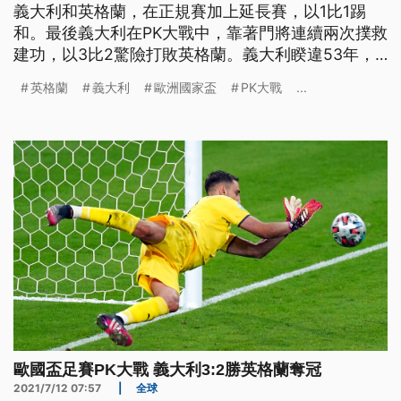
義大利和英格蘭，在正規賽加上延長賽，以1比1踢
和。最後義大利在PK大戰中，靠著門將連續兩次撲救
建功，以3比2驚險打敗英格蘭。義大利睽違53年，
再度捧起隊史第二座歐國盃冠軍金盃。
英格蘭
義大利
歐洲國家盃
PK大戰
...
歐國盃足賽PK大戰 義大利3:2勝英格蘭奪冠
2021/7/12 07:57
|
全球