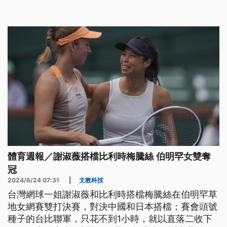
1年後視報告結果來決定。
體育週報／謝淑薇搭檔比利時梅騰絲 伯明罕女雙奪
冠
2024/6/24 07:31
|
文教科技
台灣網球一姐謝淑薇和比利時搭檔梅騰絲在伯明罕草
地女網賽雙打決賽，對決中國和日本搭檔；賽會頭號
種子的台比聯軍，只花不到1小時，就以直落二收下