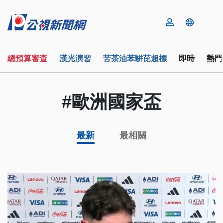
總預算審查
漢光演習
苦茶油苯駢芘超標
即時
熱門
#歐洲國家盃
最新
最相關