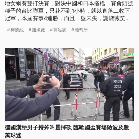
地女網賽雙打決賽，對決中國和日本搭檔；賽會頭號
種子的台比聯軍，只花不到1小時，就以直落二收下
冠軍，本屆賽事4連勝，而且一盤未失，謝淑薇笑納
今年第三冠。來看我們為您整理的體育週報。
梅騰絲
謝淑薇
郭泓志
葡萄牙
...
德國漢堡男子持斧叫囂揮砍 臨歐國盃賽場險波及數
萬球迷