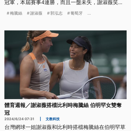
冠軍，本屆賽事4連勝，而且一盤未失，謝淑薇笑納
今年第三冠。來看我們為您整理的體育週報。
梅騰絲
謝淑薇
郭泓志
葡萄牙
...
體育週報／謝淑薇搭檔比利時梅騰絲 伯明罕女雙奪
冠
2024/6/24 07:31
|
文教科技
台灣網球一姐謝淑薇和比利時搭檔梅騰絲在伯明罕草