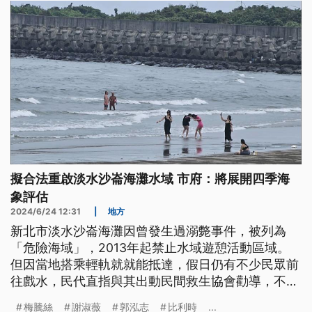
擬合法重啟淡水沙崙海灘水域 市府：將展開四季海
象評估
2024/6/24 12:31
|
地方
新北市淡水沙崙海灘因曾發生過溺斃事件，被列為
「危險海域」，2013年起禁止水域遊憩活動區域。
但因當地搭乘輕軌就就能抵達，假日仍有不少民眾前
往戲水，民代直指與其出動民間救生協會勸導，不如
合法重啟，新北市政府回應，將啟動四季海象評估，
梅騰絲
謝淑薇
郭泓志
比利時
...