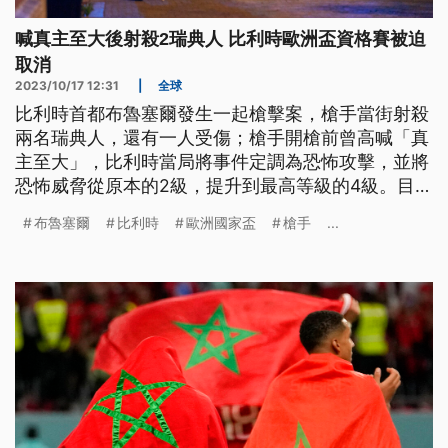
喊真主至大後射殺2瑞典人 比利時歐洲盃資格賽被迫
取消
2023/10/17 12:31
|
全球
比利時首都布魯塞爾發生一起槍擊案，槍手當街射殺
兩名瑞典人，還有一人受傷；槍手開槍前曾高喊「真
主至大」，比利時當局將事件定調為恐怖攻擊，並將
恐怖威脅從原本的2級，提升到最高等級的4級。目前
槍手還在逃，當地正在舉行的歐洲國家盃足球資格賽
布魯塞爾
比利時
歐洲國家盃
槍手
...
也因此取消。