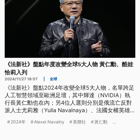
《法新社》盤點年度改變全球5大人物 黃仁勳、酷娃
恰莉入列
2024/11/27 16:57
|
全球
《法新社》盤點2024年改變全球5大人物，名單跨足
人工智慧領域至歐洲足壇，其中輝達（NVIDIA）執
行長黃仁勳也在內；另4位人選則分別是俄流亡反對
派人士尤莉雅（Yulia Navalnaya）、法國女權英雄
吉賽爾（Gisele Pelicot）、西班牙足球金童亞馬爾
2024年
Alexei Navalny
美聯社
黃仁勳
...
（Lamine Yamal）、英國歌手酷娃恰莉（Charli
XCX）。