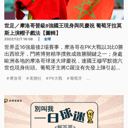
世足／摩洛哥晉級8強國王現身與民慶祝 葡萄牙拉莫
斯上演帽子戲法【圖輯】
2022/12/7 16:08
|
全球
世界盃16強最後2場賽事，摩洛哥在PK大戰以3比0勝
出西班牙，門將博努精準撲救成致勝關鍵之一；身處
歐洲各地的摩洛哥球迷大肆慶祝，連國王穆罕默德六
世也現身街頭。葡萄牙主將C羅沒有先發上陣引起熱
議，拉莫斯上演帽子戲法成本屆首位單場獨進3分的
摩洛哥
美聯社
PK大戰
葡萄牙
...
球員，最終球隊以6比1擊退瑞士。