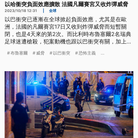
以哈衝突負面效應擴散 法國凡爾賽宮又收炸彈威脅
2023/10/18 12:31
|
全球
以巴衝突已逐漸在全球掀起負面效應，尤其是在歐
洲，法國的凡爾賽宮17日又收到炸彈威脅而短暫關
閉，也是4天來的第2次。而比利時布魯塞爾2名瑞典
足球迷遭槍殺，犯案動機也跟以巴衝突有關，加上瑞
典之前批准焚燒古蘭經的活動，更早已點燃穆斯林的
布魯塞爾
威脅
以巴衝突
恐怖主義
...
怒火。