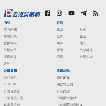
內容
分類
即時新聞
政治
社會
專題策展
全球
生活
數位敘事
兩岸
地方
當期節目
產經
文教科技
深度報導
環境
社福人權
觀點
公廣集團
主題網站
公共電視
我們的島
PTS TW
獨立特派員
公視台語台
有話好說
中華電視公司
P#新聞實驗室
客家電視台
PNN新聞議題中心