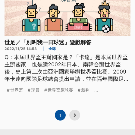
世足／「別叫我一日球迷」遊戲解答
2022/11/25 14:53
|
全球
Q：本屆世界盃主辦國家是？「卡達」是本屆世界盃
主辦國家，也是繼2002年日本、南韓合辦世界盃
後，史上第二次由亞洲國家舉辦世界盃比賽。2009
年卡達向國際足球總會提出申請，並在隔年國際足總
執委會會議上，擊敗美國、日本、澳洲等國家，搶下
世界盃
球員
世界盃足球賽
裁判
...
2022年世界盃主辦權。（圖／美聯社）Q： 請問圖
片中的球員國籍是？C.羅納度（Cristiano Ronaldo）
出生於葡萄牙馬德拉（Madeira），是當地著名足球
1