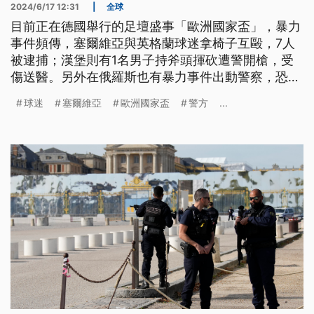
2024/6/17 12:31
|
全球
目前正在德國舉行的足壇盛事「歐洲國家盃」，暴力
事件頻傳，塞爾維亞與英格蘭球迷拿椅子互毆，7人
被逮捕；漢堡則有1名男子持斧頭揮砍遭警開槍，受
傷送醫。另外在俄羅斯也有暴力事件出動警察，恐怖
組織伊斯蘭國成員囚犯在獄中劫持2名工作人員當作
球迷
塞爾維亞
歐洲國家盃
警方
...
人質，囚犯最終遭安全部隊擊斃。