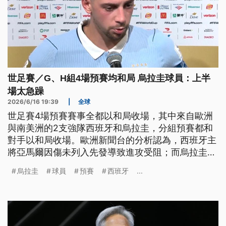
世足賽／G、H組4場預賽均和局 烏拉圭球員：上半
場太急躁
2026/6/16 19:39
|
全球
世足賽4場預賽賽事全都以和局收場，其中來自歐洲
與南美洲的2支強隊西班牙和烏拉圭，分組預賽都和
對手以和局收場。歐洲新聞台的分析認為，西班牙主
將亞馬爾因傷未列入先發導致進攻受阻；而烏拉圭球
員則坦承上半場過於急躁，是未能獲勝的主因。
烏拉圭
球員
預賽
西班牙
...