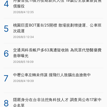
丹麥首批11個月役期新兵入伍 19歲公主放棄薪資無
4
償服役
2026/8/4 12:35
桃園巨蛋BOT案8/25開標 散場規劃增捷運、公車班
5
次疏運
2026/8/3 12:34
交通局科長帳戶多63萬遭疑收賄 為民眾代墊醫藥費
6
善舉曝光
2026/8/5 19:39
中壢公車左轉未停讓 撞飛行人致腦出血搶救中
7
2026/8/4 19:39
隱匿身分在台非法挖角科技人才 調查局公布17家中
8
企名單