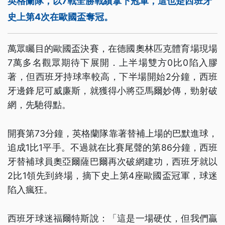
英格蘭隊，以7戰全勝戰績拿下冠軍，這也是西班牙
史上第4次在歐國盃奪冠。
萬眾矚目的歐國盃決賽，在德國奧林匹克體育場現場
7萬多名觀眾期待下展開．上半場雙方0比0陷入膠
著，但西班牙持球率較高，下半場開始2分鐘，西班
牙邊鋒尼可威廉斯，就獲得小將亞馬爾妙傳，勁射破
網，先馳得點。
開賽第73分鐘，英格蘭隊靠著替補上場的巴默進球，
追成1比1平手。不過就在比賽尾聲的第86分鐘，西班
牙替補球員奧亞爾薩巴爾再次破網建功，西班牙就以
2比1領先到終場，摘下史上第4座歐國盃冠軍，球迷
陷入瘋狂。
西班牙球迷福爾特斯說：「這是一場硬仗，但我們贏