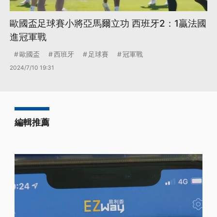
歐國盃足球賽小將亞馬爾立功 西班牙2：1贏法國
進冠軍戰
歐國盃
西班牙
足球賽
冠軍戰
2024/7/10 19:31
編輯推薦