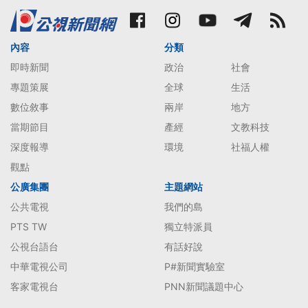
內容
分類
即時新聞
政治
社會
專題策展
全球
生活
數位敘事
兩岸
地方
當期節目
產經
文教科技
深度報導
環境
社福人權
觀點
公廣集團
主題網站
公共電視
我們的島
PTS TW
獨立特派員
公視台語台
有話好說
中華電視公司
P#新聞實驗室
客家電視台
PNN新聞議題中心