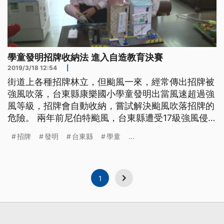
學童發明招牌收納法 進入自造教育決賽
2019/3/18 12:54
|
街道上各種招牌林立，但颱風一來，經常傳出招牌被
強風吹落，台東縣康樂國小學童發明出當風速超過強
風等級，招牌會自動收納，嘗試解決颱風吹落招牌的
危險。 兩年前尼伯特颱風，台東縣遭受17級強風侵
襲，市區街道上大大小小的招牌全都被吹落，令人觸
招牌
發明
台東縣
學童
...
目驚心，幸好當時沒有造成民眾傷亡。 要解決招牌
不被強風吹落的危害，現在台東縣康樂國小六年級的
學童，想出科技防災的好點子，並自己編寫程式，發
明一種招牌防災裝置，利用測風速
1