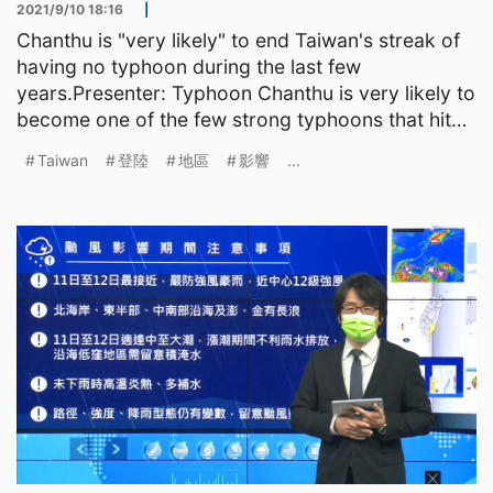
2021/9/10 18:16
|
Chanthu is "very likely" to end Taiwan's streak of
having no typhoon during the last few
years.Presenter: Typhoon Chanthu is very likely to
become one of the few strong typhoons that hit
Taiwan direct
Taiwan
登陸
地區
影響
...