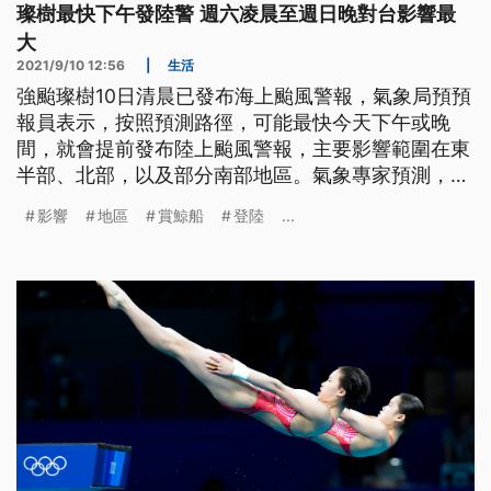
璨樹最快下午發陸警 週六凌晨至週日晚對台影響最
大
2021/9/10 12:56
|
生活
強颱璨樹10日清晨已發布海上颱風警報，氣象局預預
報員表示，按照預測路徑，可能最快今天下午或晚
間，就會提前發布陸上颱風警報，主要影響範圍在東
半部、北部，以及部分南部地區。氣象專家預測，璨
樹實際碰觸到台灣陸地時間點應該是週六下半天，颱
影響
地區
賞鯨船
登陸
...
風會慢慢的一直延伸到北部，週六凌晨到週日晚上對
台影響最大。