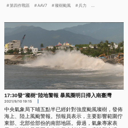
屏東仁壽、台南官田等營區。
第四作戰區
AAV7
璨樹颱風
兵力
...
17:30發"璨樹"陸地警報 暴風圈明日掃入南臺灣
2021/9/10 19:15
|
中央氣象局下晡五點半已經針對強度颱風璨樹，發佈
海上、陸上風颱警報。預報員表示，主要影響範圍佇
東部、北部佮部份的南部地區。毋過，氣象專家表