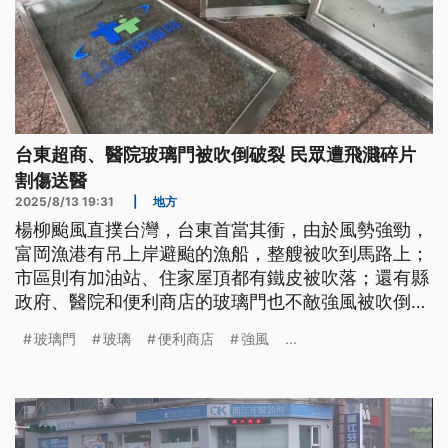
台東超商、醫院玻璃門被吹倒破裂 民眾遭飛濺碎片
割傷送醫
2025/8/13 19:31
|
地方
楊柳颱風直撲台灣，台東首當其衝，由於風勢強勁，
富岡漁港有吊上岸避颱的漁船，整艘被吹到馬路上；
市區則有加油站、住家屋頂都有鐵皮被吹落；還有縣
政府、醫院和便利商店的玻璃門也不敵強風被吹倒破
裂，有民眾外出時遭到玻璃割傷腳、大量流血，緊急
玻璃門
玻璃
便利商店
強風
...
送醫治療。