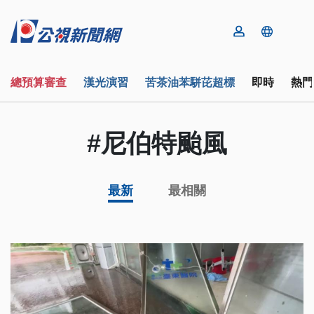
總預算審查
漢光演習
苦茶油苯駢芘超標
即時
熱門
#尼伯特颱風
最新
最相關