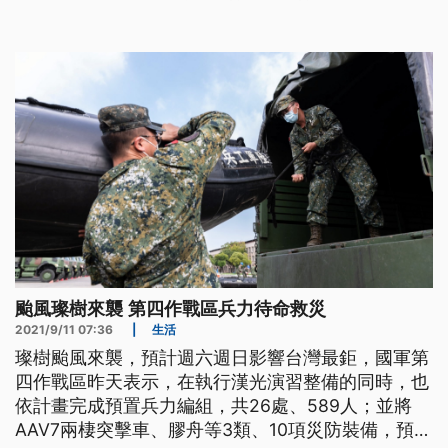
颱風璨樹來襲 第四作戰區兵力待命救災
2021/9/11 07:36
|
生活
璨樹颱風來襲，預計週六週日影響台灣最鉅，國軍第
四作戰區昨天表示，在執行漢光演習整備的同時，也
依計畫完成預置兵力編組，共26處、589人；並將
AAV7兩棲突擊車、膠舟等3類、10項災防裝備，預置