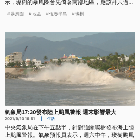
示，璨樹的暴風圈會先倚著南部地區，應該拜六過晝
影響漸漸變大，而且會一直到禮拜暗時。
暴風圈
地區
恆春半島
璨樹
...
氣象局17:30發布陸上颱風警報 週末影響最大
2021/9/10 19:51
|
生活
中央氣象局在下午五點半，針對強颱璨樹發布海上陸
上颱風警報。氣象預報員表示，週六中午，璨樹颱風