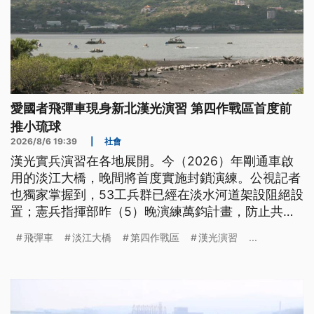
愛國者飛彈車現身新北漢光演習 第四作戰區首度前
推小琉球
2026/8/6 19:39
|
社會
漢光實兵演習在各地展開。今（2026）年剛通車啟
用的淡江大橋，晚間將首度實施封鎖演練。公視記者
也獨家掌握到，53工兵群已經在淡水河道架設阻絕設
置；憲兵指揮部昨（5）晚演練萬鈞計畫，防止共軍
斬首行動，賴總統搭上雲豹甲車，由部隊護送到大直
飛彈車
淡江大橋
第四作戰區
漢光演習
...
衡山指揮所。空軍天弓三型防空飛彈車首度現身台北
街頭，愛國者防空飛彈車則現蹤新北河濱公園。