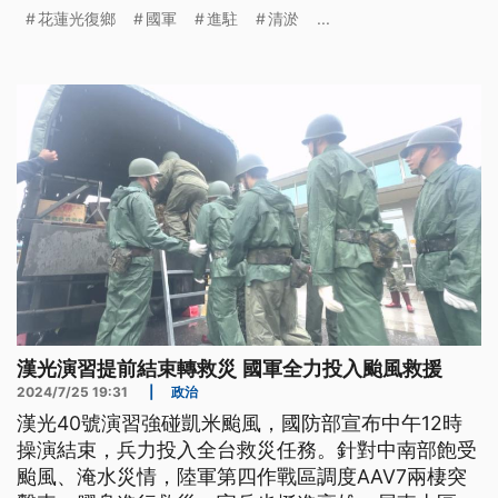
投入約2000人，針對物資運送、道路清淤及市容整
花蓮光復鄉
國軍
進駐
清淤
...
理等項目，日夜分班、持續投入救災工作，協助災民
早日恢復正常生活。
漢光演習提前結束轉救災 國軍全力投入颱風救援
2024/7/25 19:31
|
政治
漢光40號演習強碰凱米颱風，國防部宣布中午12時
操演結束，兵力投入全台救災任務。針對中南部飽受
颱風、淹水災情，陸軍第四作戰區調度AAV7兩棲突