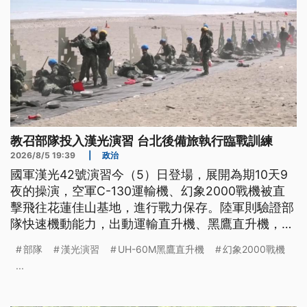
教召部隊投入漢光演習 台北後備旅執行臨戰訓練
2026/8/5 19:39
|
政治
國軍漢光42號演習今（5）日登場，展開為期10天9
夜的操演，空軍C-130運輸機、幻象2000戰機被直
擊飛往花蓮佳山基地，進行戰力保存。陸軍則驗證部
隊快速機動能力，出動運輸直升機、黑鷹直升機，載
運官兵飛往戰術位置。另外，教召部隊後續將投入漢
部隊
漢光演習
UH-60M黑鷹直升機
幻象2000戰機
光演習，台北後備旅執行臨戰訓練，美方援助的
...
M4A1步槍對外曝光。