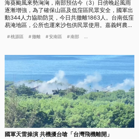
海葵颱風來勢洶洶，南部預估今（3）日傍晚起風雨
逐漸增強，為了確保山區及低窪區民眾安全，國軍出
動344人力協助防災，今日共撤離1863人。台南低窪
易淹地區，公所也運來沙包供民眾使用。嘉義蚵農一
早則將蚵架拉進漁港內避風雨，布袋海風長堤也架起
桃源區
撤離
安南區
南部
...
擋水板，防止海水倒灌。
國軍天雷操演 共機擾台嗆「台灣飛機離開」