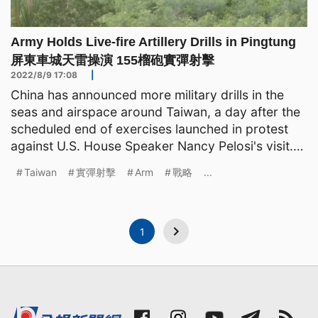
Army Holds Live-fire Artillery Drills in Pingtung
屏東車城天雷操演 155榴砲實彈射擊
2022/8/9 17:08
|
China has announced more military drills in the
seas and airspace around Taiwan, a day after the
scheduled end of exercises launched in protest
against U.S. House Speaker Nancy Pelosi's visit.
On Aug.
Taiwan
實彈射擊
Arm
戰略
...
1