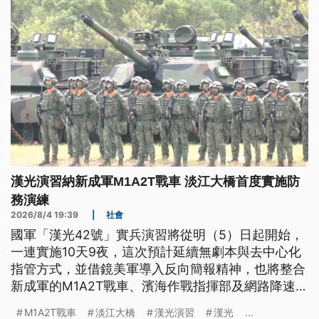
漢光演習納新成軍M1A2T戰車 淡江大橋首度實施防
務演練
2026/8/4 19:39
|
社會
國軍「漢光42號」實兵演習將從明（5）日起開始，
一連實施10天9夜，這次預計延續無劇本與去中心化
指管方式，並借鏡美軍導入反向簡報精神，也將整合
新成軍的M1A2T戰車、濱海作戰指揮部及網路降速演
練，全面驗證整體防衛作戰韌性。不過登場前夕，共
M1A2T戰車
淡江大橋
漢光演習
漢光
...