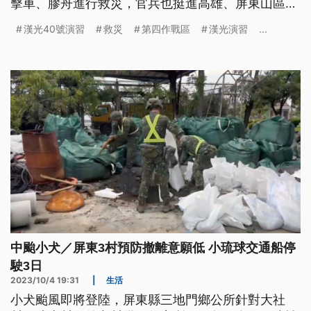
擊車、膠舟進行救災，官兵也挺進高雄、屏東山區，
協助居民撤離；此外，花防部也派出後備教召部隊，
漢光40號演習
救災
第四作戰區
漢光演習
...
支援災後復原，下午協助清運倒塌的路樹。
中颱小犬／屏東3村預防撤離意願低 小琉球交通船停
駛3日
2023/10/4 19:31
|
生活
小犬颱風即將登陸，屏東縣三地門鄉公所針對大社