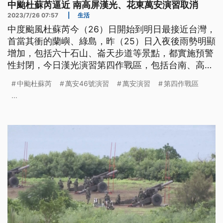
中颱杜蘇芮逼近 南高屏漢光、花東萬安演習取消
2023/7/26 07:57
|
生活
中度颱風杜蘇芮今（26）日開始到明日最接近台灣，
首當其衝的蘭嶼、綠島，昨（25）日入夜後雨勢明顯
增加，包括六十石山、崙天步道等景點，都實施預警
性封閉，今日漢光演習第四作戰區，包括台南、高
雄、屏東的演練課目都取消，在花蓮和台東舉行的萬
中颱杜蘇芮
萬安46號演習
萬安演習
第四作戰區
安46號演習也取消。
...