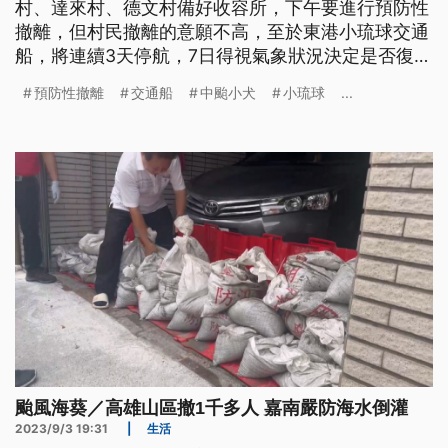
村、達來村、德文村備好收容所，下午要進行預防性
撤離，但村民撤離的意願不高，至於東港小琉球交通
船，將連續3天停航，7日得視氣象狀況決定是否復
航。有韓國遊客想去小琉球卻碰壁，也有新加坡遊客
預防性撤離
交通船
中颱小犬
小琉球
...
第1次來台灣就遇上颱風，覺得很新奇。
颱風海葵／高雄山區撤1千多人 嘉南嚴防海水倒灌
2023/9/3 19:31
|
生活