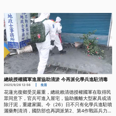
機艦今（4）日再度擾台，聲稱執行「聯合戰備警
巡」。
總統授權國軍進屋協助清淤 今再派化學兵進駐消毒
2025/9/26 12:56
|
生活
花蓮光復鄉受災嚴重，總統賴清德授權國軍在取得民
眾同意下，官兵可進入屋宅，協助搬離大型家具或清
除汙泥，重建家園。今（26）日不只有化學兵進駐噴
灑藥劑清消，國防部也再調派第2、第4作戰區兵力，