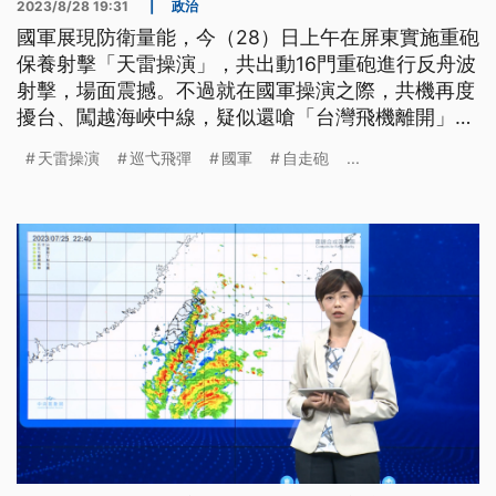
2023/8/28 19:31
|
政治
國軍展現防衛量能，今（28）日上午在屏東實施重砲
保養射擊「天雷操演」，共出動16門重砲進行反舟波
射擊，場面震撼。不過就在國軍操演之際，共機再度
擾台、闖越海峽中線，疑似還嗆「台灣飛機離開」。
專家分析，共軍除了想加強對我軍事壓力、進行政治
天雷操演
巡弋飛彈
國軍
自走砲
...
表態，也是想探測我方防空。