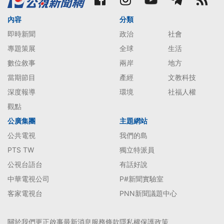
內容
分類
即時新聞
政治
社會
專題策展
全球
生活
數位敘事
兩岸
地方
當期節目
產經
文教科技
深度報導
環境
社福人權
觀點
公廣集團
主題網站
公共電視
我們的島
PTS TW
獨立特派員
公視台語台
有話好說
中華電視公司
P#新聞實驗室
客家電視台
PNN新聞議題中心
關於我們
更正啟事
最新消息
服務條款
隱私權保護政策