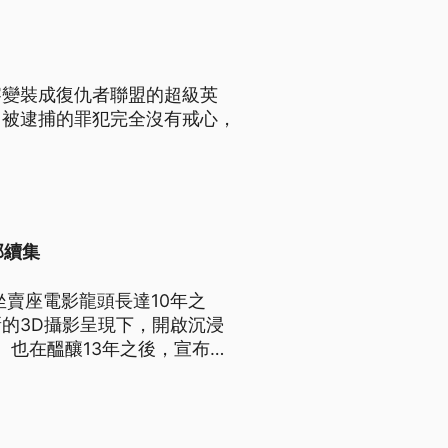
察變裝成復仇者聯盟的超級英
。被逮捕的罪犯完全沒有戒心，
部續集
坐賣座電影龍頭長達10年之
的3D攝影呈現下，開啟沉浸
n）也在醞釀13年之後，宣布將
搶先推出2009年電影的4K