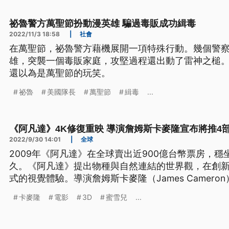
祕魯警方萬聖節扮動漫英雄 騙過毒販成功緝毒
2022/11/3 18:58
|
社會
在萬聖節，祕魯警方藉機展開一項特殊行動。幾個警
雄，突襲一個毒販家庭，攻堅過程還出動了雷神之槌
還以為是萬聖節的玩笑。
祕魯
美國隊長
萬聖節
緝毒
...
《阿凡達》4K修復重映 導演詹姆斯卡麥隆宣布將推4
2022/9/30 14:01
|
全球
2009年《阿凡達》在全球賣出近900億台幣票房，穩
久。《阿凡達》提出物種與自然連結的世界觀，在創新
式的視覺體驗。導演詹姆斯卡麥隆（James Camero
推出4部《阿凡達》續集，在第一部續集年底上映前，將
卡麥隆
電影
3D
蜜雪兒
...
版本。