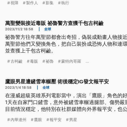
視障
製作人
影集
執行
萬聖變裝接近毒販 祕魯警方查獲千包古柯鹼
2023/11/2 18:58
|
全球
祕魯警方往年萬聖節都會出奇招，偽裝成動畫人物接近
萬聖節他們又變換角色，把自己裝扮成恐怖人物和連環
並查獲上千包古柯鹼。
古柯鹼
毒販
祕魯
蒙特內哥羅
...
鷹眼男星遭鏟雪車輾壓 術後穩定IG發文報平安
2023/1/4 18:58
|
全球
在漫威超級英雄系列電影當中，演出「鷹眼」角色的
1天在自家門口鏟雪，意外被鏟雪車輾過腿部、傷勢嚴
目前情況穩定，他特別在社群媒體向外界報平安，也
內華達州
鷹眼
報平安
男星