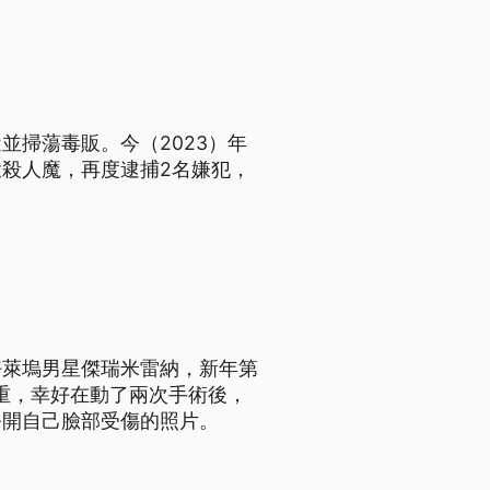
並掃蕩毒販。今（2023）年
殺人魔，再度逮捕2名嫌犯，
好萊塢男星傑瑞米雷納，新年第
重，幸好在動了兩次手術後，
公開自己臉部受傷的照片。