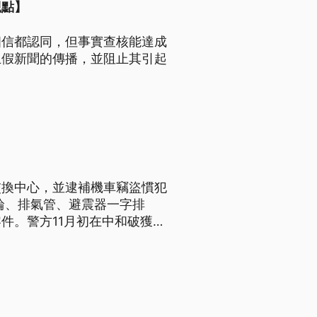
觀點】
相信都認同，但事實查核能達成
止假新聞的傳播，並阻止其引起
交換中心，並逮補機車竊盜慣犯
輪、排氣管、避震器一字排
件。警方11月初在中和破獲俗
偷來的機車被打回原形，還有
鄭偉豪說明，「發現夜正半夜，