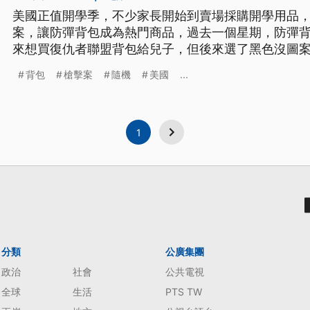
美國正值開學季，不少家長開始到賣場採購開學用品
案，讓防彈背包成為熱門商品，過去一個星期，防彈背
來想買復仇者聯盟背包給兒子，但後來選了黑色沒圖
包，就是因為最近美國接連發生隨機掃射民眾的恐怖
背包
槍擊案
隨機
美國
...
願意花這麼多錢買(防彈背包)，我有那麼多錢嗎? 沒
作，為了保護我的孩子我願意(買)
1
分類
公廣集團
政治
社會
公共電視
全球
生活
PTS TW