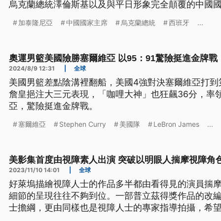
烏克蘭總統澤倫斯基以及與平日形象完全顛覆的中國
人金正恩的人偶。
加泰隆尼亞
中國國家主席
烏克蘭總統
西班牙
...
奧運男籃美國險勝塞爾維亞 以95：91驚險挺進金牌戰
2024/8/9 12:31
|
全球
美國男籃差點陰溝裡翻船，美國4強對決塞爾維亞打到
詹皇挹注大三元表現，「咖哩大神」也狂飆36分，率領
亞，驚險挺進金牌戰。
塞爾維亞
Stephen Curry
美國隊
LeBron James
...
美影集首度由視障素人出演 突破以明眼人揣摩視障角
2023/11/10 14:01
|
全球
好萊塢描繪視障人士的作品多半都由看得見的演員揣
細節的呈現往往不夠到位。一部普立茲得獎作品的改
士擔綱，更由同樣也是視障人士的專家指導拍攝，希
人士的形象。