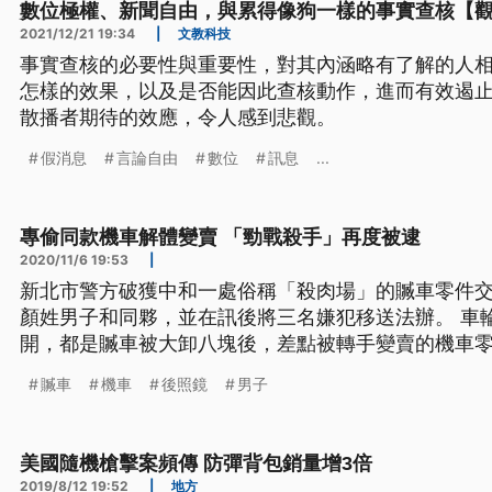
數位極權、新聞自由，與累得像狗一樣的事實查核【
2021/12/21 19:34
|
文教科技
事實查核的必要性與重要性，對其內涵略有了解的人
怎樣的效果，以及是否能因此查核動作，進而有效遏
散播者期待的效應，令人感到悲觀。
假消息
言論自由
數位
訊息
...
專偷同款機車解體變賣 「勁戰殺手」再度被逮
2020/11/6 19:53
|
新北市警方破獲中和一處俗稱「殺肉場」的贓車零件
顏姓男子和同夥，並在訊後將三名嫌犯移送法辦。 車
開，都是贓車被大卸八塊後，差點被轉手變賣的機車零
稱「殺肉場」的贓車零件交換中心，工廠裡滿滿都是
贓車
機車
後照鏡
男子
75台贓車差點被支解、販售。 三重分局偵查隊隊長
但是人聲鼎沸，包括拆車要去交零
美國隨機槍擊案頻傳 防彈背包銷量增3倍
2019/8/12 19:52
|
地方