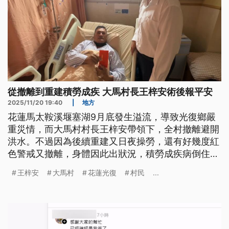
從撤離到重建積勞成疾 大馬村長王梓安術後報平安
2025/11/20 19:40
|
地方
花蓮馬太鞍溪堰塞湖9月底發生溢流，導致光復鄉嚴
重災情，而大馬村村長王梓安帶領下，全村撤離避開
洪水。不過因為後續重建又日夜操勞，還有好幾度紅
色警戒又撤離，身體因此出狀況，積勞成疾病倒住
院，就醫發現膽囊和肝都發炎，也在昨（19）日晚間
王梓安
大馬村
花蓮光復
村民
...
緊急完成手術。