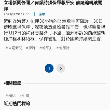
立場新聞停運／何韻詩獲保釋報平安 前總編輯續關
押
2021/12/31 12:56
|
全球
遭到香港警方扣押36小時的香港歌手何韻詩，30日
傍晚獲得保釋，深夜她透過臉書報平安，也將照常舉
行1月2日的網路音樂會，不過，遭到起訴的前總編輯
鍾沛權和林紹桐，保釋被拒，對於國際持續關注香港
《立場新聞》事件，中國外交部反嗆，言論自由不能
立場新聞
保釋
報平安
何韻詩
...
成為犯罪的擋箭牌。
1
相關標籤
NBA
中國
近期熱門標籤