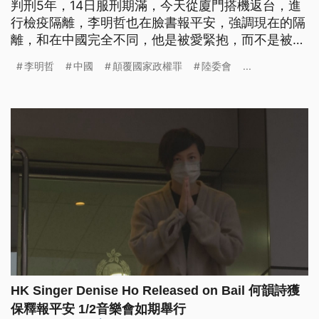
判刑5年，14日服刑期滿，今天從廈門搭機返台，進
行檢疫隔離，李明哲也在臉書報平安，強調現在的隔
離，和在中國完全不同，他是被愛緊抱，而不是被恐
怖圍困，立委跟民團也呼籲陸委會，做系統性的盤點
李明哲
中國
顛覆國家政權罪
陸委會
...
調查，讓國人更加了解在中國的人身自由及人權現
況。
HK Singer Denise Ho Released on Bail 何韻詩獲
保釋報平安 1/2音樂會如期舉行