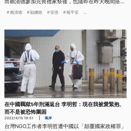
而賴清德參加完喪禮家祭後，也隨即在昨天晚間搭機
返抵國門，沒有發表任何談話。
賴清德
副總統
安倍
報平安
...
在中國羈獄5年刑滿返台 李明哲：現在我被愛緊抱、
而不是被恐怖圍困
2022/4/15 19:51
|
兩岸
台灣NGO工作者李明哲遭中國以「顛覆國家政權罪」