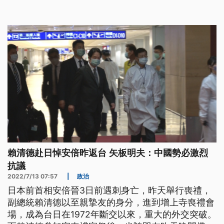
賴清德赴日悼安倍昨返台 矢板明夫：中國勢必激烈
抗議
2022/7/13 07:57
|
政治
日本前首相安倍晉3日前遇刺身亡，昨天舉行喪禮，
副總統賴清德以至親摯友的身分，進到增上寺喪禮會
場，成為台日在1972年斷交以來，重大的外交突破。