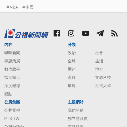
NBA
中國
內容
分類
即時新聞
政治
社會
專題策展
全球
生活
數位敘事
兩岸
地方
當期節目
產經
文教科技
深度報導
環境
社福人權
觀點
公廣集團
主題網站
公共電視
我們的島
PTS TW
獨立特派員
公視台語台
有話好說