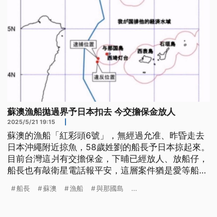
蘇澳漁船拋過界予日本扣去 今交擔保金放人
2025/5/21 19:15
|
蘇澳的漁船「紅彩頭6號」，無經過允准、昨昏走去
日本沖繩附近掠魚，58歲姓劉的船長予日本掠起來。
目前台灣這爿有交擔保金，下晡已經放人、放船仔，
船長也有敲衛星電話報平安，這層案件猶是愛等船長
轉來說明。（此則新聞標題、內文為臺語文。）
船長
蘇澳
漁船
與那國島
...