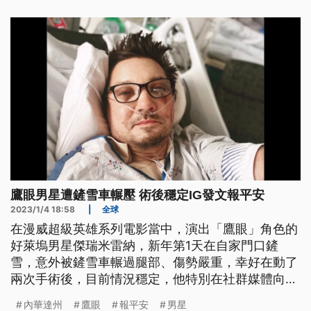
鷹眼男星遭鏟雪車輾壓 術後穩定IG發文報平安
2023/1/4 18:58
|
全球
在漫威超級英雄系列電影當中，演出「鷹眼」角色的
好萊塢男星傑瑞米雷納，新年第1天在自家門口鏟
雪，意外被鏟雪車輾過腿部、傷勢嚴重，幸好在動了
兩次手術後，目前情況穩定，他特別在社群媒體向外
界報平安，也公開自己臉部受傷的照片。
內華達州
鷹眼
報平安
男星